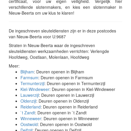
certificaat, voor uw eigen veiligheid. Vergelijk hier
verschillende slotenmakers, en kies een slotenmaker in
Nieuw-Beerta om uw klus te klaren!
De ingeschreven sleuteldiensten zijn er in deze postcodes
van Nieuw-Beerta voor U:9687
Straten in Nieuw-Beerta waar de ingeschreven
sleuteldiensten werkzaamheden verrichten: Verlengde
Hoofdweg, Oostlaan, Molenlaan, Hoofdweg
Meer:
Blijham
: Deuren openen in Blijham
Farmsum
: Deuren openen in Farmsum
Termunterzijl
: Deuren openen in Termunterzijl
Kiel-Windeweer
: Deuren openen in Kiel-Windeweer
Lauwerzijl
: Deuren openen in Lauwerzijl
Oldenzijl
: Deuren openen in Oldenzijl
Reiderland
: Deuren openen in Reiderland
`t Zandt
: Deuren openen in `t Zandt
Winneweer
: Deuren openen in Winneweer
Oostwold
: Deuren openen in Oostwold
Delfzijl
: Deuren openen in Delfzijl