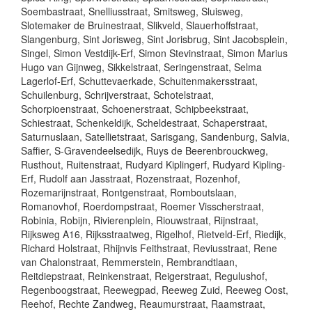
Soembastraat, Snelliusstraat, Smitsweg, Sluisweg,
Slotemaker de Bruinestraat, Slikveld, Slauerhoffstraat,
Slangenburg, Sint Jorisweg, Sint Jorisbrug, Sint Jacobsplein,
Singel, Simon Vestdijk-Erf, Simon Stevinstraat, Simon Marius
Hugo van Gijnweg, Sikkelstraat, Seringenstraat, Selma
Lagerlof-Erf, Schuttevaerkade, Schuitenmakersstraat,
Schuilenburg, Schrijverstraat, Schotelstraat,
Schorpioenstraat, Schoenerstraat, Schipbeekstraat,
Schiestraat, Schenkeldijk, Scheldestraat, Schaperstraat,
Saturnuslaan, Satellietstraat, Sarisgang, Sandenburg, Salvia,
Saffier, S-Gravendeelsedijk, Ruys de Beerenbrouckweg,
Rusthout, Ruitenstraat, Rudyard Kiplingerf, Rudyard Kipling-
Erf, Rudolf aan Jasstraat, Rozenstraat, Rozenhof,
Rozemarijnstraat, Rontgenstraat, Romboutslaan,
Romanovhof, Roerdompstraat, Roemer Visscherstraat,
Robinia, Robijn, Rivierenplein, Riouwstraat, Rijnstraat,
Rijksweg A16, Rijksstraatweg, Rigelhof, Rietveld-Erf, Riedijk,
Richard Holstraat, Rhijnvis Feithstraat, Reviusstraat, Rene
van Chalonstraat, Remmerstein, Rembrandtlaan,
Reitdiepstraat, Reinkenstraat, Reigerstraat, Regulushof,
Regenboogstraat, Reewegpad, Reeweg Zuid, Reeweg Oost,
Reehof, Rechte Zandweg, Reaumurstraat, Raamstraat,