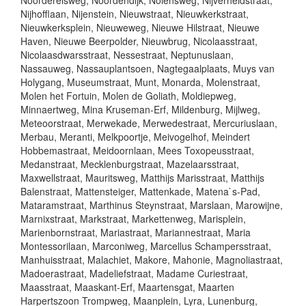
Noorderelsweg, Noordendijk, Nolensweg, Nijverheidstraat,
Nijhofflaan, Nijenstein, Nieuwstraat, Nieuwkerkstraat,
Nieuwkerksplein, Nieuweweg, Nieuwe Hilstraat, Nieuwe
Haven, Nieuwe Beerpolder, Nieuwbrug, Nicolaasstraat,
Nicolaasdwarsstraat, Nessestraat, Neptunuslaan,
Nassauweg, Nassauplantsoen, Nagtegaalplaats, Muys van
Holygang, Museumstraat, Munt, Monarda, Molenstraat,
Molen het Fortuin, Molen de Goliath, Moldiepweg,
Minnaertweg, Mina Kruseman-Erf, Mildenburg, Mijlweg,
Meteoorstraat, Merwekade, Merwedestraat, Mercuriuslaan,
Merbau, Meranti, Melkpoortje, Meivogelhof, Meindert
Hobbemastraat, Meidoornlaan, Mees Toxopeusstraat,
Medanstraat, Mecklenburgstraat, Mazelaarsstraat,
Maxwellstraat, Mauritsweg, Matthijs Marisstraat, Matthijs
Balenstraat, Mattensteiger, Mattenkade, Matena`s-Pad,
Mataramstraat, Marthinus Steynstraat, Marslaan, Marowijne,
Marnixstraat, Markstraat, Markettenweg, Marisplein,
Marienbornstraat, Mariastraat, Mariannestraat, Maria
Montessorilaan, Marconiweg, Marcellus Schampersstraat,
Manhuisstraat, Malachiet, Makore, Mahonie, Magnoliastraat,
Madoerastraat, Madeliefstraat, Madame Curiestraat,
Maasstraat, Maaskant-Erf, Maartensgat, Maarten
Harpertszoon Trompweg, Maanplein, Lyra, Lunenburg,