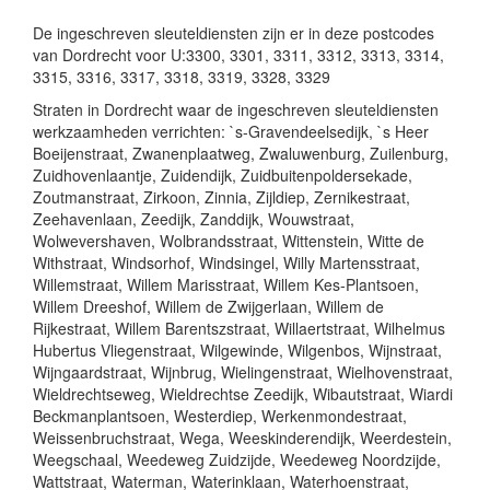
De ingeschreven sleuteldiensten zijn er in deze postcodes
van Dordrecht voor U:3300, 3301, 3311, 3312, 3313, 3314,
3315, 3316, 3317, 3318, 3319, 3328, 3329
Straten in Dordrecht waar de ingeschreven sleuteldiensten
werkzaamheden verrichten: `s-Gravendeelsedijk, `s Heer
Boeijenstraat, Zwanenplaatweg, Zwaluwenburg, Zuilenburg,
Zuidhovenlaantje, Zuidendijk, Zuidbuitenpoldersekade,
Zoutmanstraat, Zirkoon, Zinnia, Zijldiep, Zernikestraat,
Zeehavenlaan, Zeedijk, Zanddijk, Wouwstraat,
Wolwevershaven, Wolbrandsstraat, Wittenstein, Witte de
Withstraat, Windsorhof, Windsingel, Willy Martensstraat,
Willemstraat, Willem Marisstraat, Willem Kes-Plantsoen,
Willem Dreeshof, Willem de Zwijgerlaan, Willem de
Rijkestraat, Willem Barentszstraat, Willaertstraat, Wilhelmus
Hubertus Vliegenstraat, Wilgewinde, Wilgenbos, Wijnstraat,
Wijngaardstraat, Wijnbrug, Wielingenstraat, Wielhovenstraat,
Wieldrechtseweg, Wieldrechtse Zeedijk, Wibautstraat, Wiardi
Beckmanplantsoen, Westerdiep, Werkenmondestraat,
Weissenbruchstraat, Wega, Weeskinderendijk, Weerdestein,
Weegschaal, Weedeweg Zuidzijde, Weedeweg Noordzijde,
Wattstraat, Waterman, Waterinklaan, Waterhoenstraat,