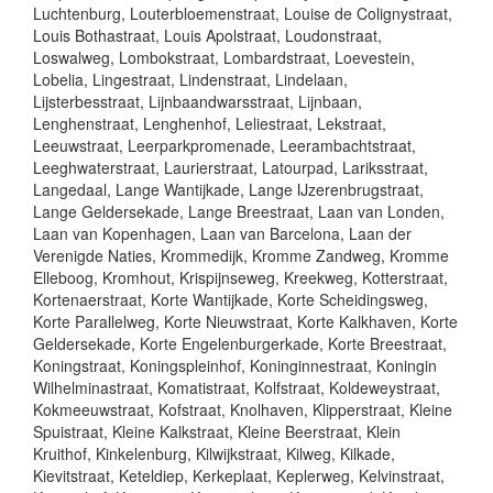
Luchtenburg, Louterbloemenstraat, Louise de Colignystraat,
Louis Bothastraat, Louis Apolstraat, Loudonstraat,
Loswalweg, Lombokstraat, Lombardstraat, Loevestein,
Lobelia, Lingestraat, Lindenstraat, Lindelaan,
Lijsterbesstraat, Lijnbaandwarsstraat, Lijnbaan,
Lenghenstraat, Lenghenhof, Leliestraat, Lekstraat,
Leeuwstraat, Leerparkpromenade, Leerambachtstraat,
Leeghwaterstraat, Laurierstraat, Latourpad, Lariksstraat,
Langedaal, Lange Wantijkade, Lange IJzerenbrugstraat,
Lange Geldersekade, Lange Breestraat, Laan van Londen,
Laan van Kopenhagen, Laan van Barcelona, Laan der
Verenigde Naties, Krommedijk, Kromme Zandweg, Kromme
Elleboog, Kromhout, Krispijnseweg, Kreekweg, Kotterstraat,
Kortenaerstraat, Korte Wantijkade, Korte Scheidingsweg,
Korte Parallelweg, Korte Nieuwstraat, Korte Kalkhaven, Korte
Geldersekade, Korte Engelenburgerkade, Korte Breestraat,
Koningstraat, Koningspleinhof, Koninginnestraat, Koningin
Wilhelminastraat, Komatistraat, Kolfstraat, Koldeweystraat,
Kokmeeuwstraat, Kofstraat, Knolhaven, Klipperstraat, Kleine
Spuistraat, Kleine Kalkstraat, Kleine Beerstraat, Klein
Kruithof, Kinkelenburg, Kilwijkstraat, Kilweg, Kilkade,
Kievitstraat, Keteldiep, Kerkeplaat, Keplerweg, Kelvinstraat,