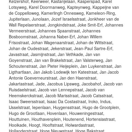
Keizershof, Keerweer, Kastanjelaan, Kasperspad, Karel
Lotsyweg, Karel Doormanweg, Kapteynweg, Kappeijne van
de Coppelloweg, Kamerlingh Onnesweg, Kameleon-Ring,
Jupiterlaan, Junolaan, Jozef Israelsstraat, Jonkheer van de
Wall Repelaerstraat, Jongkindstraat, Joke Smit-Erf, Johannes
Vermeerstraat, Johannes Spaanstraat, Johannes
Bosboomstraat, Johanna Naber-Erf, Johan Willem
Frisostraat, Johan Wagenaarstraat, Johan de Wittstraat,
Johan de Oudestraat, Jekerstraat, Jean-Paul Sartre-Erf,
Javastraat, Jasmijnstraat, Jan Vethkade, Jan van
Goyenstraat, Jan van Brakelstraat, Jan Valsterweg, Jan
Schoutenstraat, Jan Pieter Heijeplein, Jan Luykenstraat, Jan
Ligthartlaan, Jan Jakob Lodewijk ten Katestraat, Jan Jacob
Antonie Goeverneurstraat, Jan den Haenstraat,
Jakartastraat, Jade, Jacobus Lipsweg, Jacobahof, Jacob van
Ruisdaelstraat, Jacob van Lennepstraat, Jacob van
Heemskerckstraat, Jacob Marisstraat, Jacob Catsstraat,
Isaac Sweersstraat, Isaac Da Costastraat, Iroko, Indus,
IJsselstraat, Iepenlaan, Huygensstraat, Hugo de Grootplein,
Hugo de Grootlaan, Hovenlaan, Houweningestraat,
Houttuinen, Houthavenplein, Houtenend, Hortensiastraat,
Hooikade, Hoogt, Hooftstraat, Holwardastraat,
Hollanderstraat, Hoge Nieuwstraat, Hoge Bakstraat, ...