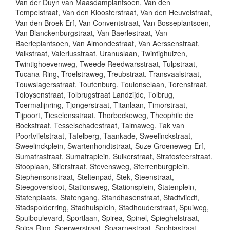
Van der Duyn van Maasdamplantsoen, Van den
Tempelstraat, Van den Kloosterstraat, Van den Heuvelstraat,
Van den Broek-Erf, Van Conventstraat, Van Bosseplantsoen,
Van Blanckenburgstraat, Van Baerlestraat, Van
Baerleplantsoen, Van Almondestraat, Van Aerssenstraat,
Valkstraat, Valeriusstraat, Uranuslaan, Twintighuizen,
Twintighoevenweg, Tweede Reedwarsstraat, Tulpstraat,
Tucana-Ring, Troelstraweg, Treubstraat, Transvaalstraat,
Touwslagersstraat, Toutenburg, Toulonselaan, Torenstraat,
Toloysenstraat, Tolbrugstraat Landzijde, Tolbrug,
Toermalijnring, Tjongerstraat, Titanlaan, Timorstraat,
Tijpoort, Tieselensstraat, Thorbeckeweg, Theophile de
Bockstraat, Tesselschadestraat, Talmaweg, Tak van
Poortvlietstraat, Tafelberg, Taankade, Sweelinckstraat,
Sweelinckplein, Swartenhondtstraat, Suze Groeneweg-Erf,
Sumatrastraat, Sumatraplein, Suikerstraat, Stratosfeerstraat,
Stooplaan, Stierstraat, Stevensweg, Sterrenburgplein,
Stephensonstraat, Steltenpad, Stek, Steenstraat,
Steegoversloot, Stationsweg, Stationsplein, Statenplein,
Statenplaats, Statengang, Standhasenstraat, Stadtvliedt,
Stadspolderring, Stadhuisplein, Stadhouderstraat, Spuiweg,
Spuiboulevard, Sportlaan, Spirea, Spinel, Spieghelstraat,
Spica-Ring, Sperwerstraat, Spaarnestraat, Sophiastraat,