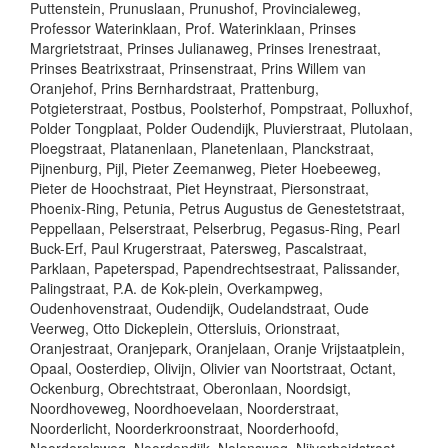
Puttenstein, Prunuslaan, Prunushof, Provincialeweg,
Professor Waterinklaan, Prof. Waterinklaan, Prinses
Margrietstraat, Prinses Julianaweg, Prinses Irenestraat,
Prinses Beatrixstraat, Prinsenstraat, Prins Willem van
Oranjehof, Prins Bernhardstraat, Prattenburg,
Potgieterstraat, Postbus, Poolsterhof, Pompstraat, Polluxhof,
Polder Tongplaat, Polder Oudendijk, Pluvierstraat, Plutolaan,
Ploegstraat, Platanenlaan, Planetenlaan, Planckstraat,
Pijnenburg, Pijl, Pieter Zeemanweg, Pieter Hoebeeweg,
Pieter de Hoochstraat, Piet Heynstraat, Piersonstraat,
Phoenix-Ring, Petunia, Petrus Augustus de Genestetstraat,
Peppellaan, Pelserstraat, Pelserbrug, Pegasus-Ring, Pearl
Buck-Erf, Paul Krugerstraat, Patersweg, Pascalstraat,
Parklaan, Papeterspad, Papendrechtsestraat, Palissander,
Palingstraat, P.A. de Kok-plein, Overkampweg,
Oudenhovenstraat, Oudendijk, Oudelandstraat, Oude
Veerweg, Otto Dickeplein, Ottersluis, Orionstraat,
Oranjestraat, Oranjepark, Oranjelaan, Oranje Vrijstaatplein,
Opaal, Oosterdiep, Olivijn, Olivier van Noortstraat, Octant,
Ockenburg, Obrechtstraat, Oberonlaan, Noordsigt,
Noordhoveweg, Noordhoevelaan, Noorderstraat,
Noorderlicht, Noorderkroonstraat, Noorderhoofd,