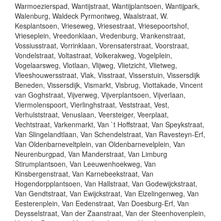
Warmoezierspad, Wantijstraat, Wantijplantsoen, Wantijpark,
Walenburg, Waldeck Pyrmontweg, Waalstraat, W.
Kesplantsoen, Vrieseweg, Vriesestraat, Vriesepoortshof,
Vrieseplein, Vreedonklaan, Vredenburg, Vrankenstraat,
Vossiusstraat, Vorrinklaan, Vorensaterstraat, Voorstraat,
Vondelstraat, Voltastraat, Volkerakweg, Vogelplein,
Vogelaarsweg, Vlotlaan, Vlijweg, Vlietzicht, Vlietweg,
Vleeshouwersstraat, Vlak, Visstraat, Visserstuin, Vissersdijk
Beneden, Vissersdijk, Vismarkt, Visbrug, Viottakade, Vincent
van Goghstraat, Vijverweg, Vijverplantsoen, Vijverlaan,
Viermolenspoort, Vierlinghstraat, Veststraat, Vest,
Verhulststraat, Venuslaan, Veersteiger, Veerplaat,
Vechtstraat, Varkenmarkt, Van `t Hoffstraat, Van Speykstraat,
Van Slingelandtlaan, Van Schendelstraat, Van Ravesteyn-Erf,
Van Oldenbarneveltplein, van Oldenbarnevelplein, Van
Neurenburgpad, Van Manderstraat, Van Limburg
Stirumplantsoen, Van Leeuwenhoekweg, Van
Kinsbergenstraat, Van Karnebeekstraat, Van
Hogendorpplantsoen, Van Hallstraat, Van Godewijckstraat,
Van Gendtstraat, Van Ewijckstraat, Van Elzelingenweg, Van
Eesterenplein, Van Eedenstraat, Van Doesburg-Erf, Van
Deysselstraat, Van der Zaanstraat, Van der Steenhovenplein,