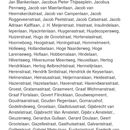
Jan Blankenlaan, Jacobus Pieter Thijsseplein, Jacobus
Pennweg, Jacob van Maerlantlaan, Jacob van
Heemskerckstraat, Jacob van Campenlaan, Jacob
Roggeveenstraat, Jacob Peetstraat, Jacob Catsstraat, Jacob
Adriaan Kalfflaan, J. H. Meijerstraat, Irisstraat, Insulindelaan,
Iepenlaan, Hyacintenlaan, Huygensstraat, Huydecopersweg,
Huizerstraat, Hugo de Grootstraat, Hortensiastraat,
Hoorneboeg, Hoogstraat, Honingstraat, Hommelmeent,
Holleweg, Hollandselaan, Hoge Naarderweg, Hoge
Larenseweg, Hoflaan, Hobbemalaan, Hindelaan,
Hilvertsweg, Hilversumse Meentweg, Heuvellaan, Hertog
Hendriklaan, Hertog Aelbrechtstraat, Hermelijnlaan,
Herenstraat, Hendrik Smitstraat, Hendrick de Keyserlaan,
Helmerslaan, Heinsiusstraat, Heijermanslaan, Heidestraat,
Hazenstraat, Hazelaarlaan, Havenstraat, Havendwarsstraat,
Groest, Gratamastraat, Grasmeent, Graaf Wichmanstraat,
Graaf Florislaan, Govert Flincklaan, Goudwespmeent,
Goudriaanstraat, Gouden Regenlaan, Gomarushof,
Godelindeweg, Gnoelaan, Gladiolusstraat, Gijsbrecht van
Amstelstraat, Gijsbrecht Van Amstelstr, Gijsbr.v.Amstelstr.,
Geuzenweg, Gerardus Gullaan, Gerard Doulaan, Geert
Grootelaan, Gazellestraat, Gasthuisstraat, Galvanistraat,
Galileistraat, Gabriel Metsulaan, Fuchsiastraat, Frederik van