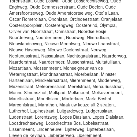
Torenstraat, Oude Loswal, Oude Loosdrechtseweg, Oude
Enghweg, Oude Eemnesserstraat, Oude Doelen, Oude
Amersfoortseweg, Oude Amersfoortse weg, Otto`s Laan,
Oscar Romerolaan, Orionlaan, Orchideestraat, Oranjelaan,
Oosterspoorplein, Oosterengweg, Oostereind, Olympia,
Olivier van Noortstraat, Ohmstraat, Noordse Bosje,
Noorderweg, Noordermeent, Noodweg, Nimrodlaan,
Nieuwlandseweg, Nieuwe Meentweg, Nieuwe Laanstraat,
Nieuwe Havenweg, Nieuwe Doelenstraat, Neuweg,
Neptunusstraat, Nassaulaan, Nachtegaalstraat, Naarderweg,
Naarderstraat, Naardermeer, Mussenstraat, Multatulilaan,
Mozartlaan, Mossenmeent, Monseigneur van de
Weteringstraat, Mondriaanstraat, Moerbeilaan, Minister
Hartsenlaan, Minckelersstraat, Mierenmeent, Middenweg,
Mezenstraat, Meteorenstraat, Merelstraat, Mercuriusstraat,
Menno Simonszhof, Melkpad, Melkmeent, Meikevermeent,
Mauritsstraat, Mauritslaan, Marterlaan, Maria Beshof,
Marconistraat, Marathon, Maak uw keuze uit 2 straten.,
Lutherhof, Lupinestraat, Luitgardeweg, Ludgeruslaan,
Ludenstraat, Lorentzweg, Lopes Diaslaan, Lopes Dialslaan,
Loosdrechtseweg, Loosdrechtse Bos, Lobeliastraat,
Lissenmeent, Lindenheuvel, Lijsterweg, Lijsterbeslaan,
Lieven de Keylaan, Liebergerweg, Libellemeent,