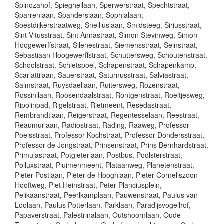
Spinozahof, Spieghellaan, Sperwerstraat, Spechtstraat,
Sparrenlaan, Spanderslaan, Sophialaan,
Soestdijkerstraatweg, Snelliuslaan, Smidsteeg, Siriusstraat,
Sint Vitusstraat, Sint Annastraat, Simon Stevinweg, Simon
Hoogewerffstraat, Silenestraat, Siemensstraat, Seinstraat,
Sebastiaan Hoogewerffstraat, Schuttersweg, Schoutenstraat,
Schoolstraat, Schietspoel, Schapenstraat, Schapenkamp,
Scarlattilaan, Sauerstraat, Saturnusstraat, Salviastraat,
Salmstraat, Ruysdaellaan, Ruitersweg, Rozenstraat,
Rossinilaan, Roosendaalstraat, Rontgenstraat, Roeltjesweg,
Ripolinpad, Rigelstraat, Rietmeent, Resedastraat,
Rembrandtlaan, Reigerstraat, Regentesselaan, Reestraat,
Reaumurlaan, Radiostraat, Rading, Raaweg, Professor
Poelsstraat, Professor Kochstraat, Professor Dondersstraat,
Professor de Jongstraat, Prinsenstraat, Prins Bernhardstraat,
Primulastraat, Potgieterlaan, Postbus, Poolsterstraat,
Polluxstraat, Pluimenmeent, Plataanweg, Planetenstraat,
Pieter Postlaan, Pieter de Hooghlaan, Pieter Corneliszoon
Hooftweg, Piet Heinstraat, Peter Planciusplein,
Pelikaanstraat, Peerlkamplaan, Pauwenstraat, Paulus van
Loolaan, Paulus Potterlaan, Parklaan, Paradijsvogelhof,
Papaverstraat, Palestrinalaan, Outshoornlaan, Oude