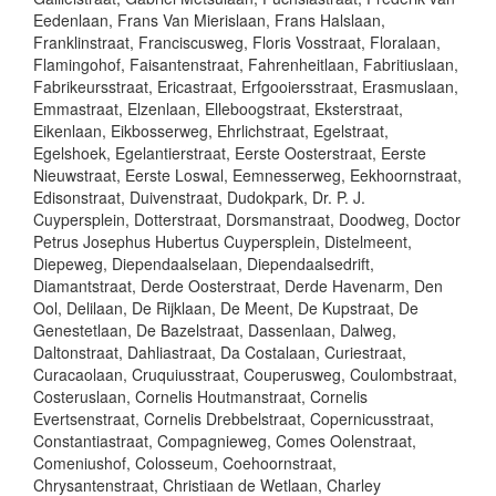
Eedenlaan, Frans Van Mierislaan, Frans Halslaan,
Franklinstraat, Franciscusweg, Floris Vosstraat, Floralaan,
Flamingohof, Faisantenstraat, Fahrenheitlaan, Fabritiuslaan,
Fabrikeursstraat, Ericastraat, Erfgooiersstraat, Erasmuslaan,
Emmastraat, Elzenlaan, Elleboogstraat, Eksterstraat,
Eikenlaan, Eikbosserweg, Ehrlichstraat, Egelstraat,
Egelshoek, Egelantierstraat, Eerste Oosterstraat, Eerste
Nieuwstraat, Eerste Loswal, Eemnesserweg, Eekhoornstraat,
Edisonstraat, Duivenstraat, Dudokpark, Dr. P. J.
Cuypersplein, Dotterstraat, Dorsmanstraat, Doodweg, Doctor
Petrus Josephus Hubertus Cuypersplein, Distelmeent,
Diepeweg, Diependaalselaan, Diependaalsedrift,
Diamantstraat, Derde Oosterstraat, Derde Havenarm, Den
Ool, Delilaan, De Rijklaan, De Meent, De Kupstraat, De
Genestetlaan, De Bazelstraat, Dassenlaan, Dalweg,
Daltonstraat, Dahliastraat, Da Costalaan, Curiestraat,
Curacaolaan, Cruquiusstraat, Couperusweg, Coulombstraat,
Costeruslaan, Cornelis Houtmanstraat, Cornelis
Evertsenstraat, Cornelis Drebbelstraat, Copernicusstraat,
Constantiastraat, Compagnieweg, Comes Oolenstraat,
Comeniushof, Colosseum, Coehoornstraat,
Chrysantenstraat, Christiaan de Wetlaan, Charley