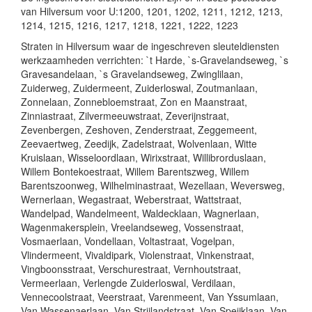
van Hilversum voor U:1200, 1201, 1202, 1211, 1212, 1213,
1214, 1215, 1216, 1217, 1218, 1221, 1222, 1223
Straten in Hilversum waar de ingeschreven sleuteldiensten
werkzaamheden verrichten: `t Harde, `s-Gravelandseweg, `s
Gravesandelaan, `s Gravelandseweg, Zwinglilaan,
Zuiderweg, Zuidermeent, Zuiderloswal, Zoutmanlaan,
Zonnelaan, Zonnebloemstraat, Zon en Maanstraat,
Zinniastraat, Zilvermeeuwstraat, Zeverijnstraat,
Zevenbergen, Zeshoven, Zenderstraat, Zeggemeent,
Zeevaertweg, Zeedijk, Zadelstraat, Wolvenlaan, Witte
Kruislaan, Wisseloordlaan, Wirixstraat, Willibrorduslaan,
Willem Bontekoestraat, Willem Barentszweg, Willem
Barentszoonweg, Wilhelminastraat, Wezellaan, Weversweg,
Wernerlaan, Wegastraat, Weberstraat, Wattstraat,
Wandelpad, Wandelmeent, Waldecklaan, Wagnerlaan,
Wagenmakersplein, Vreelandseweg, Vossenstraat,
Vosmaerlaan, Vondellaan, Voltastraat, Vogelpan,
Vlindermeent, Vivaldipark, Violenstraat, Vinkenstraat,
Vingboonsstraat, Verschurestraat, Vernhoutstraat,
Vermeerlaan, Verlengde Zuiderloswal, Verdilaan,
Vennecoolstraat, Veerstraat, Varenmeent, Van Yssumlaan,
Van Wassenaerlaan, Van Strijlandstraat, Van Speijklaan, Van