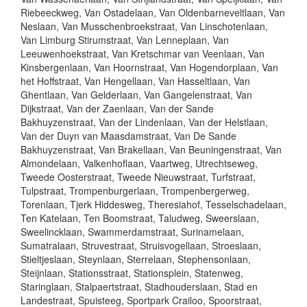
Riebeeckweg, Van Ostadelaan, Van Oldenbarneveltlaan, Van
Neslaan, Van Musschenbroekstraat, Van Linschotenlaan,
Van Limburg Stirumstraat, Van Lenneplaan, Van
Leeuwenhoekstraat, Van Kretschmar van Veenlaan, Van
Kinsbergenlaan, Van Hoornstraat, Van Hogendorplaan, Van
het Hoffstraat, Van Hengellaan, Van Hasseltlaan, Van
Ghentlaan, Van Gelderlaan, Van Gangelenstraat, Van
Dijkstraat, Van der Zaenlaan, Van der Sande
Bakhuyzenstraat, Van der Lindenlaan, Van der Helstlaan,
Van der Duyn van Maasdamstraat, Van De Sande
Bakhuyzenstraat, Van Brakellaan, Van Beuningenstraat, Van
Almondelaan, Valkenhoflaan, Vaartweg, Utrechtseweg,
Tweede Oosterstraat, Tweede Nieuwstraat, Turfstraat,
Tulpstraat, Trompenburgerlaan, Trompenbergerweg,
Torenlaan, Tjerk Hiddesweg, Theresiahof, Tesselschadelaan,
Ten Katelaan, Ten Boomstraat, Taludweg, Sweerslaan,
Sweelincklaan, Swammerdamstraat, Surinamelaan,
Sumatralaan, Struvestraat, Struisvogellaan, Stroeslaan,
Stieltjeslaan, Steynlaan, Sterrelaan, Stephensonlaan,
Steijnlaan, Stationsstraat, Stationsplein, Statenweg,
Staringlaan, Stalpaertstraat, Stadhouderslaan, Stad en
Landestraat, Spuisteeg, Sportpark Crailoo, Spoorstraat,