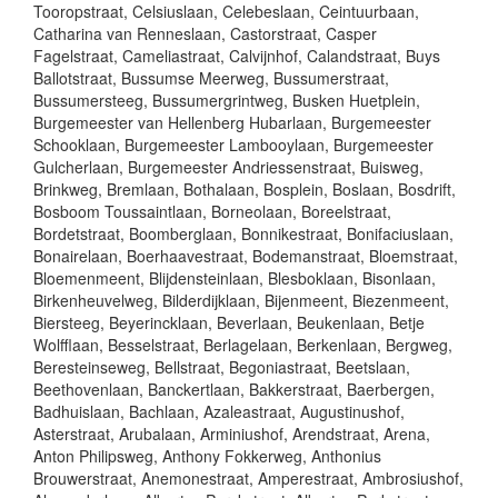
Tooropstraat, Celsiuslaan, Celebeslaan, Ceintuurbaan,
Catharina van Renneslaan, Castorstraat, Casper
Fagelstraat, Cameliastraat, Calvijnhof, Calandstraat, Buys
Ballotstraat, Bussumse Meerweg, Bussumerstraat,
Bussumersteeg, Bussumergrintweg, Busken Huetplein,
Burgemeester van Hellenberg Hubarlaan, Burgemeester
Schooklaan, Burgemeester Lambooylaan, Burgemeester
Gulcherlaan, Burgemeester Andriessenstraat, Buisweg,
Brinkweg, Bremlaan, Bothalaan, Bosplein, Boslaan, Bosdrift,
Bosboom Toussaintlaan, Borneolaan, Boreelstraat,
Bordetstraat, Boomberglaan, Bonnikestraat, Bonifaciuslaan,
Bonairelaan, Boerhaavestraat, Bodemanstraat, Bloemstraat,
Bloemenmeent, Blijdensteinlaan, Blesboklaan, Bisonlaan,
Birkenheuvelweg, Bilderdijklaan, Bijenmeent, Biezenmeent,
Biersteeg, Beyerincklaan, Beverlaan, Beukenlaan, Betje
Wolfflaan, Besselstraat, Berlagelaan, Berkenlaan, Bergweg,
Beresteinseweg, Bellstraat, Begoniastraat, Beetslaan,
Beethovenlaan, Banckertlaan, Bakkerstraat, Baerbergen,
Badhuislaan, Bachlaan, Azaleastraat, Augustinushof,
Asterstraat, Arubalaan, Arminiushof, Arendstraat, Arena,
Anton Philipsweg, Anthony Fokkerweg, Anthonius
Brouwerstraat, Anemonestraat, Amperestraat, Ambrosiushof,