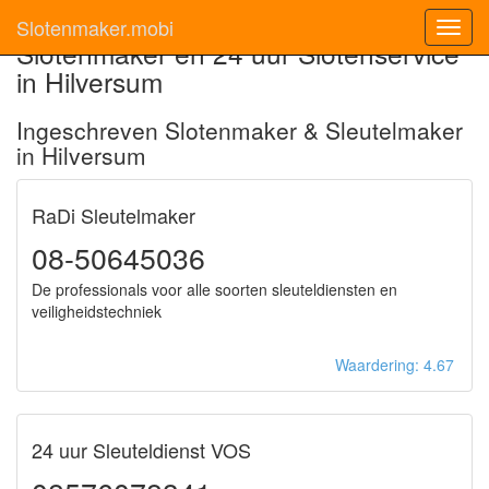
Slotenmaker.mobi
Toggl
Slotenmaker en 24 uur Slotenservice
navig
in Hilversum
Ingeschreven Slotenmaker & Sleutelmaker
in Hilversum
RaDi Sleutelmaker
08-50645036
De professionals voor alle soorten sleuteldiensten en
veiligheidstechniek
Waardering: 4.67
24 uur Sleuteldienst VOS