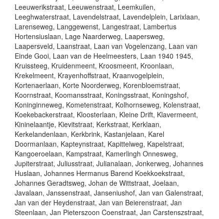
Leeuwerikstraat, Leeuwenstraat, Leemkuilen,
Leeghwaterstraat, Lavendelstraat, Lavendelplein, Larixlaan,
Larenseweg, Langgewenst, Langestraat, Lambertus
Hortensiuslaan, Lage Naarderweg, Laapersweg,
Laapersveld, Laanstraat, Laan van Vogelenzang, Laan van
Einde Gooi, Laan van de Heelmeesters, Laan 1940 1945,
Kruissteeg, Kruidenmeent, Kroosmeent, Kroonlaan,
Krekelmeent, Krayenhoffstraat, Kraanvogelplein,
Kortenaerlaan, Korte Noorderweg, Korenbloemstraat,
Koornstraat, Koomansstraat, Koningsstraat, Koningshof,
Koninginneweg, Kometenstraat, Kolhornseweg, Kolenstraat,
Koekebackerstraat, Kloosterlaan, Kleine Drift, Klavermeent,
Kininelaantje, Kievitstraat, Kerkstraat, Kerklaan,
Kerkelandenlaan, Kerkbrink, Kastanjelaan, Karel
Doormanlaan, Kapteynstraat, Kapittelweg, Kapelstraat,
Kangoeroelaan, Kampstraat, Kamerlingh Onnesweg,
Jupiterstraat, Juliusstraat, Julianalaan, Jonkerweg, Johannes
Huslaan, Johannes Hermanus Barend Koekkoekstraat,
Johannes Geradtsweg, Johan de Wittstraat, Joelaan,
Javalaan, Janssenstraat, Janseniushof, Jan van Galenstraat,
Jan van der Heydenstraat, Jan van Beierenstraat, Jan
Steenlaan, Jan Pieterszoon Coenstraat, Jan Carstenszstraat,