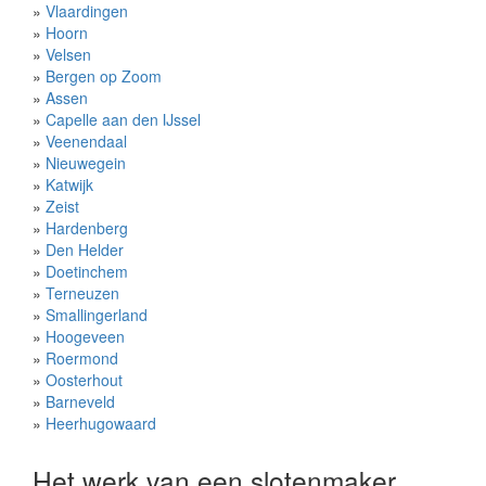
»
Vlaardingen
»
Hoorn
»
Velsen
»
Bergen op Zoom
»
Assen
»
Capelle aan den IJssel
»
Veenendaal
»
Nieuwegein
»
Katwijk
»
Zeist
»
Hardenberg
»
Den Helder
»
Doetinchem
»
Terneuzen
»
Smallingerland
»
Hoogeveen
»
Roermond
»
Oosterhout
»
Barneveld
»
Heerhugowaard
Het werk van een slotenmaker