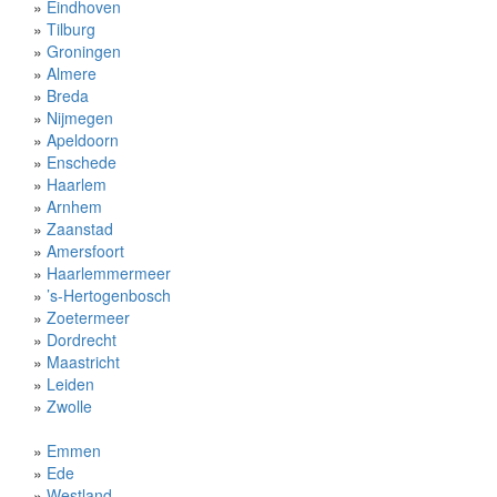
»
Eindhoven
»
Tilburg
»
Groningen
»
Almere
»
Breda
»
Nijmegen
»
Apeldoorn
»
Enschede
»
Haarlem
»
Arnhem
»
Zaanstad
»
Amersfoort
»
Haarlemmermeer
»
’s-Hertogenbosch
»
Zoetermeer
»
Dordrecht
»
Maastricht
»
Leiden
»
Zwolle
»
Emmen
»
Ede
»
Westland