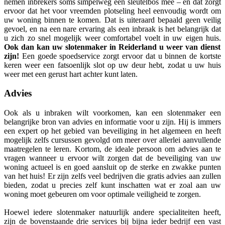
nemen inbrekers soms simpelweg een sleutelbos mee – en dat zorgt
ervoor dat het voor vreemden plotseling heel eenvoudig wordt om
uw woning binnen te komen. Dat is uiteraard bepaald geen veilig
gevoel, en na een nare ervaring als een inbraak is het belangrijk dat
u zich zo snel mogelijk weer comfortabel voelt in uw eigen huis.
Ook dan kan uw slotenmaker in Reiderland u weer van dienst
zijn!
Een goede spoedservice zorgt ervoor dat u binnen de kortste
keren weer een fatsoenlijk slot op uw deur hebt, zodat u uw huis
weer met een gerust hart achter kunt laten.
Advies
Ook als u inbraken wilt voorkomen, kan een slotenmaker een
belangrijke bron van advies en informatie voor u zijn. Hij is immers
een expert op het gebied van beveiliging in het algemeen en heeft
mogelijk zelfs cursussen gevolgd om meer over allerlei aanvullende
maatregelen te leren. Kortom, de ideale persoon om advies aan te
vragen wanneer u ervoor wilt zorgen dat de beveiliging van uw
woning actueel is en goed aansluit op de sterke en zwakke punten
van het huis! Er zijn zelfs veel bedrijven die gratis advies aan zullen
bieden, zodat u precies zelf kunt inschatten wat er zoal aan uw
woning moet gebeuren om voor optimale veiligheid te zorgen.
Hoewel iedere slotenmaker natuurlijk andere specialiteiten heeft,
zijn de bovenstaande drie services bij bijna ieder bedrijf een vast