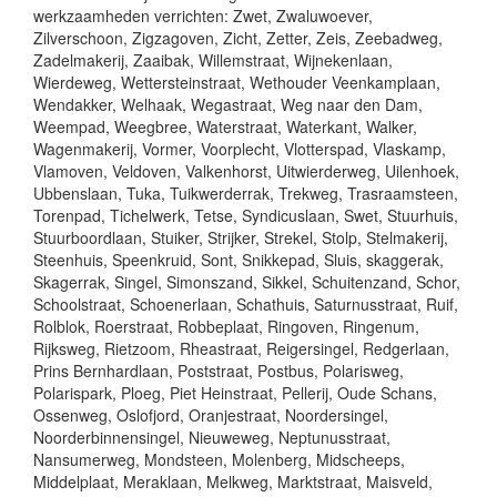
werkzaamheden verrichten: Zwet, Zwaluwoever,
Zilverschoon, Zigzagoven, Zicht, Zetter, Zeis, Zeebadweg,
Zadelmakerij, Zaaibak, Willemstraat, Wijnekenlaan,
Wierdeweg, Wettersteinstraat, Wethouder Veenkamplaan,
Wendakker, Welhaak, Wegastraat, Weg naar den Dam,
Weempad, Weegbree, Waterstraat, Waterkant, Walker,
Wagenmakerij, Vormer, Voorplecht, Vlotterspad, Vlaskamp,
Vlamoven, Veldoven, Valkenhorst, Uitwierderweg, Uilenhoek,
Ubbenslaan, Tuka, Tuikwerderrak, Trekweg, Trasraamsteen,
Torenpad, Tichelwerk, Tetse, Syndicuslaan, Swet, Stuurhuis,
Stuurboordlaan, Stuiker, Strijker, Strekel, Stolp, Stelmakerij,
Steenhuis, Speenkruid, Sont, Snikkepad, Sluis, skaggerak,
Skagerrak, Singel, Simonszand, Sikkel, Schuitenzand, Schor,
Schoolstraat, Schoenerlaan, Schathuis, Saturnusstraat, Ruif,
Rolblok, Roerstraat, Robbeplaat, Ringoven, Ringenum,
Rijksweg, Rietzoom, Rheastraat, Reigersingel, Redgerlaan,
Prins Bernhardlaan, Poststraat, Postbus, Polarisweg,
Polarispark, Ploeg, Piet Heinstraat, Pellerij, Oude Schans,
Ossenweg, Oslofjord, Oranjestraat, Noordersingel,
Noorderbinnensingel, Nieuweweg, Neptunusstraat,
Nansumerweg, Mondsteen, Molenberg, Midscheeps,
Middelplaat, Meraklaan, Melkweg, Marktstraat, Maisveld,