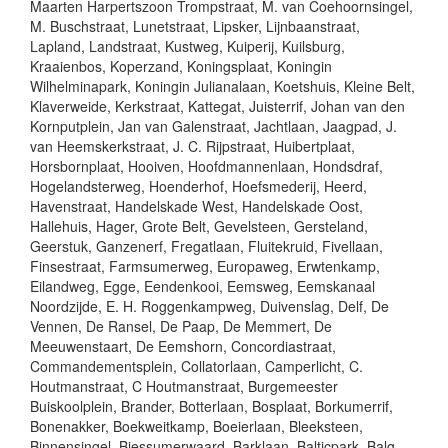
Maarten Harpertszoon Trompstraat, M. van Coehoornsingel,
M. Buschstraat, Lunetstraat, Lipsker, Lijnbaanstraat,
Lapland, Landstraat, Kustweg, Kuiperij, Kuilsburg,
Kraaienbos, Koperzand, Koningsplaat, Koningin
Wilhelminapark, Koningin Julianalaan, Koetshuis, Kleine Belt,
Klaverweide, Kerkstraat, Kattegat, Juisterrif, Johan van den
Kornputplein, Jan van Galenstraat, Jachtlaan, Jaagpad, J.
van Heemskerkstraat, J. C. Rijpstraat, Huibertplaat,
Horsbornplaat, Hooiven, Hoofdmannenlaan, Hondsdraf,
Hogelandsterweg, Hoenderhof, Hoefsmederij, Heerd,
Havenstraat, Handelskade West, Handelskade Oost,
Hallehuis, Hager, Grote Belt, Gevelsteen, Gersteland,
Geerstuk, Ganzenerf, Fregatlaan, Fluitekruid, Fivellaan,
Finsestraat, Farmsumerweg, Europaweg, Erwtenkamp,
Eilandweg, Egge, Eendenkooi, Eemsweg, Eemskanaal
Noordzijde, E. H. Roggenkampweg, Duivenslag, Delf, De
Vennen, De Ransel, De Paap, De Memmert, De
Meeuwenstaart, De Eemshorn, Concordiastraat,
Commandementsplein, Collatorlaan, Camperlicht, C.
Houtmanstraat, C Houtmanstraat, Burgemeester
Buiskoolplein, Brander, Botterlaan, Bosplaat, Borkumerrif,
Bonenakker, Boekweitkamp, Boeierlaan, Bleeksteen,
Binnensingel, Biessumerwaard, Barklaan, Balticpark, Balg,