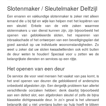
Slotenmaker / Sleutelmaker Delfzijl
Een ervaren en vakkundige slotenmaker is zeker niet alleen
iemand die u bij tijd en wijle kan helpen met het kopiëren van
een sleutel: Enkele van de vele zaken waarmee
slotenmakers u van dienst kunnen zijn, zijn bijvoorbeeld het
openen van geblokkeerde sloten, het repareren van
inbraakschade of het ontwerpen van een beveiligingsplan dat
goed aansluit op uw individuele woonomstandigheden. Zo
weet u zeker dat uw sloten kwaadwillenden ook echt buiten
de deur weten te houden! Speciaal voor u zetten we de
belangrijkste diensten en services op een rijtje.
Het openen van een deur
De service die voor veel mensen het vaakst van pas komt, is
het snel openen van deuren die geblokkeerd of anderszins
onbedoeld afgesloten zijn. Een dergelijk probleem kan allerlei
verschillende oorzaken hebben: denk daarbij bijvoorbeeld
aan een defect slot, een afgebroken sleutel of zelfs de bijna
klassieke dichtgewaaide deur. In zo’n geval is het uiteraard
belangrijk dat u niet urenlang buiten op hulp hoeft te blijven