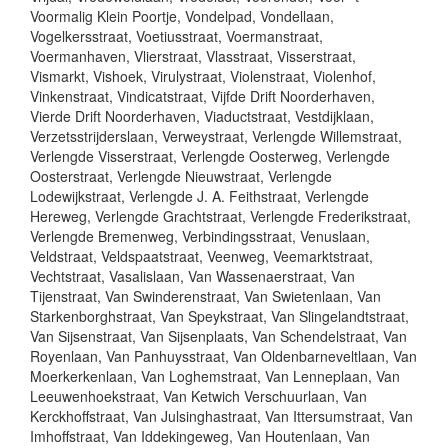
Voormalig Klein Poortje, Vondelpad, Vondellaan,
Vogelkersstraat, Voetiusstraat, Voermanstraat,
Voermanhaven, Vlierstraat, Vlasstraat, Visserstraat,
Vismarkt, Vishoek, Virulystraat, Violenstraat, Violenhof,
Vinkenstraat, Vindicatstraat, Vijfde Drift Noorderhaven,
Vierde Drift Noorderhaven, Viaductstraat, Vestdijklaan,
Verzetsstrijderslaan, Verweystraat, Verlengde Willemstraat,
Verlengde Visserstraat, Verlengde Oosterweg, Verlengde
Oosterstraat, Verlengde Nieuwstraat, Verlengde
Lodewijkstraat, Verlengde J. A. Feithstraat, Verlengde
Hereweg, Verlengde Grachtstraat, Verlengde Frederikstraat,
Verlengde Bremenweg, Verbindingsstraat, Venuslaan,
Veldstraat, Veldspaatstraat, Veenweg, Veemarktstraat,
Vechtstraat, Vasalislaan, Van Wassenaerstraat, Van
Tijenstraat, Van Swinderenstraat, Van Swietenlaan, Van
Starkenborghstraat, Van Speykstraat, Van Slingelandtstraat,
Van Sijsenstraat, Van Sijsenplaats, Van Schendelstraat, Van
Royenlaan, Van Panhuysstraat, Van Oldenbarneveltlaan, Van
Moerkerkenlaan, Van Loghemstraat, Van Lenneplaan, Van
Leeuwenhoekstraat, Van Ketwich Verschuurlaan, Van
Kerckhoffstraat, Van Julsinghastraat, Van Ittersumstraat, Van
Imhoffstraat, Van Iddekingeweg, Van Houtenlaan, Van