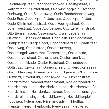
Palembangstraat, Paddepoelsterweg, Padangstraat, P.
Waijerstraat, P. Potterstraat, Overwinningsplein, Overloop,
Oudeweg, Oude Stationsweg, Oude Roodehaansterweg,
Oude Riet, Oude Kijk in `t Jatstraat, Oude Kijk in `t Jatstr,
Oude Kijk In het Jatstraat, Oude Ebbingestraat, Oude
Boteringestraat, Oude Adorperweg, Otto Eerelmanstraat,
Otto Bonsemalaan, Ossenmarkt, Ossehoederstraat,
Osloweg, Oscar Wildestraat, Orionlaan, Orchideestraat,
Oranjestraat, Oranjesingel, Oppenheimstraat, Opaalstraat,
Oosterweg, Oosterstraat, Oostersluisweg,
Oostersingeldwarsstraat, Oostersingel, Oosterkade,
Oosterhavenstraat, Oosterhaven, Oosterhamriklaan,
Oosterhamrikkade, Ooster Badstraat, Oostendeweg,
Ooftstraat, Onyxstraat, Onnemaheerd, Onderduikersstraat,
Oliemuldersweg, Oliemulderstraat, Olgerweg, Oldambtlaan,
Okswerd, Oeverkruid, Odenseweg, Nw. Ebbingestraat,
Noorderstraat, Noorderstationsstraat, Noorderspoorsingel,
Noorderkroonstraat, Noorderkerkstraat, Noorderhaven Ab,
Noorderhaven, Noorderdwarsstraat, Noorderbuitensingel,
Noorderbinnensingel, Noorddijkerweg, Noorddijkerplein,
Noodweg, Nolenslaan, Nijverheidsplein, Nijhofflaan,
Nijensteinheerd, Nijenborgh, Nieuwstraat, Nieuwstad,