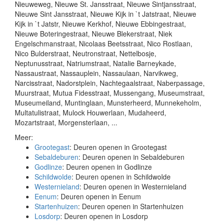
Nieuweweg, Nieuwe St. Jansstraat, Nieuwe Sintjansstraat,
Nieuwe Sint Jansstraat, Nieuwe Kijk in `t Jatstraat, Nieuwe
Kijk in `t Jatstr, Nieuwe Kerkhof, Nieuwe Ebbingestraat,
Nieuwe Boteringestraat, Nieuwe Blekerstraat, Niek
Engelschmanstraat, Nicolaas Beetsstraat, Nico Rostlaan,
Nico Bulderstraat, Neutronstraat, Nettelbosje,
Neptunusstraat, Natriumstraat, Natalie Barneykade,
Nassaustraat, Nassauplein, Nassaulaan, Narvikweg,
Narcisstraat, Nadorstplein, Nachtegaalstraat, Naberpassage,
Muurstraat, Mutua Fidesstraat, Mussengang, Museumstraat,
Museumeiland, Muntinglaan, Munsterheerd, Munnekeholm,
Multatulistraat, Mulock Houwerlaan, Mudaheerd,
Mozartstraat, Morgensterlaan, ...
Meer:
Grootegast
: Deuren openen in Grootegast
Sebaldeburen
: Deuren openen in Sebaldeburen
Godlinze
: Deuren openen in Godlinze
Schildwolde
: Deuren openen in Schildwolde
Westernieland
: Deuren openen in Westernieland
Eenum
: Deuren openen in Eenum
Startenhuizen
: Deuren openen in Startenhuizen
Losdorp
: Deuren openen in Losdorp