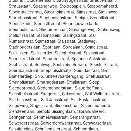
Stuurhut, Studentenlaan, Struisvogelstraat, Streuvelslaan,
Strausslaan, Stratinghweg, Stokroosplein, Stoepemaheerd,
Stoeldraaierstraat, Stockholmstraat, Stinsstraat, Stettinweg,
Sterrebosstraat, Stephensonstraat, Steiger, Steentilstraat,
Steentilkade, Steenstilstraat, Steenhouwerskade,
Steenbokstraat, Stedumermaar, Stavangerweg, Stationsweg,
Stationsstraat, Stationsplein, Staringstraat, Star
Numanstraat, Stamstraat, Stalstraat, Stadsweg,
Stadhouderslaan, Sportlaan, Spirealaan, Spinelstraat,
Spilsluizen, Spijksterriet, Spieghelstraat, Spicastraat,
Speenkruidstraat, Spaarnestraat, Spaanse Aakstraat,
Sophiastraat, Sontweg, Sontplein, Solwerd, Soestdijkstraat,
Soerabajastraat, Soephuisstraatje, Soendastraat, Snor
Damsterdiep, Snip, Snikkevaardersgang, Snelliusstraat,
Smirnoffstraat, Smaragdstraat, Smalstraat, Sloep,
Sleedoornpad, Sledemennerstraat, Slauerhofflaan,
Slachthuisstraat, Skagerrak, Siriusstraat, Sint Walburgstraat,
Sint Lucasstraat, Sint Jansstraat, Sint Eustatiusstraat,
Singelweg, Singelstraat, Simonsstraat, Sijgersmaheerd,
Siersteenlaan, Siebold Sissinghlaan, Sibrandaheerd,
Seringenhof, Semmelweisstraat, Semarangstraat,
Selwerderstraat, Selwerderdwarsstraat, Schweitzerlaan,
Schuitendiep, Schuitemakerstraat, Schubertlaan,