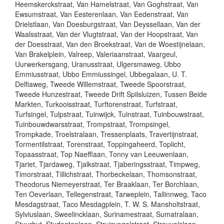
Heemskerckstraat, Van Hamelstraat, Van Goghstraat, Van
Ewsumstraat, Van Eesterenlaan, Van Eedenstraat, Van
Drielstlaan, Van Doesburgstraat, Van Deyssellaan, Van der
Waalsstraat, Van der Vlugtstraat, Van der Hoopstraat, Van
der Doesstraat, Van den Broekstraat, Van de Woestijnelaan,
Van Brakelplein, Valreep, Valeriaanstraat, Vaargeul,
Uurwerkersgang, Uranusstraat, Ulgersmaweg, Ubbo
Emmiusstraat, Ubbo Emmiussingel, Ubbegalaan, U. T.
Delfiaweg, Tweede Willemstraat, Tweede Spoorstraat,
Tweede Hunzestraat, Tweede Drift Spilsluizen, Tussen Beide
Markten, Turkooisstraat, Turftorenstraat, Turfstraat,
Turfsingel, Tulpstraat, Tuinwijck, Tuinstraat, Tuinbouwstraat,
Tuinbouwdwarsstraat, Trompstraat, Trompsingel,
Trompkade, Troelstralaan, Tressenplaats, Travertijnstraat,
Tormentilstraat, Torenstraat, Toppingaheerd, Toplicht,
Topaasstraat, Top Naefflaan, Tonny van Leeuwenlaan,
Tjariet, Tjardaweg, Tjalkstraat, Tjaberingsstraat, Timpweg,
Timorstraat, Tillichstraat, Thorbeckelaan, Thomsonstraat,
Theodorus Niemeyerstraat, Ter Braaklaan, Ter Borchlaan,
Ten Oeverlaan, Tellegenstraat, Tarweplein, Tallinnweg, Taco
Mesdagstraat, Taco Mesdagplein, T. W. S. Mansholtstraat,
Sylviuslaan, Sweelincklaan, Surinamestraat, Sumatralaan,