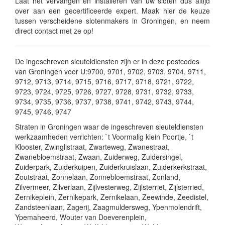
Laat het vervangen en installeren van uw sloten dus altijd
over aan een gecertificeerde expert. Maak hier de keuze
tussen verscheidene slotenmakers in Groningen, en neem
direct contact met ze op!
De ingeschreven sleuteldiensten zijn er in deze postcodes
van Groningen voor U:9700, 9701, 9702, 9703, 9704, 9711,
9712, 9713, 9714, 9715, 9716, 9717, 9718, 9721, 9722,
9723, 9724, 9725, 9726, 9727, 9728, 9731, 9732, 9733,
9734, 9735, 9736, 9737, 9738, 9741, 9742, 9743, 9744,
9745, 9746, 9747
Straten in Groningen waar de ingeschreven sleuteldiensten
werkzaamheden verrichten: `t Voormalig klein Poortje, `t
Klooster, Zwinglistraat, Zwarteweg, Zwanestraat,
Zwanebloemstraat, Zwaan, Zuiderweg, Zuidersingel,
Zuiderpark, Zuiderkuipen, Zuiderkruislaan, Zuiderkerkstraat,
Zoutstraat, Zonnelaan, Zonnebloemstraat, Zonland,
Zilvermeer, Zilverlaan, Zijlvesterweg, Zijlsterriet, Zijlsterried,
Zernikeplein, Zernikepark, Zernikelaan, Zeewinde, Zeedistel,
Zandsteenlaan, Zagerij, Zaagmuldersweg, Ypenmolendrift,
Ypemaheerd, Wouter van Doeverenplein,