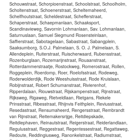
Schouwstraat, Schorpioenstraat, Schoolstraat, Schoolholm,
Scholtenstraat, Schoenerstraat, Scheltemaheerd,
Schelfhoutstraat, Scheldestraat, Schefferstraat,
Schaperstraat, Schaepmanlaan, Schaaksport,
Scandinavieweg, Savornin Lohmanlaan, Sav. Lohmanlaan,
Saturnuslaan, Samuel Siegmund Rosensteinlaan,
Saffierstraat, Sabotagelaan, Sabastraat, Sabangplein,
Saaksumborg, S.O.J. Palmelaan, S. O. J. Palmelaan, S.
Allendeplein, Ruiterstraat, Ruischerwaard, Rubensstraat,
Rozenburglaan, Rozemarijnstraat, Rouaanstraat,
Rotterdammerstraatje, Rostockweg, Romerostraat, Rollen,
Roggeplein, Roerdomp, Roer, Roelofsstraat, Rodeweg,
Roderwolderdijk, Rode Weeshuisstraat, Rode Kruislaan,
Robijnstraat, Robert Schumanstraat, Rivierenhof,
Ripperdalaan, Riouwstraat, Rijskampenstraat, Rijnstraat,
Rijksweg, Rigaweg, Rietveldlaan, Rietgans, Riekele
Prinsstraat, Ribesstraat, Rhijnvis Feithplein, Reviusstraat,
Resedastraat, Rensumaheerd, Rengersstraat, Rembrandt
van Rijnstraat, Reitemakersrijge, Reitdiepskade,
Reitdiephaven, Reinautstraat, Reigerstraat, Reiderlandlaan,
Regulusstraat, Reggestraat, Regentessestraat, Regattaweg,
Redoute, Reddingiusweg, Ranonkelstraat, Radiumstraat,