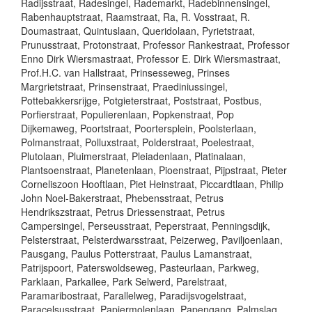
Radijsstraat, Radesingel, Rademarkt, Radebinnensingel,
Rabenhauptstraat, Raamstraat, Ra, R. Vosstraat, R.
Doumastraat, Quintuslaan, Queridolaan, Pyrietstraat,
Prunusstraat, Protonstraat, Professor Rankestraat, Professor
Enno Dirk Wiersmastraat, Professor E. Dirk Wiersmastraat,
Prof.H.C. van Hallstraat, Prinsesseweg, Prinses
Margrietstraat, Prinsenstraat, Praediniussingel,
Pottebakkersrijge, Potgieterstraat, Poststraat, Postbus,
Porfierstraat, Populierenlaan, Popkenstraat, Pop
Dijkemaweg, Poortstraat, Poortersplein, Poolsterlaan,
Polmanstraat, Polluxstraat, Polderstraat, Poelestraat,
Plutolaan, Pluimerstraat, Pleiadenlaan, Platinalaan,
Plantsoenstraat, Planetenlaan, Pioenstraat, Pijpstraat, Pieter
Corneliszoon Hooftlaan, Piet Heinstraat, Piccardtlaan, Philip
John Noel-Bakerstraat, Phebensstraat, Petrus
Hendrikszstraat, Petrus Driessenstraat, Petrus
Campersingel, Perseusstraat, Peperstraat, Penningsdijk,
Pelsterstraat, Pelsterdwarsstraat, Peizerweg, Paviljoenlaan,
Pausgang, Paulus Potterstraat, Paulus Lamanstraat,
Patrijspoort, Paterswoldseweg, Pasteurlaan, Parkweg,
Parklaan, Parkallee, Park Selwerd, Parelstraat,
Paramaribostraat, Parallelweg, Paradijsvogelstraat,
Paracelsusstraat, Papiermolenlaan, Papengang, Palmslag,