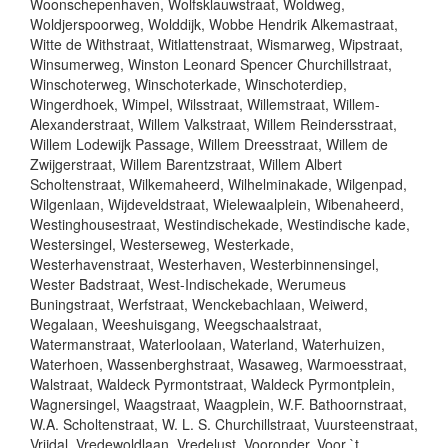
Woonschepenhaven, Wolfsklauwstraat, Woldweg,
Woldjerspoorweg, Wolddijk, Wobbe Hendrik Alkemastraat,
Witte de Withstraat, Witlattenstraat, Wismarweg, Wipstraat,
Winsumerweg, Winston Leonard Spencer Churchillstraat,
Winschoterweg, Winschoterkade, Winschoterdiep,
Wingerdhoek, Wimpel, Wilsstraat, Willemstraat, Willem-
Alexanderstraat, Willem Valkstraat, Willem Reindersstraat,
Willem Lodewijk Passage, Willem Dreesstraat, Willem de
Zwijgerstraat, Willem Barentzstraat, Willem Albert
Scholtenstraat, Wilkemaheerd, Wilhelminakade, Wilgenpad,
Wilgenlaan, Wijdeveldstraat, Wielewaalplein, Wibenaheerd,
Westinghousestraat, Westindischekade, Westindische kade,
Westersingel, Westerseweg, Westerkade,
Westerhavenstraat, Westerhaven, Westerbinnensingel,
Wester Badstraat, West-Indischekade, Werumeus
Buningstraat, Werfstraat, Wenckebachlaan, Weiwerd,
Wegalaan, Weeshuisgang, Weegschaalstraat,
Watermanstraat, Waterloolaan, Waterland, Waterhuizen,
Waterhoen, Wassenberghstraat, Wasaweg, Warmoesstraat,
Walstraat, Waldeck Pyrmontstraat, Waldeck Pyrmontplein,
Wagnersingel, Waagstraat, Waagplein, W.F. Bathoornstraat,
W.A. Scholtenstraat, W. L. S. Churchillstraat, Vuursteenstraat,
Vrijdal, Vredewoldlaan, Vredelust, Vooronder, Voor `t