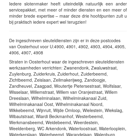
Iedere slotenmaker heeft uiteindelijk natuurlijk een ander
servicepakket, met meer of minder diensten en een meer of
minder brede expertise – maar deze drie hoofdpunten zult u
bij praktisch iedere expert wel terugzien!
De ingeschreven sleuteldiensten zijn er in deze postcodes
van Oosterhout voor U:4900, 4901, 4902, 4903, 4904, 4905,
4906, 4907, 4908
Straten in Oosterhout waar de ingeschreven sleuteldiensten
werkzaamheden verrichten: Zwanendonk, Zwaluwstraat,
Zuylenburg, Zuiderkruis, Zuiderhout, Zuiderbeemd,
Zichtbeemd, Zeislaan, Zeilmakerijweg, Zandoogje,
Zandheuvel, Zaagpad, Woutertje Pietersestraat, Wolfslaar,
Wisselaar, Willemstraat, Willem van Oranjestraat, Willem
Dreeslaan, Wilhelminalaan, Wilhelminakanaal Zuid,
Wilhelminakanaal Oost, Wilhelminakanaal Noord,
Wikkebeemd, Wijnruit, Wijde Omloop, Wielestein, Wiekslag,
Wibautstraat, Wiardi Beckmanhof, Westerbeemd,
Werkmansbeemd, Weidebeemd, Weerdestein,
Weeldenberg, WC Arkendonk, Waterloostraat, Waterlooplein,
Waterkerslaan, Waterbeemd, Warandelaan, Walenburg,