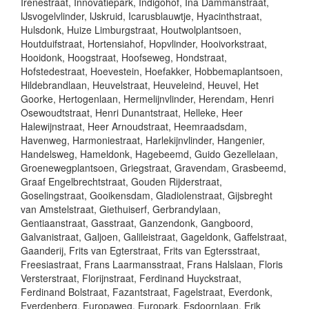
Irenestraat, Innovatiepark, Indigohof, Ina Dammanstraat,
IJsvogelvlinder, IJskruid, Icarusblauwtje, Hyacinthstraat,
Hulsdonk, Huize Limburgstraat, Houtwolplantsoen,
Houtduifstraat, Hortensiahof, Hopvlinder, Hooivorkstraat,
Hooidonk, Hoogstraat, Hoofseweg, Hondstraat,
Hofstedestraat, Hoevestein, Hoefakker, Hobbemaplantsoen,
Hildebrandlaan, Heuvelstraat, Heuveleind, Heuvel, Het
Goorke, Hertogenlaan, Hermelijnvlinder, Herendam, Henri
Osewoudtstraat, Henri Dunantstraat, Helleke, Heer
Halewijnstraat, Heer Arnoudstraat, Heemraadsdam,
Havenweg, Harmoniestraat, Harlekijnvlinder, Hangenier,
Handelsweg, Hameldonk, Hagebeemd, Guido Gezellelaan,
Groenewegplantsoen, Griegstraat, Gravendam, Grasbeemd,
Graaf Engelbrechtstraat, Gouden Rijderstraat,
Goselingstraat, Gooikensdam, Gladiolenstraat, Gijsbreght
van Amstelstraat, Giethuiserf, Gerbrandylaan,
Gentiaanstraat, Gasstraat, Ganzendonk, Gangboord,
Galvanistraat, Galjoen, Galileistraat, Gageldonk, Gaffelstraat,
Gaanderij, Frits van Egterstraat, Frits van Egtersstraat,
Freesiastraat, Frans Laarmansstraat, Frans Halslaan, Floris
Versterstraat, Florijnstraat, Ferdinand Huyckstraat,
Ferdinand Bolstraat, Fazantstraat, Fagelstraat, Everdonk,
Everdenberg, Europaweg, Europark, Esdoornlaan, Erik