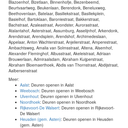
Blazoenhof, Bizetlaan, Binnenhofje, Biezenbeemd,
Beurtvaartweg, Beukenlaan, Berendonk, Beneluxweg,
Beethovenlaan, Batelaar, Basiliekstraat, Basiliekplein,
Basielhof, Bartoklaan, Baroniestraat, Bakkerstraat,
Bachstraat, Azaleastraat, Avondster, Aurorastraat,
Atalantahof, Asterstraat, Assumburg, Asselijnhof, Arkendonk,
Arendstraat, Arendsplein, Arendshof, Archimedeslaan,
Appelaar, Anton Wachterstraat, Anjelierstraat, Amperestraat,
Ambachtsweg, Amalia van Solmsstraat, Altena, Alsemhof,
Alexander Fleminghof, Albusstraat, Akeleistraat, Adriaan
Brouwerlaan, Admiraalsdam, Abraham Kuijperstraat,
Abraham Bloemaerthoek, Abdis van Thornstraat, Abdijstraat,
Aalbersenstraat
Meer:
Aalst
: Deuren openen in Aalst
Weebosch
: Deuren openen in Weebosch
Ulvenhout
: Deuren openen in Ulvenhout
Noordhoek
: Deuren openen in Noordhoek
Rijkevoort-De Walsert
: Deuren openen in Rijkevoort-
De Walsert
Heusden (gem. Asten)
: Deuren openen in Heusden
(gem. Asten)