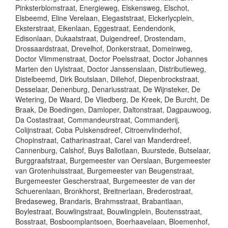
Pinksterblomstraat, Energieweg, Elskensweg, Elschot,
Elsbeemd, Eline Verelaan, Elegaststraat, Elckerlycplein,
Eksterstraat, Eikenlaan, Eggestraat, Eendendonk,
Edisonlaan, Dukaatstraat, Duigendreef, Drostendam,
Drossaardstraat, Drevelhof, Donkerstraat, Domeinweg,
Doctor Vlimmenstraat, Doctor Poelsstraat, Doctor Johannes
Marten den Uylstraat, Doctor Janssenslaan, Distributieweg,
Distelbeemd, Dirk Boutslaan, Dillehof, Diepenbrockstraat,
Desselaar, Denenburg, Denariusstraat, De Wijnsteker, De
Wetering, De Waard, De Vliedberg, De Kreek, De Burcht, De
Braak, De Boedingen, Damloper, Daltonstraat, Dagpauwoog,
Da Costastraat, Commandeurstraat, Commanderij,
Colijnstraat, Coba Pulskensdreef, Citroenvlinderhof,
Chopinstraat, Catharinastraat, Carel van Manderdreef,
Cannenburg, Calshof, Buys Ballotlaan, Buurstede, Butselaar,
Burggraafstraat, Burgemeester van Oerslaan, Burgemeester
van Grotenhuisstraat, Burgemeester van Beugenstraat,
Burgemeester Gescherstraat, Burgemeester de van der
Schuerenlaan, Bronkhorst, Breitnerlaan, Brederostraat,
Bredaseweg, Brandaris, Brahmsstraat, Brabantlaan,
Boylestraat, Bouwlingstraat, Bouwlingplein, Boutensstraat,
Bosstraat, Bosboomplantsoen, Boerhaavelaan, Bloemenhof,