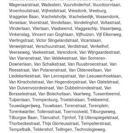
Wagenaarstraat, Wadestein, Vuurvlinderhof, Vuurdoornlaan,
Vroenhoutstraat, Vrijheidstraat, Vriesdonk, Vreeburg,
Vraggelse Baan, Vrachelshofje, Vrachelsedijk, Vossendonk,
Vorselaar, Voorstraat, Vondellaan, Vondelinghof, Voltastraat,
Vlinderlaan, Vlierlaan, Vlasbeemd, Vlaggeschip, Visserijweg,
Vinkenslag, Vincent van Goghlaan, Vijfhuizen, Vijf Eikenweg,
Vierlingstraat, Victor Slingelandstraat, Vicarislaan,
Verweijstraat, Verschuurstraat, Verdistraat, Venkelhof,
Veerseweg, Veekestraat, Varendonk, Van Wijngaardestraat,
Van Vianenstraat, Van Veldekestraat, Van Someren-
Downerlaan, Van Schaikstraat, Van Ruusbroecstraat, Van
Reesstraat, Van Polanenstraat, Van Oldeneellaan, Van
Liedekerkestraat, Van Lennepstraat, Van Leeuwenhoeklaan,
Van Kinschotstraat, Van Hogendorpstraat, Van Gistelstraat,
Van Duivenvoordestraat, Van Dubbelmondestraat, Van
Borsselestraat, Van Boischotlaan, Vaartweg, Tussenbeemd,
Tulpenlaan, Trompenburg, Troelstralaan, Trekbeemd,
Touwslagerijweg, Touwbaan, Torenstraat, Torenplein,
Torenkwartier, Tollensstraat, Toernooiveld, Tilburgseweg,
Tilburgse Baan, Tilanushof, Tijmhof, Tijl Uilenspiegelstraat,
Thorbeckestraat, Thijs Glorieusstraat, Tempelierstraat,
Tempelbalk, Teldershof, Teilingen, Technologieweg,