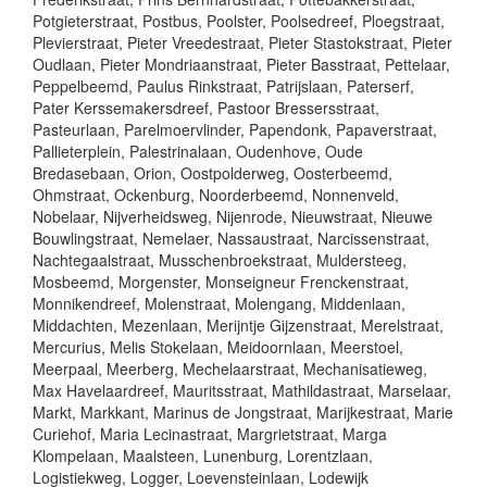
Potgieterstraat, Postbus, Poolster, Poolsedreef, Ploegstraat,
Plevierstraat, Pieter Vreedestraat, Pieter Stastokstraat, Pieter
Oudlaan, Pieter Mondriaanstraat, Pieter Basstraat, Pettelaar,
Peppelbeemd, Paulus Rinkstraat, Patrijslaan, Paterserf,
Pater Kerssemakersdreef, Pastoor Bressersstraat,
Pasteurlaan, Parelmoervlinder, Papendonk, Papaverstraat,
Pallieterplein, Palestrinalaan, Oudenhove, Oude
Bredasebaan, Orion, Oostpolderweg, Oosterbeemd,
Ohmstraat, Ockenburg, Noorderbeemd, Nonnenveld,
Nobelaar, Nijverheidsweg, Nijenrode, Nieuwstraat, Nieuwe
Bouwlingstraat, Nemelaer, Nassaustraat, Narcissenstraat,
Nachtegaalstraat, Musschenbroekstraat, Muldersteeg,
Mosbeemd, Morgenster, Monseigneur Frenckenstraat,
Monnikendreef, Molenstraat, Molengang, Middenlaan,
Middachten, Mezenlaan, Merijntje Gijzenstraat, Merelstraat,
Mercurius, Melis Stokelaan, Meidoornlaan, Meerstoel,
Meerpaal, Meerberg, Mechelaarstraat, Mechanisatieweg,
Max Havelaardreef, Mauritsstraat, Mathildastraat, Marselaar,
Markt, Markkant, Marinus de Jongstraat, Marijkestraat, Marie
Curiehof, Maria Lecinastraat, Margrietstraat, Marga
Klompelaan, Maalsteen, Lunenburg, Lorentzlaan,
Logistiekweg, Logger, Loevensteinlaan, Lodewijk