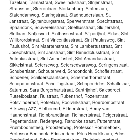
Tazelaar, Talmastraat, Sweelinckstraat, Strijenstraat,
Strausshof, Sterrenlaan, Sterkenburg, Statenlaan,
Statendamweg, Staringstraat, Stadhouderslaan, St.
Janstraat, Spijtenburgstraat, Sperwerstraat, Spechtstraat,
Spaandonk, Souvereinstraat, Snelliusstraat, Sluijtershof,
Slotlaan, Slotjesveld, Slotbossestraat, Slijperijhof, Sirius, Sint
Willibrordstraat, Sint Vincentiusstraat, Sint Paulusweg, Sint
Paulushof, Sint Maartenstraat, Sint Lambertusstraat, Sint
Josephstraat, Sint Janstraat, Sint Benedictusstraat, Sint
Antoniusstraat, Sint Antoniushof, Sint Amandusstraat,
Sikkelstraat, Seterseweg, Setersedwarsweg, Seringenstraat,
Schubertlaan, Schoutenveld, Schoondonk, Schoffelstraat,
Schoener, Schildersplantsoen, Schermerhornstraat,
Schepenenstraat, Schellingstraat, Schapendries, Schaffelaar,
Saturnus, Sara Burgerhartstraat, Santrijnhof, Salesdreef,
Rutselboslaan, Rulstraat, Rubenshof, Rozenstraat,
Rotsvlinderhof, Rotselaar, Roolvinkstraat, Roerdompstraat,
Rijksweg A27, Rietbeemd, Ridderstraat, Remy van
Haanenstraat, Rembrandtlaan, Reinaertstraat, Reigerstraat,
Regentendam, Rederijweg, Ranonkelstraat, Putterstraat,
Pruimboomsteeg, Proostenweg, Professor Rommehoek,
Professor Beelhoek, Prinsendam, Prins Hendriklaan, Prins
Frederikstraat, Prins Bernhardstraat, Pottebakkerstraat,