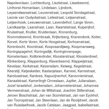
Napoleonlaan, Lochtenburg, Lisztstraat, Lissebeemd,
Linthorst-Homanlaan, Lindelaan, Lijndonk,
Leysendwarsstraat, Leuvenstraat, Leopold Sondagstraat,
Leonie van Oudyckstraat, Leliestraat, Leijsenstraat,
Leijsenhoek, Leeuwenstraat, Lavendelhof, Lange Voren,
Landkaartje, Laanstraat, Laan, Kwartelstraat, Kuiperijhof,
Kruisstraat, Kruilier, Kruidenlaan, Kronenburg,
Krommebeemd, Krombraak, Krijtenberg, Kranendonk, Kotter,
Korvet, Korte Voren, Korte Hoogstraat, Korhoenstraat,
Korenbocht, Koorstraat, Koopvaardijweg, Koopmansweg,
Koningspagehof, Koningsdijk, Koninginnenpage,
Kometenlaan, Kolibrievlinder, Kloosterstraat, Kloosterdreef,
Klinkenberg, Kleppenburg, Klaverbeemd, Klappeijstraat,
Kevelaar, Kerkstraat, Keizersdam, Keiweg, Kegelstraat,
Keerstijl, Katjeskelder, Kastanjelaan, Karveel, Karrestraat,
Karolusstraat, Kardoes, Kapucijnenhof, Kanonnierstraat,
Kanaalstraat, Kamerlingh Onneslaan, Jupiter, Julianalaan,
Jozef Israelshof, Jonkersdam, Johannieterstraat, Johannes
Vermeerstraat, Johan de Wittstraat, Joachim Stillerstraat,
Jeroen Boschstraat, Jan van Scorelstraat, Jan van Eyckhof,
Jan Tooropstraat, Jan Steenlaan, Jan de Rooijdreef, Jacob
van Ruisdaelhoek, Jacob Catslaan, Jaagpad, Isabellastraat,