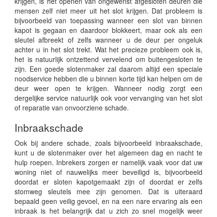
krijgen, is het openen van ongewenst afgesloten deuren die
mensen zelf niet meer uit het slot krijgen. Dat probleem is
bijvoorbeeld van toepassing wanneer een slot van binnen
kapot is gegaan en daardoor blokkeert, maar ook als een
sleutel afbreekt of zelfs wanneer u de deur per ongeluk
achter u in het slot trekt. Wat het precieze probleem ook is,
het is natuurlijk ontzettend vervelend om buitengesloten te
zijn. Een goede slotenmaker zal daarom altijd een speciale
noodservice hebben die u binnen korte tijd kan helpen om de
deur weer open te krijgen. Wanneer nodig zorgt een
dergelijke service natuurlijk ook voor vervanging van het slot
of reparatie van onvoorziene schade.
Inbraakschade
Ook bij andere schade, zoals bijvoorbeeld inbraakschade,
kunt u de slotenmaker over het algemeen dag en nacht te
hulp roepen. Inbrekers zorgen er namelijk vaak voor dat uw
woning niet of nauwelijks meer beveiligd is, bijvoorbeeld
doordat er sloten kapotgemaakt zijn of doordat er zelfs
stomweg sleutels mee zijn genomen. Dat is uiteraard
bepaald geen veilig gevoel, en na een nare ervaring als een
inbraak is het belangrijk dat u zich zo snel mogelijk weer