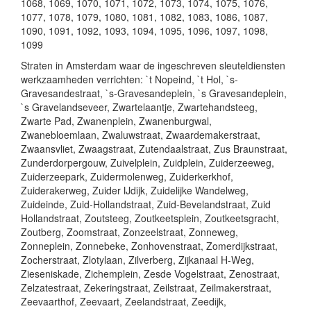
1068, 1069, 1070, 1071, 1072, 1073, 1074, 1075, 1076,
1077, 1078, 1079, 1080, 1081, 1082, 1083, 1086, 1087,
1090, 1091, 1092, 1093, 1094, 1095, 1096, 1097, 1098,
1099
Straten in Amsterdam waar de ingeschreven sleuteldiensten werkzaamheden verrichten: `t Nopeind, `t Hol, `s-Gravesandestraat, `s-Gravesandeplein, `s Gravesandeplein, `s Gravelandseveer, Zwartelaantje, Zwartehandsteeg, Zwarte Pad, Zwanenplein, Zwanenburgwal, Zwanebloemlaan, Zwaluwstraat, Zwaardemakerstraat, Zwaansvliet, Zwaagstraat, Zutendaalstraat, Zus Braunstraat, Zunderdorpergouw, Zuivelplein, Zuidplein, Zuiderzeeweg, Zuiderzeepark, Zuidermolenweg, Zuiderkerkhof, Zuiderakerweg, Zuider IJdijk, Zuidelijke Wandelweg, Zuideinde, Zuid-Hollandstraat, Zuid-Bevelandstraat, Zuid Hollandstraat, Zoutsteeg, Zoutkeetsplein, Zoutkeetsgracht, Zoutberg, Zoomstraat, Zonzeelstraat, Zonneweg, Zonneplein, Zonnebeke, Zonhovenstraat, Zomerdijkstraat, Zocherstraat, Zlotylaan, Zilverberg, Zijkanaal H-Weg, Zieseniskade, Zichemplein, Zesde Vogelstraat, Zenostraat, Zelzatestraat, Zekeringstraat, Zeilstraat, Zeilmakerstraat, Zeevaarthof, Zeevaart, Zeelandstraat, Zeedijk, Zeeburgerstraat, Zeeburgerpad, Zeeburgerkade, Zeeburgerdijk, Zeebergweg, Zandvoortstraat, Zandstraat, Zandpad, Zandhoek, Zanddwarsstraat, Zamenhofstraat, Zacharias Jansestraat, Zaanstraat, Zaanhof, Zaandijkstraat, Zaandammerplein, Zaaiersweg, Zaagmolenstraat, Wouwermanstraat, Woutertje Pietersestraat, Woubruggestraat, Wormerveerstraat, Wolvenstraat, Woltera van Reesstraat, Wolter Brandligtstraat, Wolbrantskerkweg, Wognumerstraat, Wognumerplantsoen, Woestduinstraat, Wodanstraat, Wittgensteinlaan, Wittenkade, Wittenburgerkade, Wittenburgergracht, Witte Klok, Witte De Wtihstraat, Witte de Withstraat, Withoedenveem, Witgenssteinslaan, Witbolstraat, Wisselstraat, Wipmolen, Winthontstraat, Winterdijkstraat, Winkler Prinshof, Wingerdweg, Windtunnelkade, Windroosplein, Wiltzanghlaan, Wilmkebreekpad, Willy Sluiterstraat, Willy Mullenskade, Willy la Croixstraat, Willinklaan, Willemstraat, Willemsstraat, Willemsparkweg, Willem Witsenstraat, Willem van Weldammelaan, Willem van Konijnenburgstraat, Willem Schoutenstraat, Willem Royaardsstraat, Willem Roelofsstraat, Willem Pijperstraat, Willem Passtoorsstraat, Willem Noorlanderkade, Willem Nakkenstraat, Willem Mulierhof, Willem Mollhof, Willem Molengraaffstraat, Willem Levinus Penningstraat, Willem Leevendstraat, Willem Kraanstraat, Willem Kloosstraat, Willem Kesstraat, Willem Jan Knoopstraat, Willem Heselaarstraat, Willem Fenengastraat, Willem Dreesplantsoen, Willem De Zwijgerlaan, Willem Beukelsstraat, Willem Baerdesenstraat, Willebroekstraat, Willaertstraat, Wilhelminastraat, Wilhelmina Druckerstraat, Wilhelmina Blombergplein, Wilgenweg, Wildrijkstraat, Wildenborch, Wildeman, Wijttenbachstraat, Wijsmullerstraat, Wijnand Nuijenstraat, Wijkergouw, Wijenburg, Wijdesteeg, Wijdenesserstraat, Wijde Kerksteeg, Wijde Kapelsteeg, Wijde Heisteeg, Wigbolt Ripperdastraat, Wieringerwaardstraat, Wierdestraat, Wielingenstraat, Wielewaalstraat, Wibautstraat, Wiardi Beckmanstraat, WG-plein, Wevelgemstraat, Wethouder Frankeweg, Weteringstraat, Weteringschans, Westzaanstraat, Westwouderstraat, Westmallepad, Westlandgracht, Westhavenweg, Westerstraat 184-186/adres, Westerstraat, Westerpark, Westermarkt, Westerlengte, Westerleestraat, Westerkade, Westerduinenstraat, Westerdoksplein, Westerdoksdijk, Westerdok, Westeinde, West Merwedekanaaldijk, Wessel Ilckenstraat, Wessel Gansfortstraat, Wervershoofstraat, Werktuigstraat, Werengouw, Wenslauerstraat, Wembleylaan, Weldam, Weissensingel, Weissenbruchstraat, Weesperzijde, Weesperstraat, Weesperplein, Weerdestein, Weenahof, Weegbreestraat, Wederikpad, Wedderborg, Waverstraat, Watteaustraat, Watertorenplein, Waterspiegelplein, Waterschapstraat, Waterrijkweg, Waterpoortweg, Watermolen, Watermanstraat, Watermaalpad, Waterloopplein, Waterlooplein, Waterloop, Waterleliegracht, Waterlandplein, Waterkersweg, Waterkeringweg, Watergangseweg, Waterbaan, Warnsborn, Warmondstraat, Warmoestraat, Warmoesstraat, Warmelo, Waregemstraat, Ward Bingleystraat, Wanningstraat, Wannepad, Wamberg, Walraven van Hallweg, Walmolen, Walenpleintje, Waldeck Pyrmontlaan, Walcherenstraat, Walborg, Wakkerstraat, Wagenstraat, Wagenaarstraat, Waddenweg, Waddendijk, Wachterliedplantsoen, Waalstraat, Waalsteeg, Waalenburgsingel, Waaigat, W. Kraanstraat, W. Barlowlaan, Vuurwerkerweg, Vuurtoreneiland, Vrolikstraat, Vrijzicht, Vrijheidslaan, Vrije Geer, Vreedenhaven, Vredeskerkplein, Vredenhofweg, Vredeman de Vriesstraat, Vossiusstraat, Vorticellaweg, Vorselaarstraat, Voorsteven, Voornestraat, Voormalige Stadstimmertuin, Voorlandpad, Voordewind, Voordek, Voorburgstraat, Vondelstraat, Vondelpark, Vondelkerkstraat, Von Zesenstraat, Von Liebigweg, Von Guerickestraat, Voltaplein, Volkerakstraat, Volendammerweg, Vogelplein, Vogelplantsoen, Vogelkade, Vogelenzangstraat, Voetboogstraat, Voetboogsteeg, Vlothavenweg, Vlimmerenstraat, Vlierweg, Vlielandstraat, Vliegtuigstraat, Vlakkerweg, Vlaggemast, Vlaardingenlaan, Viveportenstraat, Visseringstraat, Violettenstraat, Vinkenstraat, Vincent van Goghstraat, Vilvoordestraat, Vikingpad, Vijzelstraat, Vijzelgracht, Vijverhoef, Vijgepeerpad, Vijfde Vogelstraat, Vierwindenstraat, Viermasterstraat, Vierde Vogelstraat, Vier Heemskinderenstraat, Victorieplein, Victor Rutgersstraat, Vespuccistraat, Vervoorenstraat, Verversstraat, Verstuiverstraat, Veronesestraat, Verleunstraat, Verlengde van Marwijk Kooystraat, Verlaatstraat, Verdraagzaam, Verdistraat, Verbindingsweg, Verbindingstraat, Venterspad, Venhuizenstraat, Venetiestraat, Venetiehof, Vendelstraat, Veluwelaan, Velserweg, Veldzicht, Veldbiesstraat, Velazquezstraat, Vegastraat, Veeteeltstraat, Veerstraat, Veemkade, Veembroederhof, Veemarkt, Veelaan, Vechtstraat, Vatternkade, Vasco Da Gamastraat, Varenweg, Vancouverstraat, Van `t Hofflaan, Van Zeggelaarstraat, Van Woustraat, Van Walbeeckstraat, Van Tuyll van Serooskerkweg, Van Tuyll van Serooskerkenweg, Van Tuyll van Serooskerkenplein, Van Swindendwarsstraat, Van Suchtelen van de Haarestraat, Van Spilbergenstraat, Van Speijkstraat, Van Slingelandtstraat, Van Slingelandtplein, Van Rensselaerstraat, Van Reigersbergenstraat, Van Reenenstraat, Van Rappardstraat, Van Ostadestraat, Van Oldenbarneveldtstraat, Van Oldenbarneveldtplein, Van Oldebarneveldtplein, Van Noordtstraat, Van Noordtkade, Van Nijenrodeweg, Van Musschenbroekstraat, Van Mourik Broekmanstraat, Van Moerkerkenstraat, Van Miereveldstraat, Van Marwijk Kooystraat, Van Marumstraat, Van Linschotenstraat, Van Limburg Stirumstraat, Van Limburg Stirumplein, Van Leijenberglaan, Van Leijenberghlaan, Van Kinsbergenstraat, Van Karnebeekstraat, Van Houweningenstraat, Van Hogendorpstraat, Van Hogendorpplein, Van Hilligaertstraat, Van Helt Stocadestraat, Van Heenvlietlaan, Van Heemskerckstraat, Van Hanxleden Houwertstraat, Van Hallstraat, Van Gilsestraat, Van Gentstraat, Van Eeghenstraat, Van Eeghenlaan, Van Diemenstraat, Van Diemenkade, Van der Pekstraat, Van der Palmkade, van der Madeweg, Van der Kunstraat, Van Der Hoopstraat, Van der Helstplein, Van Der Duijnstraat, Van der Boechorststraat, Van de Veldestraat, Van de Sande Bakhuijzenstraat, Van de Palmkade, Van Breestraat, Van Brakelstraat, Van Bossestraat, Van Bossepad, Van Boshuizenstraat, Van Boetzelaerstraat, Van Bleiswijkstraat, Van Beuningenstraat, Van Beuningenplein, Van Baerlestraat, Van Alphenstraat, Van Abbestraat, Valutaboulevard, Valschermkade, Valreep, Valkkoogstraat, Valkhof, Valkenweg, Valkenstein, Valkenburgerstraat, Valeriusstraat, Valeriusplein, Valentijnkade, Valckenierstraat, Vaartstraat, v. Limburg Stirumstraat, Utrechtsestraat, Utrechtsedwarsstraat, Urkstraat, Uranusstraat, Ukkelhof, Uithoornstraat 15/, Uithoornstraat, Uiterwaardestraat, Uiterwaardenstraat, Uitdammerdijk, Uilke Jans Klarenstraat, Uilenburgerwerf, Uffizilaan, Ubbo Emmiushof, Tynmuiden, Twiskestraat, Twentestraat, Tweelingenhof, Tweede Wittenburgerdwarsstraat, Tweede Weteringdwarsstraat, Tweede Van Swindenstraat, Tweede van der Helststraat, Tweede Tuindwarsstraat, Tweede Sweelinckstraat, Tweede Schinkelstraat, Tweede Oosterparkstraat, Tweede Nassaustraat, Tweede Marnixplantsoen, Tweede Looiersdwarsstraat, Tweede Lindendwarsstraat, Tweede Leliedwarsstraat, Tweede Leeghwaterstraat, Tweede Laurierdwarsstraat, Tweede Kostverlorenkade, Tweede Keucheniusstraat, Tweede Jansteenstraat, Tweede Jan van der Heijdestraat, Tweede Jan van der Heijdenstraat, Tweede Jan Steenstraat, Tweede Jacob van Campenstraat, Tweede Hugo de Grootstraat, Tweede Helmersstraat, Tweede Goudsbloemdwarsstraat, Tweede Egelantiersdwarsstraat, Tweede Disteldwarsstraat, Tweede Constantijn Huygensstraat, Tweede Ceramstraat, Tweede Breeuwersstraat, Tweede Boomdwarsstraat, Tweede Boerhaavestraat, Tweede Bloemdwarsstraat, Tweede Atjehstraat, Tweede Anjelierstraat, Tweede Anjeliersdwarsstraat, Twee Koningskinderenstraat, Tutein Noltheniusstraat, Tussenmeer, Tussendek, Tussen Meer, Tussen Kadijken, Tussen De Bogen, Turnhoutplantsoen, Turnerstraat, Turfdraagsterpad, Turbon, Turbinestraat, Tuinstraat, Tuinbouwstraat, Tuimelaarstraat, Tuigerstraat, Tugelaweg, tt. Vasumweg, Tt. Neveritaweg, Tt. Melissaweg, Tt. Melaniaweg, Trouringhstraat, Tropweere, Trompenburgstraat, Troelstralaan, Trijn Hullemanlaan, Tretjakovlaan, Treilerhof, Transvaalstraat, Transvaalplein, Transvaalkade, Transformatorweg, Touwslagerstraat, Touwbaan, Tourniairestraat, Tosarituin, Tosaristraat, Torricellistraat, Torresstraat, Torenven, Torensteeg, Torenmolen, Topaasstraat, Top Rinckerstraat, Tongelaer, Tommaso Albinonistraat, Toministraat, Tomatenstraat, Tom Schreursweg, Tolstraat, Tollensstraat, Toldwarsstraat, Tolbrugstraat, Toetsenbordweg, Tobias Michael Carel Asserstraat, Tjotterspad, Tjeukemeerhof, Tjasker, Tjalkstraat, Titiaanstraat, Tintorettostraat, Timorstraat, Timorplein, Tilanusstraat, Tijnmuiden, Tijl Uilenspiegelstraat, Tiengemetenstraat, Tidorestraat, Tichelstraat, Thorbeckeplein, Thomas van Erpehof, Thomas van Aquinostraat, Thomas Prinslaan, Thomas a Kempisstraat, Tholenstraat, Therese Schwartzestraat, Thérèse Schwartzeplein, Theophilusstraat, Theophile de Bockstraat, Theodorus Majofskistraat,