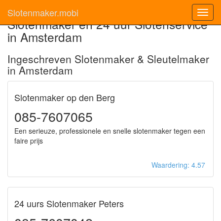
Slotenmaker.mobi
Toggl
Slotenmaker en 24 uur Slotenservice
navig
in Amsterdam
Ingeschreven Slotenmaker & Sleutelmaker
in Amsterdam
Slotenmaker op den Berg
085-7607065
Een serieuze, professionele en snelle slotenmaker tegen een
faire prijs
Waardering: 4.57
24 uurs Slotenmaker Peters