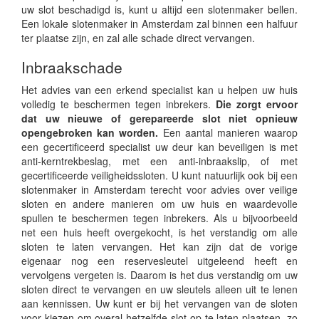
uw slot beschadigd is, kunt u altijd een slotenmaker bellen.
Een lokale slotenmaker in Amsterdam zal binnen een halfuur
ter plaatse zijn, en zal alle schade direct vervangen.
Inbraakschade
Het advies van een erkend specialist kan u helpen uw huis
volledig te beschermen tegen inbrekers.
Die zorgt ervoor
dat uw nieuwe of gerepareerde slot niet opnieuw
opengebroken kan worden.
Een aantal manieren waarop
een gecertificeerd specialist uw deur kan beveiligen is met
anti-kerntrekbeslag, met een anti-inbraakslip, of met
gecertificeerde veiligheidssloten. U kunt natuurlijk ook bij een
slotenmaker in Amsterdam terecht voor advies over veilige
sloten en andere manieren om uw huis en waardevolle
spullen te beschermen tegen inbrekers. Als u bijvoorbeeld
net een huis heeft overgekocht, is het verstandig om alle
sloten te laten vervangen. Het kan zijn dat de vorige
eigenaar nog een reservesleutel uitgeleend heeft en
vervolgens vergeten is. Daarom is het dus verstandig om uw
sloten direct te vervangen en uw sleutels alleen uit te lenen
aan kennissen. Uw kunt er bij het vervangen van de sloten
voor kiezen om overal hetzelfde slot op te laten plaatsen, zo