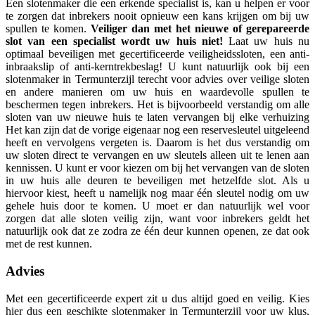
Een slotenmaker die een erkende specialist is, kan u helpen er voor
te zorgen dat inbrekers nooit opnieuw een kans krijgen om bij uw
spullen te komen.
Veiliger dan met het nieuwe of gerepareerde
slot van een specialist wordt uw huis niet!
Laat uw huis nu
optimaal beveiligen met gecertificeerde veiligheidssloten, een anti-
inbraakslip of anti-kerntrekbeslag! U kunt natuurlijk ook bij een
slotenmaker in Termunterzijl terecht voor advies over veilige sloten
en andere manieren om uw huis en waardevolle spullen te
beschermen tegen inbrekers. Het is bijvoorbeeld verstandig om alle
sloten van uw nieuwe huis te laten vervangen bij elke verhuizing
Het kan zijn dat de vorige eigenaar nog een reservesleutel uitgeleend
heeft en vervolgens vergeten is. Daarom is het dus verstandig om
uw sloten direct te vervangen en uw sleutels alleen uit te lenen aan
kennissen. U kunt er voor kiezen om bij het vervangen van de sloten
in uw huis alle deuren te beveiligen met hetzelfde slot. Als u
hiervoor kiest, heeft u namelijk nog maar één sleutel nodig om uw
gehele huis door te komen. U moet er dan natuurlijk wel voor
zorgen dat alle sloten veilig zijn, want voor inbrekers geldt het
natuurlijk ook dat ze zodra ze één deur kunnen openen, ze dat ook
met de rest kunnen.
Advies
Met een gecertificeerde expert zit u dus altijd goed en veilig. Kies
hier dus een geschikte slotenmaker in Termunterzijl voor uw klus,