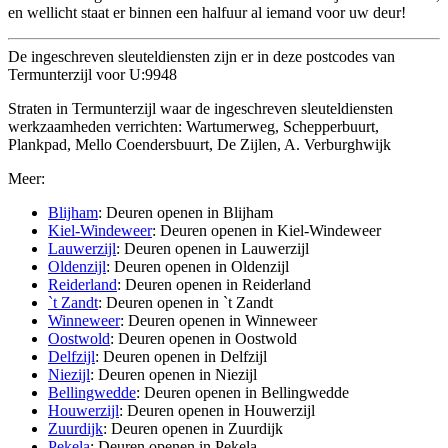
en wellicht staat er binnen een halfuur al iemand voor uw deur!
De ingeschreven sleuteldiensten zijn er in deze postcodes van
Termunterzijl voor U:9948
Straten in Termunterzijl waar de ingeschreven sleuteldiensten
werkzaamheden verrichten: Wartumerweg, Schepperbuurt,
Plankpad, Mello Coendersbuurt, De Zijlen, A. Verburghwijk
Meer:
Blijham
: Deuren openen in Blijham
Kiel-Windeweer
: Deuren openen in Kiel-Windeweer
Lauwerzijl
: Deuren openen in Lauwerzijl
Oldenzijl
: Deuren openen in Oldenzijl
Reiderland
: Deuren openen in Reiderland
`t Zandt
: Deuren openen in `t Zandt
Winneweer
: Deuren openen in Winneweer
Oostwold
: Deuren openen in Oostwold
Delfzijl
: Deuren openen in Delfzijl
Niezijl
: Deuren openen in Niezijl
Bellingwedde
: Deuren openen in Bellingwedde
Houwerzijl
: Deuren openen in Houwerzijl
Zuurdijk
: Deuren openen in Zuurdijk
Pekela
: Deuren openen in Pekela