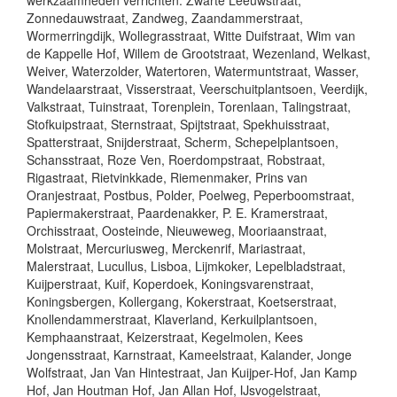
werkzaamheden verrichten: Zwarte Leeuwstraat,
Zonnedauwstraat, Zandweg, Zaandammerstraat,
Wormerringdijk, Wollegrasstraat, Witte Duifstraat, Wim van
de Kappelle Hof, Willem de Grootstraat, Wezenland, Welkast,
Weiver, Waterzolder, Watertoren, Watermuntstraat, Wasser,
Wandelaarstraat, Visserstraat, Veerschuitplantsoen, Veerdijk,
Valkstraat, Tuinstraat, Torenplein, Torenlaan, Talingstraat,
Stofkuipstraat, Sternstraat, Spijtstraat, Spekhuisstraat,
Spatterstraat, Snijderstraat, Scherm, Schepelplantsoen,
Schansstraat, Roze Ven, Roerdompstraat, Robstraat,
Rigastraat, Rietvinkkade, Riemenmaker, Prins van
Oranjestraat, Postbus, Polder, Poelweg, Peperboomstraat,
Papiermakerstraat, Paardenakker, P. E. Kramerstraat,
Orchisstraat, Oosteinde, Nieuweweg, Mooriaanstraat,
Molstraat, Mercuriusweg, Merckenrif, Mariastraat,
Malerstraat, Lucullus, Lisboa, Lijmkoker, Lepelbladstraat,
Kuijperstraat, Kuif, Koperdoek, Koningsvarenstraat,
Koningsbergen, Kollergang, Kokerstraat, Koetserstraat,
Knollendammerstraat, Klaverland, Kerkuilplantsoen,
Kemphaanstraat, Keizerstraat, Kegelmolen, Kees
Jongensstraat, Karnstraat, Kameelstraat, Kalander, Jonge
Wolfstraat, Jan Van Hintestraat, Jan Kuijper-Hof, Jan Kamp
Hof, Jan Houtman Hof, Jan Allan Hof, IJsvogelstraat,