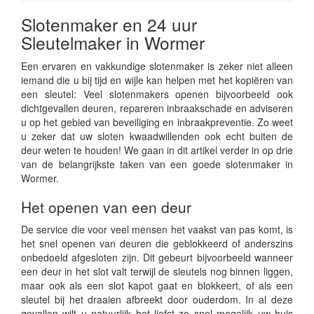
Slotenmaker en 24 uur
Sleutelmaker in Wormer
Een ervaren en vakkundige slotenmaker is zeker niet alleen
iemand die u bij tijd en wijle kan helpen met het kopiëren van
een sleutel: Veel slotenmakers openen bijvoorbeeld ook
dichtgevallen deuren, repareren inbraakschade en adviseren
u op het gebied van beveiliging en inbraakpreventie. Zo weet
u zeker dat uw sloten kwaadwillenden ook echt buiten de
deur weten te houden! We gaan in dit artikel verder in op drie
van de belangrijkste taken van een goede slotenmaker in
Wormer.
Het openen van een deur
De service die voor veel mensen het vaakst van pas komt, is
het snel openen van deuren die geblokkeerd of anderszins
onbedoeld afgesloten zijn. Dit gebeurt bijvoorbeeld wanneer
een deur in het slot valt terwijl de sleutels nog binnen liggen,
maar ook als een slot kapot gaat en blokkeert, of als een
sleutel bij het draaien afbreekt door ouderdom. In al deze
gevallen wilt u natuurlijk het liefst zo snel mogelijk uw huis