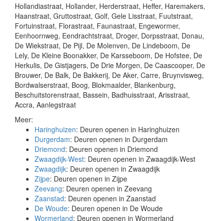
Hollandiastraat, Hollander, Herderstraat, Heffer, Haremakers,
Haanstraat, Gruttostraat, Golf, Gele Lisstraat, Fuutstraat,
Fortuinstraat, Florastraat, Faunastraat, Engewormer,
Eenhoornweg, Eendrachtstraat, Droger, Dorpsstraat, Donau,
De Wiekstraat, De Pijl, De Molenven, De Lindeboom, De
Lely, De Kleine Boonakker, De Karsseboom, De Hofstee, De
Herkulis, De Gistjagers, De Drie Morgen, De Caascooper, De
Brouwer, De Balk, De Bakkerij, De Aker, Carre, Bruynvisweg,
Bordwalserstraat, Boog, Blokmaalder, Blankenburg,
Beschuitstorenstraat, Bassein, Badhuisstraat, Arisstraat,
Accra, Aanlegstraat
Meer:
Haringhuizen
: Deuren openen in Haringhuizen
Durgerdam
: Deuren openen in Durgerdam
Driemond
: Deuren openen in Driemond
Zwaagdijk-West
: Deuren openen in Zwaagdijk-West
Zwaagdijk
: Deuren openen in Zwaagdijk
Zijpe
: Deuren openen in Zijpe
Zeevang
: Deuren openen in Zeevang
Zaanstad
: Deuren openen in Zaanstad
De Woude
: Deuren openen in De Woude
Wormerland
: Deuren openen in Wormerland