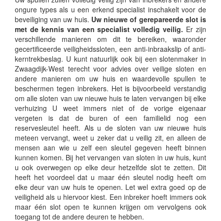
ongure types als u een erkend specialist inschakelt voor de
beveiliging van uw huis.
Uw nieuwe of gerepareerde slot is
met de kennis van een specialist volledig veilig.
Er zijn
verschillende manieren om dit te bereiken, waaronder
gecertificeerde veiligheidssloten, een anti-inbraakslip of anti-
kerntrekbeslag. U kunt natuurlijk ook bij een slotenmaker in
Zwaagdijk-West terecht voor advies over veilige sloten en
andere manieren om uw huis en waardevolle spullen te
beschermen tegen inbrekers. Het is bijvoorbeeld verstandig
om alle sloten van uw nieuwe huis te laten vervangen bij elke
verhuizing U weet immers niet of de vorige eigenaar
vergeten is dat de buren of een familielid nog een
reservesleutel heeft. Als u de sloten van uw nieuwe huis
meteen vervangt, weet u zeker dat u veilig zit, en alleen de
mensen aan wie u zelf een sleutel gegeven heeft binnen
kunnen komen. Bij het vervangen van sloten in uw huis, kunt
u ook overwegen op elke deur hetzelfde slot te zetten. Dit
heeft het voordeel dat u maar één sleutel nodig heeft om
elke deur van uw huis te openen. Let wel extra goed op de
veiligheid als u hiervoor kiest. Een inbreker hoeft immers ook
maar één slot open te kunnen krijgen om vervolgens ook
toegang tot de andere deuren te hebben.