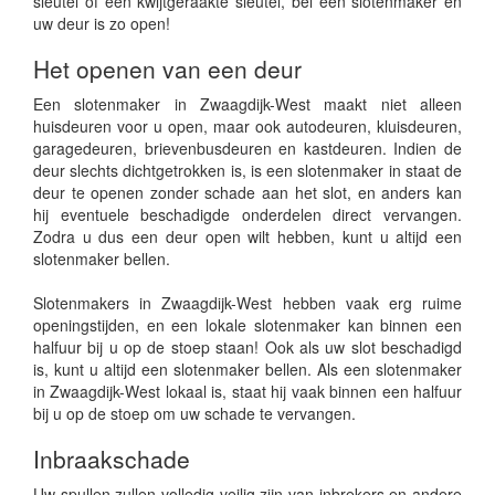
sleutel of een kwijtgeraakte sleutel, bel een slotenmaker en
uw deur is zo open!
Het openen van een deur
Een slotenmaker in Zwaagdijk-West maakt niet alleen
huisdeuren voor u open, maar ook autodeuren, kluisdeuren,
garagedeuren, brievenbusdeuren en kastdeuren. Indien de
deur slechts dichtgetrokken is, is een slotenmaker in staat de
deur te openen zonder schade aan het slot, en anders kan
hij eventuele beschadigde onderdelen direct vervangen.
Zodra u dus een deur open wilt hebben, kunt u altijd een
slotenmaker bellen.
Slotenmakers in Zwaagdijk-West hebben vaak erg ruime
openingstijden, en een lokale slotenmaker kan binnen een
halfuur bij u op de stoep staan! Ook als uw slot beschadigd
is, kunt u altijd een slotenmaker bellen. Als een slotenmaker
in Zwaagdijk-West lokaal is, staat hij vaak binnen een halfuur
bij u op de stoep om uw schade te vervangen.
Inbraakschade
Uw spullen zullen volledig veilig zijn van inbrekers en andere