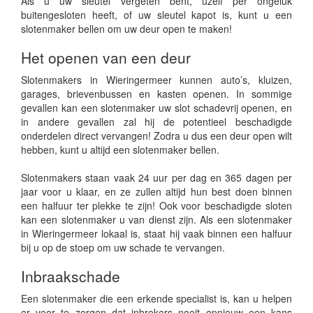
Als u uw sleutel vergeten bent, uzelf per ongeluk
buitengesloten heeft, of uw sleutel kapot is, kunt u een
slotenmaker bellen om uw deur open te maken!
Het openen van een deur
Slotenmakers in Wieringermeer kunnen auto’s, kluizen,
garages, brievenbussen en kasten openen. In sommige
gevallen kan een slotenmaker uw slot schadevrij openen, en
in andere gevallen zal hij de potentieel beschadigde
onderdelen direct vervangen! Zodra u dus een deur open wilt
hebben, kunt u altijd een slotenmaker bellen.
Slotenmakers staan vaak 24 uur per dag en 365 dagen per
jaar voor u klaar, en ze zullen altijd hun best doen binnen
een halfuur ter plekke te zijn! Ook voor beschadigde sloten
kan een slotenmaker u van dienst zijn. Als een slotenmaker
in Wieringermeer lokaal is, staat hij vaak binnen een halfuur
bij u op de stoep om uw schade te vervangen.
Inbraakschade
Een slotenmaker die een erkende specialist is, kan u helpen
er voor te zorgen dat inbrekers nooit opnieuw een kans