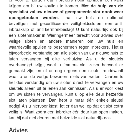
krijgen om bij uw spullen te komen.
Met de hulp van de
specialist zal uw nieuwe of gerepareerde slot nooit weer
opengebroken worden.
Laat uw huis nu optimaal
beveiligen met gecertificeerde veiligheidssloten, een anti-
inbraakslip of anti-kerntrekbeslag! U kunt natuurlijk ook bij
een slotenmaker in Wieringermeer terecht voor advies over
veilige sloten en andere manieren om uw huis en
waardevolle spullen te beschermen tegen inbrekers. Het is
bijvoorbeeld verstandig om alle sloten van uw nieuwe huis te
laten vervangen bij elke verhuizing Als u de sleutels
overhandigd krijgt, weet u immers niet zeker hoeveel er
gemaakt zijn, en of er nog ergens een sleutel ronddwaalt
waar u en de vorige bewoners niets van weten. Daarom is
het dus verstandig om uw sloten direct te vervangen en uw
sleutels alleen uit te lenen aan kennissen. Als u er voor kiest
om uw sloten te vervangen, kunt u op elke deur hetzelfde
slot laten plaatsen. Dan hebt u maar één enkele sleutel
nodig! Als u hiervoor kiest, let er dan wel op dat dit slot extra
veilig is. Want zodra een inbreker één deur kan open maken,
kan hij dat met deuren met hetzelfde slot natuurlijk ook.
Advies