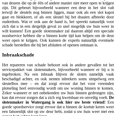
van deuren die op de één of andere manier niet meer open te krijgen
zijn. Dit gebeurt bijvoorbeeld wanneer een deur in het slot valt
terwijl de sleutels nog binnen liggen, maar ook als een slot kapot
gaat en blokkeert, of als een sleutel bij het draaien afbreekt door
ouderdom. Wat er ook aan de hand is, het spreekt natuurlijk voor
zich dat u in een dergelijk geval zo snel mogelijk uw huis weer in
wilt kunnen! Een goede slotenmaker zal daarom altijd een speciale
noodservice hebben die u binnen korte tijd kan helpen om de deur
weer open te krijgen. Ook kunnen de experts natuurlijk eventuele
schade herstellen die bij het afsluiten of openen ontstaan is.
Inbraakschade
Het repareren van schade behoort ook in andere gevallen tot het
servicepakket van slotenmakers, bijvoorbeeld wanneer er bij u is
ingebroken. Na een inbraak blijven de sloten namelijk vaak
beschadigd achter, en ook nemen inbrekers soms simpelweg een
sleutelbos mee – en dat zorgt ervoor dat het voor vreemden
plotseling heel eenvoudig wordt om uw woning binnen te komen.
Zeker wanneer er net onbekenden uw huis binnen gedrongen zijn,
kan dat ervoor zorgen dat u zich erg kwetsbaar en onveilig voelt.
De
slotenmaker in Watergang is ook hier uw beste vriend!
Een
goede spoedservice zorgt ervoor dat u binnen de kortste keren weer
een fatsoenlijk slot op uw deur hebt, zodat u uw huis weer met een