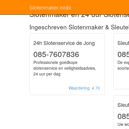
Slotenmaker.mobi
Slotenmaker en 24 uur Slotense
Ingeschreven Slotenmaker & Sleutel
24h Slotenservice de Jong
Sleu
085-7607836
08
Professionele goedkope
De exp
slotenservice en veiligheidsadvies,
soorte
24 uur per dag
Waardering: 4.70
Sleu
08
Uw wor