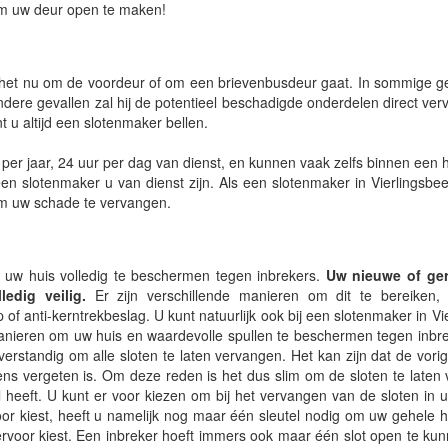
 om uw deur open te maken!
of het nu om de voordeur of om een brievenbusdeur gaat. In sommige g
dere gevallen zal hij de potentieel beschadigde onderdelen direct ver
t u altijd een slotenmaker bellen.
per jaar, 24 uur per dag van dienst, en kunnen vaak zelfs binnen een ha
en slotenmaker u van dienst zijn. Als een slotenmaker in Vierlingsbeek
 om uw schade te vervangen.
 uw huis volledig te beschermen tegen inbrekers.
Uw nieuwe of ger
edig veilig.
Er zijn verschillende manieren om dit te bereiken,
ip of anti-kerntrekbeslag. U kunt natuurlijk ook bij een slotenmaker in V
manieren om uw huis en waardevolle spullen te beschermen tegen inbre
 verstandig om alle sloten te laten vervangen. Het kan zijn dat de vori
ens vergeten is. Om deze reden is het dus slim om de sloten te laten
l heeft. U kunt er voor kiezen om bij het vervangen van de sloten in u
voor kiest, heeft u namelijk nog maar één sleutel nodig om uw gehele h
ervoor kiest. Een inbreker hoeft immers ook maar één slot open te kun