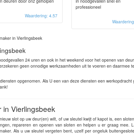
en deuren door onz geholpen
in noodgevallen snel en
professioneel
Waardering: 4.57
Waarderin
maker in Vierlingsbeek
lingsbeek
n noodgevallen 24 uren en ook in het weekend voor het openen van deu
 verzekeren geen onnodige werkzaamheden uit te voeren en daarmee te
ldiensten opgenomen. Als U een van deze diensten een werkopdracht g
dank!
 in Vierlingsbeek
ieuw slot op uw deur(en) wilt, of uw sleutel kwijt of kapot is, een slot
angen, repareren en openen van sloten en helpen u er graag mee. L
aker. Als u uw sleutel vergeten bent, uzelf per ongeluk buitengeslote