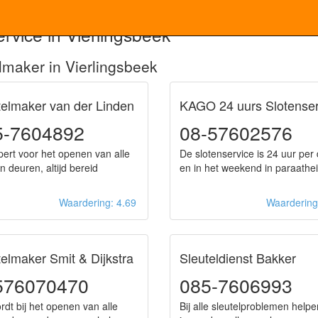
rvice in Vierlingsbeek
maker in Vierlingsbeek
telmaker van der Linden
KAGO 24 uurs Slotenser
5-7604892
08-57602576
ert voor het openen van alle
De slotenservice is 24 uur per
n deuren, altijd bereid
en in het weekend in paraathe
Waardering: 4.69
Waarderin
telmaker Smit & Dijkstra
Sleuteldienst Bakker
576070470
085-7606993
dt bij het openen van alle
Bij alle sleutelproblemen helpe