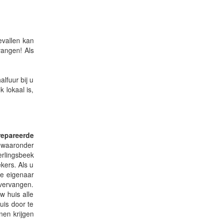
evallen kan
vangen! Als
lfuur bij u
 lokaal is,
epareerde
 waaronder
ierlingsbeek
kers. Als u
ge eigenaar
 vervangen.
w huis alle
uis door te
nen krijgen