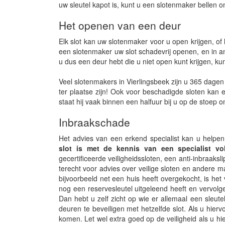
uw sleutel kapot is, kunt u een slotenmaker bellen
Het openen van een deur
Elk slot kan uw slotenmaker voor u open krijgen, 
een slotenmaker uw slot schadevrij openen, en in an
u dus een deur hebt die u niet open kunt krijgen, kun
Veel slotenmakers in Vierlingsbeek zijn u 365 dagen 
ter plaatse zijn! Ook voor beschadigde sloten kan e
staat hij vaak binnen een halfuur bij u op de stoep
Inbraakschade
Het advies van een erkend specialist kan u helpen
slot is met de kennis van een specialist voll
gecertificeerde veiligheidssloten, een anti-inbraaksl
terecht voor advies over veilige sloten en andere 
bijvoorbeeld net een huis heeft overgekocht, is het
nog een reservesleutel uitgeleend heeft en vervolg
Dan hebt u zelf zicht op wie er allemaal een sleute
deuren te beveiligen met hetzelfde slot. Als u hier
komen. Let wel extra goed op de veiligheid als u hi