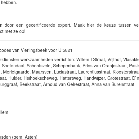
e hebben.
ren door een gecertificeerde expert. Maak hier de keuze tussen ve
ct met ze op!
stcodes van Vierlingsbeek voor U:5821
ldiensten werkzaamheden verrichten: Willem I Straat, Vrijthof, Vlasakk
t, Soetendaal, Schootsveld, Schepenbank, Prins van Oranjestraat, Past
erletgaarde, Maarsven, Luciastraat, Laurentiusstraat, Kloosterstraa
aat, Hulder, Heihoekscheweg, Hattertweg, Handwijzer, Grotestraat, D`n
urggraaf, Beekstraat, Arnoud van Gelrestraat, Anna van Burenstraat
llem
usden (gem. Asten)