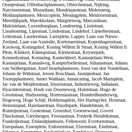
Oranjestraat, Offenbachplantsoen, Obrechtstraat, Nijlring,
Narcissenstraat, Mozartlaan, Mondriaanstraat, Molensteeg,
Moldauplantsoen, Mexicoplein, Mesdagplein, Meidoornstraat,
Meerdijkpark, Marokkolaan, Margrietweg, Marconilaan,
Maleisielaan, Luxemburglaan, Londenring, Lisztstraat,
Lissabonring, Lipsstraat, Lindestraat, Lindehof, Lijsterbesstraat,
Leliestraat, Laurierstraat, Larixplein, Lapper, Laan van Nieuw-
Zeeland, Laan van Australie, Kortenaerstraat, Kopenhagenstraat,
Kooiweg, Koningshof, Koning Willem Iii Straat, Koning Willem Ii
Plein, Klinkert, Klimopstraat, Kleinestraat, Keyserpark,
Kennedystraat, Keniaring, Kasteeldreef, Kastanjelaan-West,
Kastanjelaan, Kanaalweg, Kamperfoeliestraat, Julianastraat, Juliana
van Stolbergstraat, Jozef Israelsplantsoen, Joost van den Vondellaan,
Johann de Wittstraat, Jeroen Boschlaan, Jasmijnstraat, Jan
Tooropplantsoen, James Wattlaan, Jamaicaring, Jacob Marisplein,
Jac van de Meijdenstraat, Irissenstraat, Industrieweg, Indialaan,
Hyacintenstraat, Huub van Doorneweg, Hulststraat, Hugo de
Grootstraat, Hudsonring, Hortensiastraat, Honderdbunderweg,
Hogeweg, Hoge Schijf, Hobbemaplein, Het Haringvliet, Heistraat,
Heinsiuspad, Hazelaarstraat, Haydnpark, Handelstraat, H.
Romeijnstraat, Grotestraat, Groenhof, Groenewoud, Govert
Flinckstraat, Giersbergen, Freesiastraat, Frederik Hendrikstraat,
Frankrijkstraat, Finlandplantsoen, Fellenoord, Evertsenstraat,
Europalaan, Essenplein, Esdoornstraat, Elzenstraat, Eindstraat,
Eikstraat, Egyptering, Egelantierlaan, Eendekooi, Duinweg,