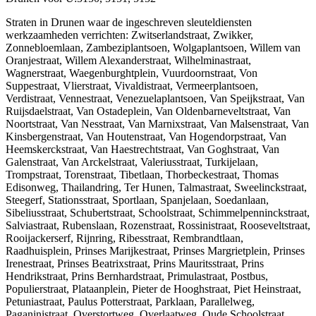
Straten in Drunen waar de ingeschreven sleuteldiensten
werkzaamheden verrichten: Zwitserlandstraat, Zwikker,
Zonnebloemlaan, Zambeziplantsoen, Wolgaplantsoen, Willem van
Oranjestraat, Willem Alexanderstraat, Wilhelminastraat,
Wagnerstraat, Waegenburghtplein, Vuurdoornstraat, Von
Suppestraat, Vlierstraat, Vivaldistraat, Vermeerplantsoen,
Verdistraat, Vennestraat, Venezuelaplantsoen, Van Speijkstraat, Van
Ruijsdaelstraat, Van Ostadeplein, Van Oldenbarneveltstraat, Van
Noortstraat, Van Nesstraat, Van Marnixstraat, Van Malsenstraat, Van
Kinsbergenstraat, Van Houtenstraat, Van Hogendorpstraat, Van
Heemskerckstraat, Van Haestrechtstraat, Van Goghstraat, Van
Galenstraat, Van Arckelstraat, Valeriusstraat, Turkijelaan,
Trompstraat, Torenstraat, Tibetlaan, Thorbeckestraat, Thomas
Edisonweg, Thailandring, Ter Hunen, Talmastraat, Sweelinckstraat,
Steegerf, Stationsstraat, Sportlaan, Spanjelaan, Soedanlaan,
Sibeliusstraat, Schubertstraat, Schoolstraat, Schimmelpenninckstraat,
Salviastraat, Rubenslaan, Rozenstraat, Rossinistraat, Rooseveltstraat,
Rooijackerserf, Rijnring, Ribesstraat, Rembrandtlaan,
Raadhuisplein, Prinses Marijkestraat, Prinses Margrietplein, Prinses
Irenestraat, Prinses Beatrixstraat, Prins Mauritsstraat, Prins
Hendrikstraat, Prins Bernhardstraat, Primulastraat, Postbus,
Populierstraat, Plataanplein, Pieter de Hooghstraat, Piet Heinstraat,
Petuniastraat, Paulus Potterstraat, Parklaan, Parallelweg,
Paganinistraat, Overstortweg, Overlaatweg, Oude Schoolstraat,