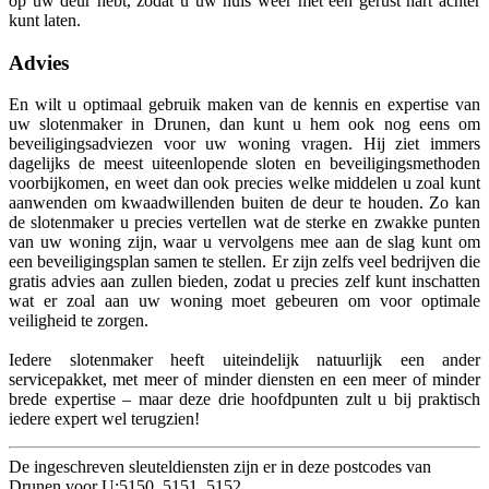
op uw deur hebt, zodat u uw huis weer met een gerust hart achter
kunt laten.
Advies
En wilt u optimaal gebruik maken van de kennis en expertise van
uw slotenmaker in Drunen, dan kunt u hem ook nog eens om
beveiligingsadviezen voor uw woning vragen. Hij ziet immers
dagelijks de meest uiteenlopende sloten en beveiligingsmethoden
voorbijkomen, en weet dan ook precies welke middelen u zoal kunt
aanwenden om kwaadwillenden buiten de deur te houden. Zo kan
de slotenmaker u precies vertellen wat de sterke en zwakke punten
van uw woning zijn, waar u vervolgens mee aan de slag kunt om
een beveiligingsplan samen te stellen. Er zijn zelfs veel bedrijven die
gratis advies aan zullen bieden, zodat u precies zelf kunt inschatten
wat er zoal aan uw woning moet gebeuren om voor optimale
veiligheid te zorgen.
Iedere slotenmaker heeft uiteindelijk natuurlijk een ander
servicepakket, met meer of minder diensten en een meer of minder
brede expertise – maar deze drie hoofdpunten zult u bij praktisch
iedere expert wel terugzien!
De ingeschreven sleuteldiensten zijn er in deze postcodes van
Drunen voor U:5150, 5151, 5152