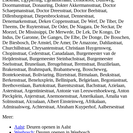
Doormanstraat, Donauring, Dokter Akkermansstraat, Doctor
Schaepmanstraat, Doctor Dreesstraat, Doctor Beelstraat,
Dillenburgstraat, Diepenbrockstraat, Dennestraat,
Denemarkenstraat, Deken Coppensstraat, De Werf, De Tiber, De
Theems, De Ruyterstraat, De Oder, De Niagara, De Neckar, De
Moezel, De Mississippi, De Merwede, De Lek, De Kongo, De
Indus, De Garonne, De Ganges, De Elbe, De Donge, De Bosschen,
De Biesbosch, De Amstel, De Amer, De Amazone, Dahliastraat,
Churchillstraat, Chrysantenstraat, Christiaan Huygensweg,
Chopinstraat, Cederstraat, Canadalaan, Burgemeester van de
Heijdenstraat, Burgemeester Steinbachstraat, Burgemeester
Snelsstraat, Bruneilaan, Breugelstraat, Bremstraat, Brazilielaan,
Brakenstraat, Brahmspark, Brabantseweg, Bosscheweg,
Bontekoestraat, Boliviaring, Bizetstraat, Birmalaan, Beukstraat,
Berkenstraat, Beneluxplein, Bellinipark, Belgielaan, Begoniastraat,
Beethovenlaan, Bartokstraat, Barentszstraat, Bachstraat, Azielaan,
Asterstraat, Argentiniestraat, Antonie van Leeuwenhoekweg, Anton
Pieckplein, Anjerstraat, Anemonenstraat, Amerikalaan, Amalia van
Solmsstraat, Alcoalaan, Albert Einsteinweg, Afrikalaan,
Admiraalsweg, Achterstraat, Abraham Kuyperhof, Aalbersestraat
Meer:
Aalst
: Deuren openen in Aalst
Weebosch
: Deuren openen in Weebosch