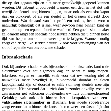
die op slot gegaan zijn en niet meer gemakkelijk geopend kunnen
worden. Dit gebeurt bijvoorbeeld wanneer een deur in het slot valt
terwijl de sleutels nog binnen liggen, maar ook als een slot kapot
gaat en blokkeert, of als een sleutel bij het draaien afbreekt door
ouderdom. Wat de aard van het probleem ook is, het is voor u
natuurlijk belangrijk dat u snel weer gewoon naar binnen kunt en
geen uren op een reparatie hoeft te wachten! Een goede slotenmaker
zal daarom altijd een speciale noodservice hebben die u binnen korte
tijd kan helpen om de deur weer open te krijgen. Wanneer nodig
zorgt een dergelijke service natuurlijk ook voor vervanging van het
slot of reparatie van onvoorziene schade.
Inbraakschade
Ook bij andere schade, zoals bijvoorbeeld inbraakschade, kunt u de
slotenmaker over het algemeen dag en nacht te hulp roepen.
Inbrekers zorgen er namelijk vaak voor dat uw woning niet of
nauwelijks meer beveiligd is, bijvoorbeeld doordat er sloten
kapotgemaakt zijn of doordat er zelfs stomweg sleutels mee zijn
genomen. Niet vreemd dat u zich dan bijzonder onveilig voelt: er
zijn immers net volkomen onbekenden uw huis binnengedrongen!
Gelukkig valt ook dit binnen het takenpakket van een
vakkundige slotenmaker in Drunen.
Een goede spoedservice
zorgt ervoor dat u binnen de kortste keren weer een fatsoenlijk slot