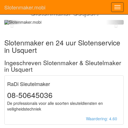
Slotenmaker.mobi
Toggl
Slotenmaker Usquert
navig
Slotenmaker en 24 uur Slotenservice
in Usquert
Ingeschreven Slotenmaker & Sleutelmaker
in Usquert
RaDi Sleutelmaker
08-50645036
De professionals voor alle soorten sleuteldiensten en
veiligheidstechniek
Waardering: 4.60