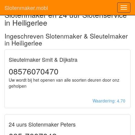
Slotenmaker.mobi
Toggl
Slotenmaker en 24 uur Slotenservice
navig
in Heiligerlee
Ingeschreven Slotenmaker & Sleutelmaker
in Heiligerlee
Sleutelmaker Smit & Dijkstra
08576070470
Uw wordt bij het openen van alle soorten deuren door onz
geholpen
Waardering: 4.70
24 uurs Slotenmaker Peters