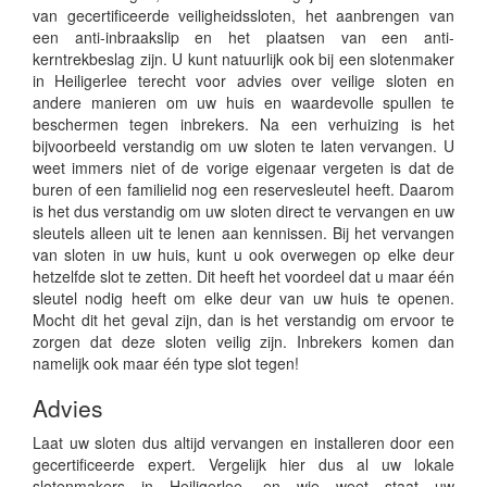
van gecertificeerde veiligheidssloten, het aanbrengen van
een anti-inbraakslip en het plaatsen van een anti-
kerntrekbeslag zijn. U kunt natuurlijk ook bij een slotenmaker
in Heiligerlee terecht voor advies over veilige sloten en
andere manieren om uw huis en waardevolle spullen te
beschermen tegen inbrekers. Na een verhuizing is het
bijvoorbeeld verstandig om uw sloten te laten vervangen. U
weet immers niet of de vorige eigenaar vergeten is dat de
buren of een familielid nog een reservesleutel heeft. Daarom
is het dus verstandig om uw sloten direct te vervangen en uw
sleutels alleen uit te lenen aan kennissen. Bij het vervangen
van sloten in uw huis, kunt u ook overwegen op elke deur
hetzelfde slot te zetten. Dit heeft het voordeel dat u maar één
sleutel nodig heeft om elke deur van uw huis te openen.
Mocht dit het geval zijn, dan is het verstandig om ervoor te
zorgen dat deze sloten veilig zijn. Inbrekers komen dan
namelijk ook maar één type slot tegen!
Advies
Laat uw sloten dus altijd vervangen en installeren door een
gecertificeerde expert. Vergelijk hier dus al uw lokale
slotenmakers in Heiligerlee, en wie weet staat uw