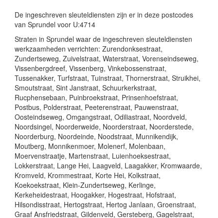
De ingeschreven sleuteldiensten zijn er in deze postcodes
van Sprundel voor U:4714
Straten in Sprundel waar de ingeschreven sleuteldiensten
werkzaamheden verrichten: Zurendonksestraat,
Zundertseweg, Zuivelstraat, Waterstraat, Vorenseindseweg,
Vissenbergdreef, Vissenberg, Vinkebossenstraat,
Tussenakker, Turfstraat, Tuinstraat, Thornerstraat, Struikhei,
Smoutstraat, Sint Janstraat, Schuurkerkstraat,
Rucphensebaan, Puinbroekstraat, Prinsenhoefstraat,
Postbus, Polderstraat, Peeterenstraat, Pauwenstraat,
Oosteindseweg, Omgangstraat, Odiliastraat, Noordveld,
Noordsingel, Noorderweide, Noorderstraat, Noorderstede,
Noorderburg, Noordeinde, Noodstraat, Munnikendijk,
Moutberg, Monnikenmoer, Molenerf, Molenbaan,
Moervenstraatje, Martenstraat, Luienhoeksestraat,
Lokkerstraat, Lange Hei, Laagveld, Laagakker, Kromwaarde,
Kromveld, Krommestraat, Korte Hei, Kolkstraat,
Koekoekstraat, Klein-Zundertseweg, Kerlinge,
Kerkeheidestraat, Hoogakker, Hogestraat, Hofstraat,
Hilsondisstraat, Hertogstraat, Hertog Janlaan, Groenstraat,
Graaf Ansfriedstraat, Gildenveld, Gersteberg, Gagelstraat,