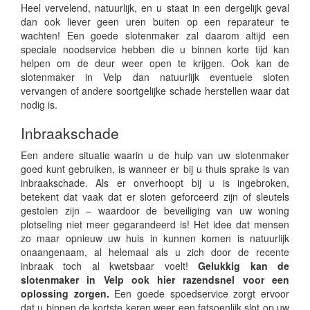
Heel vervelend, natuurlijk, en u staat in een dergelijk geval
dan ook liever geen uren buiten op een reparateur te
wachten! Een goede slotenmaker zal daarom altijd een
speciale noodservice hebben die u binnen korte tijd kan
helpen om de deur weer open te krijgen. Ook kan de
slotenmaker in Velp dan natuurlijk eventuele sloten
vervangen of andere soortgelijke schade herstellen waar dat
nodig is.
Inbraakschade
Een andere situatie waarin u de hulp van uw slotenmaker
goed kunt gebruiken, is wanneer er bij u thuis sprake is van
inbraakschade. Als er onverhoopt bij u is ingebroken,
betekent dat vaak dat er sloten geforceerd zijn of sleutels
gestolen zijn – waardoor de beveiliging van uw woning
plotseling niet meer gegarandeerd is! Het idee dat mensen
zo maar opnieuw uw huis in kunnen komen is natuurlijk
onaangenaam, al helemaal als u zich door de recente
inbraak toch al kwetsbaar voelt!
Gelukkig kan de
slotenmaker in Velp ook hier razendsnel voor een
oplossing zorgen.
Een goede spoedservice zorgt ervoor
dat u binnen de kortste keren weer een fatsoenlijk slot op uw