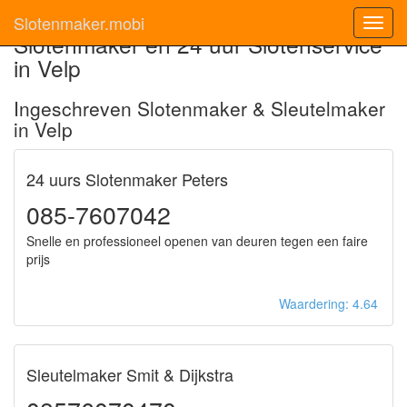
Slotenmaker.mobi
Toggl
Slotenmaker en 24 uur Slotenservice
navig
in Velp
Ingeschreven Slotenmaker & Sleutelmaker
in Velp
24 uurs Slotenmaker Peters
085-7607042
Snelle en professioneel openen van deuren tegen een faire
prijs
Waardering: 4.64
Sleutelmaker Smit & Dijkstra