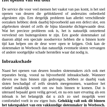
De service die voor veel mensen het vaakst van pas komt, is het snel
openen van deuren die geblokkeerd of anderszins onbedoeld
afgesloten zijn. Een dergelijk probleem kan allerlei verschillende
oorzaken hebben: denk daarbij bijvoorbeeld aan een defect slot, een
afgebroken sleutel of zelfs de bijna klassieke dichtgewaaide deur.
Wat het precieze probleem ook is, het is natuurlijk ontzettend
vervelend om buitengesloten te zijn. Een goede slotenmaker zal
daarom altijd een speciale noodservice hebben die u binnen korte
tijd kan helpen om de deur weer open te krijgen. Ook kan de
slotenmaker in Weebosch dan natuurlijk eventuele sloten vervangen
of andere soortgelijke schade herstellen waar dat nodig is.
Inbraakschade
Naast het openen van deuren houden slotenmakers zich ook met
reparaties bezig, vooral na bijvoorbeeld inbraakschade. Wanneer
dieven uw huis binnen zijn gedrongen, hebben ze daarbij vaak
sloten beschadigd of zelfs sleutels meegenomen, waardoor het
relatief makkelijk wordt om uw huis binnen te komen. Dat is
uiteraard bepaald geen veilig gevoel, en na een nare ervaring als een
inbraak is het belangrijk dat u zich zo snel mogelijk weer
comfortabel voelt in uw eigen huis.
Gelukkig valt ook dit binnen
het takenpakket van een vakkundige slotenmaker in Weebosch.