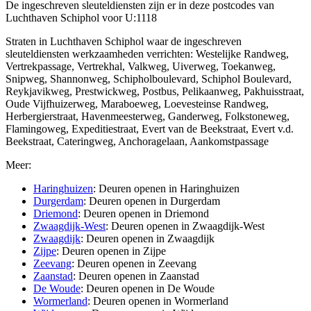
De ingeschreven sleuteldiensten zijn er in deze postcodes van
Luchthaven Schiphol voor U:1118
Straten in Luchthaven Schiphol waar de ingeschreven
sleuteldiensten werkzaamheden verrichten: Westelijke Randweg,
Vertrekpassage, Vertrekhal, Valkweg, Uiverweg, Toekanweg,
Snipweg, Shannonweg, Schipholboulevard, Schiphol Boulevard,
Reykjavikweg, Prestwickweg, Postbus, Pelikaanweg, Pakhuisstraat,
Oude Vijfhuizerweg, Maraboeweg, Loevesteinse Randweg,
Herbergierstraat, Havenmeesterweg, Ganderweg, Folkstoneweg,
Flamingoweg, Expeditiestraat, Evert van de Beekstraat, Evert v.d.
Beekstraat, Cateringweg, Anchoragelaan, Aankomstpassage
Meer:
Haringhuizen
: Deuren openen in Haringhuizen
Durgerdam
: Deuren openen in Durgerdam
Driemond
: Deuren openen in Driemond
Zwaagdijk-West
: Deuren openen in Zwaagdijk-West
Zwaagdijk
: Deuren openen in Zwaagdijk
Zijpe
: Deuren openen in Zijpe
Zeevang
: Deuren openen in Zeevang
Zaanstad
: Deuren openen in Zaanstad
De Woude
: Deuren openen in De Woude
Wormerland
: Deuren openen in Wormerland