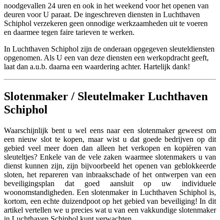
noodgevallen 24 uren en ook in het weekend voor het openen van
deuren voor U paraat. De ingeschreven diensten in Luchthaven
Schiphol verzekeren geen onnodige werkzaamheden uit te voeren
en daarmee tegen faire tarieven te werken.
In Luchthaven Schiphol zijn de onderaan opgegeven sleuteldiensten
opgenomen. Als U een van deze diensten een werkopdracht geeft,
laat dan a.u.b. daarna een waardering achter. Hartelijk dank!
Slotenmaker / Sleutelmaker Luchthaven
Schiphol
Waarschijnlijk bent u wel eens naar een slotenmaker geweest om
een nieuw slot te kopen, maar wist u dat goede bedrijven op dit
gebied veel meer doen dan alleen het verkopen en kopiëren van
sleuteltjes? Enkele van de vele zaken waarmee slotenmakers u van
dienst kunnen zijn, zijn bijvoorbeeld het openen van geblokkeerde
sloten, het repareren van inbraakschade of het ontwerpen van een
beveiligingsplan dat goed aansluit op uw individuele
woonomstandigheden. Een slotenmaker in Luchthaven Schiphol is,
kortom, een echte duizendpoot op het gebied van beveiliging! In dit
artikel vertellen we u precies wat u van een vakkundige slotenmaker
in Luchthaven Schiphol kunt verwachten.