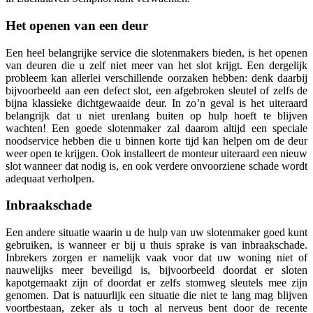
Het openen van een deur
Een heel belangrijke service die slotenmakers bieden, is het openen
van deuren die u zelf niet meer van het slot krijgt. Een dergelijk
probleem kan allerlei verschillende oorzaken hebben: denk daarbij
bijvoorbeeld aan een defect slot, een afgebroken sleutel of zelfs de
bijna klassieke dichtgewaaide deur. In zo’n geval is het uiteraard
belangrijk dat u niet urenlang buiten op hulp hoeft te blijven
wachten! Een goede slotenmaker zal daarom altijd een speciale
noodservice hebben die u binnen korte tijd kan helpen om de deur
weer open te krijgen. Ook installeert de monteur uiteraard een nieuw
slot wanneer dat nodig is, en ook verdere onvoorziene schade wordt
adequaat verholpen.
Inbraakschade
Een andere situatie waarin u de hulp van uw slotenmaker goed kunt
gebruiken, is wanneer er bij u thuis sprake is van inbraakschade.
Inbrekers zorgen er namelijk vaak voor dat uw woning niet of
nauwelijks meer beveiligd is, bijvoorbeeld doordat er sloten
kapotgemaakt zijn of doordat er zelfs stomweg sleutels mee zijn
genomen. Dat is natuurlijk een situatie die niet te lang mag blijven
voortbestaan, zeker als u toch al nerveus bent door de recente