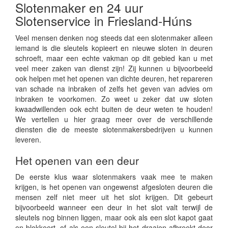
Slotenmaker en 24 uur
Slotenservice in Friesland-Húns
Veel mensen denken nog steeds dat een slotenmaker alleen
iemand is die sleutels kopieert en nieuwe sloten in deuren
schroeft, maar een echte vakman op dit gebied kan u met
veel meer zaken van dienst zijn! Zij kunnen u bijvoorbeeld
ook helpen met het openen van dichte deuren, het repareren
van schade na inbraken of zelfs het geven van advies om
inbraken te voorkomen. Zo weet u zeker dat uw sloten
kwaadwillenden ook echt buiten de deur weten te houden!
We vertellen u hier graag meer over de verschillende
diensten die de meeste slotenmakersbedrijven u kunnen
leveren.
Het openen van een deur
De eerste klus waar slotenmakers vaak mee te maken
krijgen, is het openen van ongewenst afgesloten deuren die
mensen zelf niet meer uit het slot krijgen. Dit gebeurt
bijvoorbeeld wanneer een deur in het slot valt terwijl de
sleutels nog binnen liggen, maar ook als een slot kapot gaat
en blokkeert, of als een sleutel bij het draaien afbreekt door