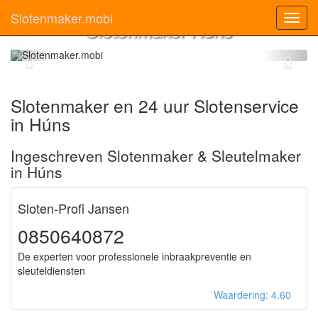
Slotenmaker.mobi
Toggl
Slotenmaker Húns
navig
Slotenmaker en 24 uur Slotenservice
in Húns
Ingeschreven Slotenmaker & Sleutelmaker
in Húns
Sloten-Profi Jansen
0850640872
De experten voor professionele inbraakpreventie en
sleuteldiensten
Waardering: 4.60