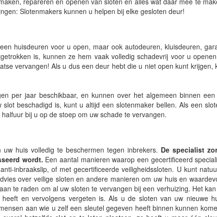
t maken, repareren en openen van sloten en alles wat daar mee te mak
ingen: Slotenmakers kunnen u helpen bij elke gesloten deur!
lleen huisdeuren voor u open, maar ook autodeuren, kluisdeuren, ga
getrokken is, kunnen ze hem vaak volledig schadevrij voor u openen,
aatse vervangen! Als u dus een deur hebt die u niet open kunt krijgen, k
en per jaar beschikbaar, en kunnen over het algemeen binnen een h
 slot beschadigd is, kunt u altijd een slotenmaker bellen. Als een slo
en halfuur bij u op de stoep om uw schade te vervangen.
n uw huis volledig te beschermen tegen inbrekers.
De specialist zo
sseerd wordt.
Een aantal manieren waarop een gecertificeerd special
ti-inbraakslip, of met gecertificeerde veiligheidssloten. U kunt natuurl
advies over veilige sloten en andere manieren om uw huis en waardevo
aan te raden om al uw sloten te vervangen bij een verhuizing. Het kan 
d heeft en vervolgens vergeten is. Als u de sloten van uw nieuwe 
 de mensen aan wie u zelf een sleutel gegeven heeft binnen kunnen kom