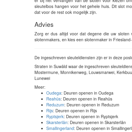
er bij het vervangen van de sloten voor kiezen om
sleutelbos hangen voor het gehele huis. Dit slot mo
dat voor de rest ook mogelijk zijn.
Advies
Zorg er dus altijd voor dat degene die uw sloten ve
slotenmakers, en kies een slotenmaker in Friesland
De ingeschreven sleuteldiensten zijn er in deze po
Straten in Suwâld waar de ingeschreven sleuteldi
Mostermune, Monnikenweg, Louwsmarwei, Kerkbuurt,
Lunewei
Meer:
Oudega
: Deuren openen in Oudega
Reahüs
: Deuren openen in Reahüs
Reduzum
: Deuren openen in Reduzum
Rijs
: Deuren openen in Rijs
Ryptsjerk
: Deuren openen in Ryptsjerk
Skarsterlân
: Deuren openen in Skarsterlân
Smallingerland
: Deuren openen in Smallinger