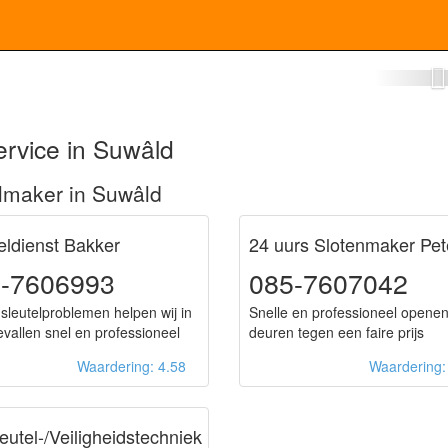
otenmaker Suwâld
ervice in Suwâld
lmaker in Suwâld
eldienst Bakker
24 uurs Slotenmaker Pet
-7606993
085-7607042
e sleutelproblemen helpen wij in
Snelle en professioneel opene
vallen snel en professioneel
deuren tegen een faire prijs
Waardering: 4.58
Waardering
eutel-/Veiligheidstechniek