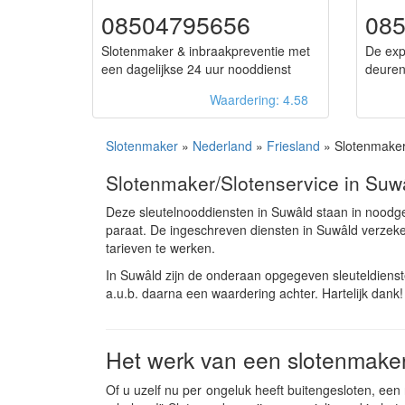
08504795656
085
Slotenmaker & inbraakpreventie met
De exp
een dagelijkse 24 uur nooddienst
deuren
Waardering: 4.58
Slotenmaker
»
Nederland
»
Friesland
» Slotenmaker
Slotenmaker/Slotenservice in Suw
Deze sleutelnooddiensten in Suwâld staan in noodg
paraat. De ingeschreven diensten in Suwâld verze
tarieven te werken.
In Suwâld zijn de onderaan opgegeven sleuteldiens
a.u.b. daarna een waardering achter. Hartelijk dank!
Het werk van een slotenmaker
Of u uzelf nu per ongeluk heeft buitengesloten, een n