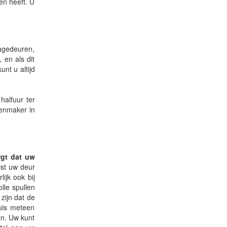
en heeft. U
ragedeuren,
 en als dit
unt u altijd
alfuur ter
tenmaker in
rgt dat uw
ist uw deur
ijk ook bij
lle spullen
zijn dat de
huis meteen
en. Uw kunt