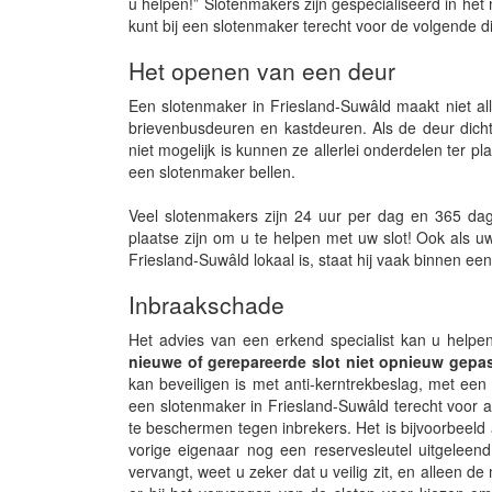
u helpen!” Slotenmakers zijn gespecialiseerd in he
kunt bij een slotenmaker terecht voor de volgende d
Het openen van een deur
Een slotenmaker in Friesland-Suwâld maakt niet a
brievenbusdeuren en kastdeuren. Als de deur dicht
niet mogelijk is kunnen ze allerlei onderdelen ter pl
een slotenmaker bellen.
Veel slotenmakers zijn 24 uur per dag en 365 dag
plaatse zijn om u te helpen met uw slot! Ook als uw
Friesland-Suwâld lokaal is, staat hij vaak binnen e
Inbraakschade
Het advies van een erkend specialist kan u helpe
nieuwe of gerepareerde slot niet opnieuw gepa
kan beveiligen is met anti-kerntrekbeslag, met een an
een slotenmaker in Friesland-Suwâld terecht voor 
te beschermen tegen inbrekers. Het is bijvoorbeeld 
vorige eigenaar nog een reservesleutel uitgeleen
vervangt, weet u zeker dat u veilig zit, en alleen