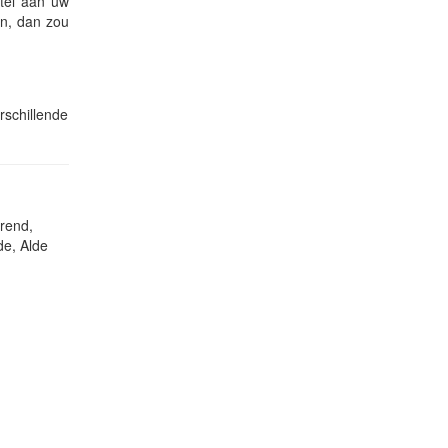
utel aan uw
en, dan zou
rschillende
rend,
e, Alde