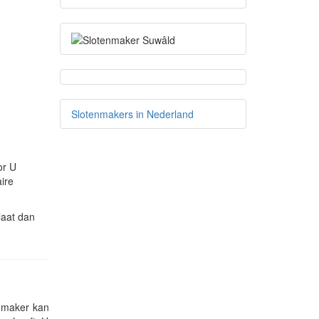
Slotenmakers in Nederland
or U
ire
laat dan
enmaker kan