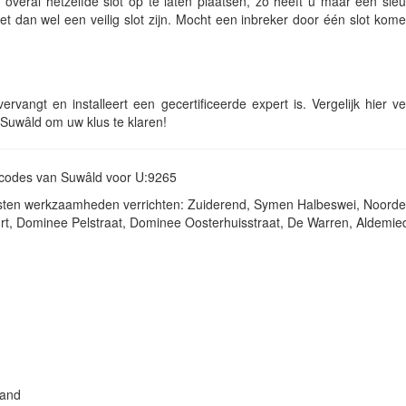
 overal hetzelfde slot op te laten plaatsen, zo heeft u maar één sle
et dan wel een veilig slot zijn. Mocht een inbreker door één slot kom
rvangt en installeert een gecertificeerde expert is. Vergelijk hier ve
-Suwâld om uw klus te klaren!
stcodes van Suwâld voor U:9265
ensten werkzaamheden verrichten: Zuiderend, Symen Halbeswei, Noorde
 Dominee Pelstraat, Dominee Oosterhuisstraat, De Warren, Aldemied
land