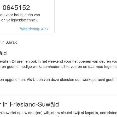
-0645152
ert voor het openen van
 en veiligheidstechniek
Waardering: 4.57
 in Suwâld
âld
evallen 24 uren en ook in het weekend voor het openen van deuren vo
keren geen onnodige werkzaamheden uit te voeren en daarmee tegen fa
ten opgenomen. Als U een van deze diensten een werkopdracht geeft, 
 in Friesland-Suwâld
ieuw slot op uw deur(en) wilt, of uw sleutel kwijt of kapot is, een slot