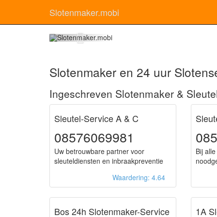
Slotenmaker.mobi
Sl
Slotenmaker en 24 uur Slotens
Ingeschreven Slotenmaker & Sleute
Sleutel-Service A & C
Sleut
08576069981
085
Uw betrouwbare partner voor
Bij all
sleuteldiensten en inbraakpreventie
noodge
Waardering: 4.64
Bos 24h Slotenmaker-Service
1A Sl