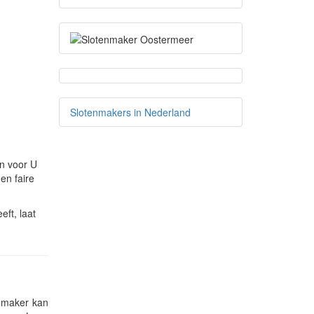
Slotenmakers in Nederland
n voor U
en faire
ft, laat
enmaker kan