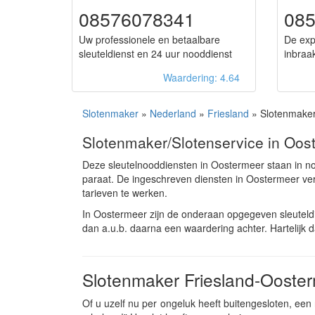
08576078341
08
Uw professionele en betaalbare
De exp
sleuteldienst en 24 uur nooddienst
inbraa
Waardering: 4.64
Slotenmaker
»
Nederland
»
Friesland
» Slotenmaker
Slotenmaker/Slotenservice in Oos
Deze sleutelnooddiensten in Oostermeer staan in n
paraat. De ingeschreven diensten in Oostermeer v
tarieven te werken.
In Oostermeer zijn de onderaan opgegeven sleuteld
dan a.u.b. daarna een waardering achter. Hartelijk 
Slotenmaker Friesland-Ooste
Of u uzelf nu per ongeluk heeft buitengesloten, een n