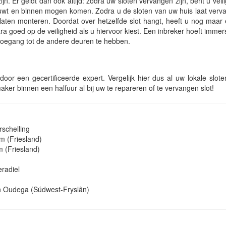
zijn. Er geldt dan ook altijd: zodra uw sloten vervangen zijn, bent u vei
rouwt en binnen mogen komen. Zodra u de sloten van uw huis laat verv
 laten monteren. Doordat over hetzelfde slot hangt, heeft u nog maar 
a goed op de veiligheid als u hiervoor kiest. Een inbreker hoeft imme
toegang tot de andere deuren te hebben.
door een gecertificeerde expert. Vergelijk hier dus al uw lokale slot
ker binnen een halfuur al bij uw te repareren of te vervangen slot!
schelling
m (Friesland)
 (Friesland)
radiel
n Oudega (Súdwest-Fryslân)