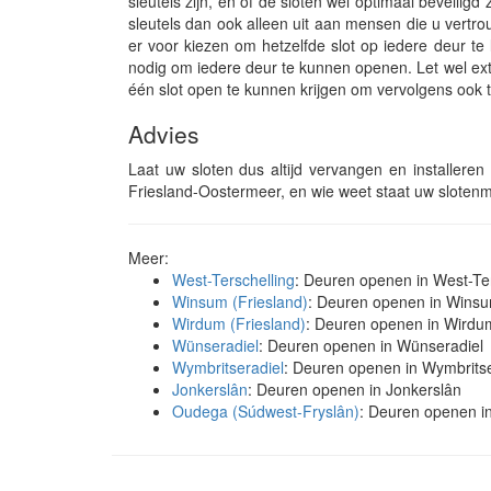
sleutels zijn, en of de sloten wel optimaal beveiligd 
sleutels dan ook alleen uit aan mensen die u vert
er voor kiezen om hetzelfde slot op iedere deur te
nodig om iedere deur te kunnen openen. Let wel extr
één slot open te kunnen krijgen om vervolgens ook 
Advies
Laat uw sloten dus altijd vervangen en installeren 
Friesland-Oostermeer, en wie weet staat uw slotenma
Meer:
West-Terschelling
: Deuren openen in West-Ter
Winsum (Friesland)
: Deuren openen in Winsu
Wirdum (Friesland)
: Deuren openen in Wirdum
Wünseradiel
: Deuren openen in Wünseradiel
Wymbritseradiel
: Deuren openen in Wymbritse
Jonkerslân
: Deuren openen in Jonkerslân
Oudega (Súdwest-Fryslân)
: Deuren openen i