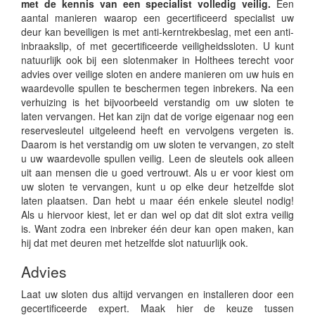
met de kennis van een specialist volledig veilig.
Een
aantal manieren waarop een gecertificeerd specialist uw
deur kan beveiligen is met anti-kerntrekbeslag, met een anti-
inbraakslip, of met gecertificeerde veiligheidssloten. U kunt
natuurlijk ook bij een slotenmaker in Holthees terecht voor
advies over veilige sloten en andere manieren om uw huis en
waardevolle spullen te beschermen tegen inbrekers. Na een
verhuizing is het bijvoorbeeld verstandig om uw sloten te
laten vervangen. Het kan zijn dat de vorige eigenaar nog een
reservesleutel uitgeleend heeft en vervolgens vergeten is.
Daarom is het verstandig om uw sloten te vervangen, zo stelt
u uw waardevolle spullen veilig. Leen de sleutels ook alleen
uit aan mensen die u goed vertrouwt. Als u er voor kiest om
uw sloten te vervangen, kunt u op elke deur hetzelfde slot
laten plaatsen. Dan hebt u maar één enkele sleutel nodig!
Als u hiervoor kiest, let er dan wel op dat dit slot extra veilig
is. Want zodra een inbreker één deur kan open maken, kan
hij dat met deuren met hetzelfde slot natuurlijk ook.
Advies
Laat uw sloten dus altijd vervangen en installeren door een
gecertificeerde expert. Maak hier de keuze tussen