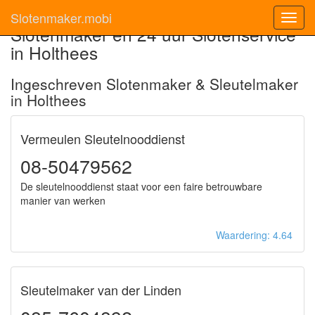
Slotenmaker.mobi
Toggl
Slotenmaker en 24 uur Slotenservice
navig
in Holthees
Ingeschreven Slotenmaker & Sleutelmaker
in Holthees
Vermeulen Sleutelnooddienst
08-50479562
De sleutelnooddienst staat voor een faire betrouwbare
manier van werken
Waardering: 4.64
Sleutelmaker van der Linden