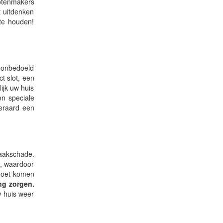
lotenmakers
t uitdenken
te houden!
s onbedoeld
t slot, een
lijk uw huis
n speciale
teraard een
raakschade.
n, waardoor
 moet komen
ng zorgen.
w huis weer