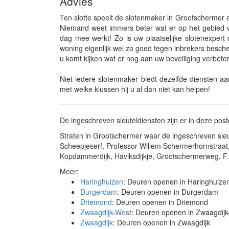
Advies
Ten slotte speelt de slotenmaker in Grootschermer 
Niemand weet immers beter wat er op het gebied v
dag mee werkt! Zo is uw plaatselijke slotenexpert
woning eigenlijk wel zo goed tegen inbrekers besche
u komt kijken wat er nog aan uw beveiliging verbet
Niet iedere slotenmaker biedt dezelfde diensten a
met welke klussen hij u al dan niet kan helpen!
De ingeschreven sleuteldiensten zijn er in deze p
Straten in Grootschermer waar de ingeschreven sleut
Scheepjeserf, Professor Willem Schermerhornstraat,
Kopdammerdijk, Haviksdijkje, Grootschermerweg, F.
Meer:
Haringhuizen
: Deuren openen in Haringhuize
Durgerdam
: Deuren openen in Durgerdam
Driemond
: Deuren openen in Driemond
Zwaagdijk-West
: Deuren openen in Zwaagdij
Zwaagdijk
: Deuren openen in Zwaagdijk