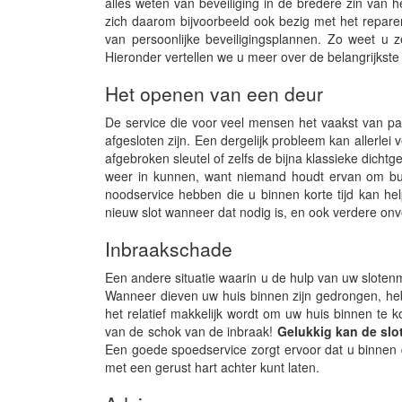
alles weten van beveiliging in de bredere zin va
zich daarom bijvoorbeeld ook bezig met het repare
van persoonlijke beveiligingsplannen. Zo weet u 
Hieronder vertellen we u meer over de belangrijkst
Het openen van een deur
De service die voor veel mensen het vaakst van pa
afgesloten zijn. Een dergelijk probleem kan allerlei
afgebroken sleutel of zelfs de bijna klassieke dichtge
weer in kunnen, want niemand houdt ervan om bui
noodservice hebben die u binnen korte tijd kan he
nieuw slot wanneer dat nodig is, en ook verdere on
Inbraakschade
Een andere situatie waarin u de hulp van uw slotenm
Wanneer dieven uw huis binnen zijn gedrongen, he
het relatief makkelijk wordt om uw huis binnen te 
van de schok van de inbraak!
Gelukkig kan de slo
Een goede spoedservice zorgt ervoor dat u binnen d
met een gerust hart achter kunt laten.