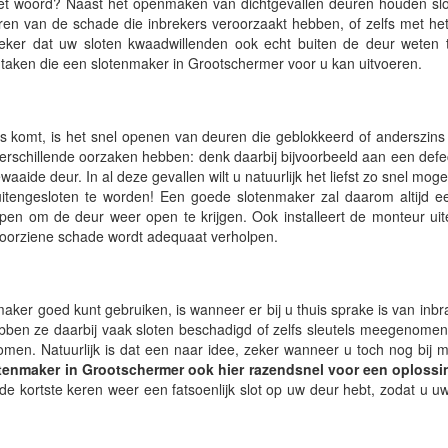
n het woord? Naast het openmaken van dichtgevallen deuren houden s
ren van de schade die inbrekers veroorzaakt hebben, of zelfs met he
zeker dat uw sloten kwaadwillenden ook echt buiten de deur weten 
e taken die een slotenmaker in Grootschermer voor u kan uitvoeren.
s komt, is het snel openen van deuren die geblokkeerd of anderszin
 verschillende oorzaken hebben: denk daarbij bijvoorbeeld aan een defec
waaide deur. In al deze gevallen wilt u natuurlijk het liefst zo snel moge
tengesloten te worden! Een goede slotenmaker zal daarom altijd ee
lpen om de deur weer open te krijgen. Ook installeert de monteur ui
voorziene schade wordt adequaat verholpen.
aker goed kunt gebruiken, is wanneer er bij u thuis sprake is van inb
bben ze daarbij vaak sloten beschadigd of zelfs sleutels meegenome
komen. Natuurlijk is dat een naar idee, zeker wanneer u toch nog bij
tenmaker in Grootschermer ook hier razendsnel voor een oplossi
e kortste keren weer een fatsoenlijk slot op uw deur hebt, zodat u u