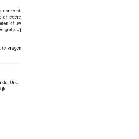
ng aankomt.
e er iedere
weten of uw
 gratis bij
a te vragen
nde, Urk,
ijk,