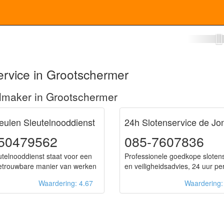
maker Grootschermer
ervice in Grootschermer
lmaker in Grootschermer
ulen Sleutelnooddienst
24h Slotenservice de Jo
50479562
085-7607836
utelnooddienst staat voor een
Professionele goedkope sloten
betrouwbare manier van werken
en veiligheidsadvies, 24 uur pe
Waardering: 4.67
Waardering