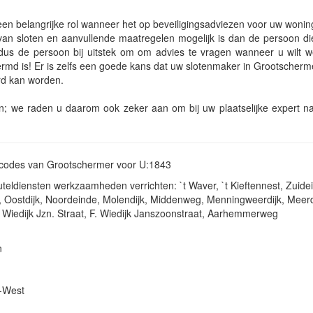
een belangrijke rol wanneer het op beveiligingsadviezen voor uw woni
an sloten en aanvullende maatregelen mogelijk is dan de persoon di
 dus de persoon bij uitstek om om advies te vragen wanneer u wilt 
rmd is! Er is zelfs een goede kans dat uw slotenmaker in Grootschermer
erd kan worden.
an; we raden u daarom ook zeker aan om bij uw plaatselijke expert n
ostcodes van Grootschermer voor U:1843
eldiensten werkzaamheden verrichten: `t Waver, `t Kieftennest, Zuidei
 Oostdijk, Noordeinde, Molendijk, Middenweg, Menningweerdijk, Meerd
 Wiedijk Jzn. Straat, F. Wiedijk Janszoonstraat, Aarhemmerweg
n
k-West