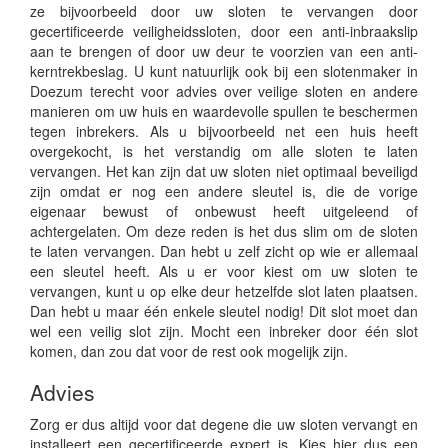
ze bijvoorbeeld door uw sloten te vervangen door
gecertificeerde veiligheidssloten, door een anti-inbraakslip
aan te brengen of door uw deur te voorzien van een anti-
kerntrekbeslag. U kunt natuurlijk ook bij een slotenmaker in
Doezum terecht voor advies over veilige sloten en andere
manieren om uw huis en waardevolle spullen te beschermen
tegen inbrekers. Als u bijvoorbeeld net een huis heeft
overgekocht, is het verstandig om alle sloten te laten
vervangen. Het kan zijn dat uw sloten niet optimaal beveiligd
zijn omdat er nog een andere sleutel is, die de vorige
eigenaar bewust of onbewust heeft uitgeleend of
achtergelaten. Om deze reden is het dus slim om de sloten
te laten vervangen. Dan hebt u zelf zicht op wie er allemaal
een sleutel heeft. Als u er voor kiest om uw sloten te
vervangen, kunt u op elke deur hetzelfde slot laten plaatsen.
Dan hebt u maar één enkele sleutel nodig! Dit slot moet dan
wel een veilig slot zijn. Mocht een inbreker door één slot
komen, dan zou dat voor de rest ook mogelijk zijn.
Advies
Zorg er dus altijd voor dat degene die uw sloten vervangt en
installeert een gecertificeerde expert is. Kies hier dus een