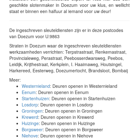
geschikte slotenmaker in Doezum voor uw klus, en wellicht
staat er binnen een halfuur al iemand voor uw deur!
De ingeschreven sleuteldiensten zijn er in deze postcodes
van Doezum voor U:9863
Straten in Doezum waar de ingeschreven sleuteldiensten
werkzaamheden verrichten: Terpstrastraat, Renkemastraat,
Provincialeweg, Perastraat, Peebosserdwarsweg, Peebos,
Leidijk, Krijthestraat, Kerkplein, I. Haaimaweg, Houtsingel,
Harkereed, Eesterweg, Doezumertocht, Brandsloot, Bombaij
Meer:
Westernieland
: Deuren openen in Westernieland
Eenum
: Deuren openen in Eenum
Startenhuizen
: Deuren openen in Startenhuizen
Losdorp
: Deuren openen in Losdorp
Groningen
: Deuren openen in Groningen
Krewerd
: Deuren openen in Krewerd
Huizinge
: Deuren openen in Huizinge
Borgsweer
: Deuren openen in Borgsweer
Niehove
: Deuren openen in Niehove