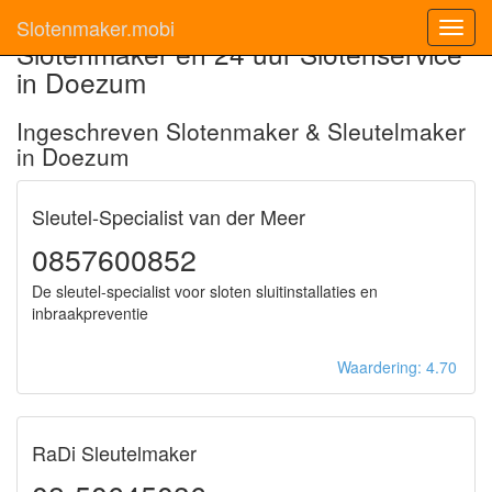
Slotenmaker.mobi
Toggl
Slotenmaker en 24 uur Slotenservice
navig
in Doezum
Ingeschreven Slotenmaker & Sleutelmaker
in Doezum
Sleutel-Specialist van der Meer
0857600852
De sleutel-specialist voor sloten sluitinstallaties en
inbraakpreventie
Waardering: 4.70
RaDi Sleutelmaker