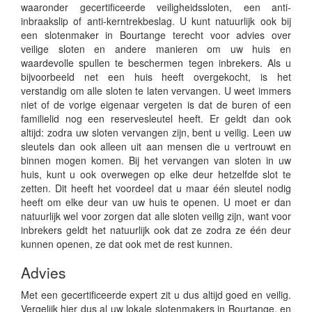
waaronder gecertificeerde veiligheidssloten, een anti-
inbraakslip of anti-kerntrekbeslag. U kunt natuurlijk ook bij
een slotenmaker in Bourtange terecht voor advies over
veilige sloten en andere manieren om uw huis en
waardevolle spullen te beschermen tegen inbrekers. Als u
bijvoorbeeld net een huis heeft overgekocht, is het
verstandig om alle sloten te laten vervangen. U weet immers
niet of de vorige eigenaar vergeten is dat de buren of een
familielid nog een reservesleutel heeft. Er geldt dan ook
altijd: zodra uw sloten vervangen zijn, bent u veilig. Leen uw
sleutels dan ook alleen uit aan mensen die u vertrouwt en
binnen mogen komen. Bij het vervangen van sloten in uw
huis, kunt u ook overwegen op elke deur hetzelfde slot te
zetten. Dit heeft het voordeel dat u maar één sleutel nodig
heeft om elke deur van uw huis te openen. U moet er dan
natuurlijk wel voor zorgen dat alle sloten veilig zijn, want voor
inbrekers geldt het natuurlijk ook dat ze zodra ze één deur
kunnen openen, ze dat ook met de rest kunnen.
Advies
Met een gecertificeerde expert zit u dus altijd goed en veilig.
Vergelijk hier dus al uw lokale slotenmakers in Bourtange, en