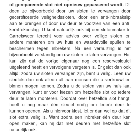
of gerepareerde slot niet opnieuw gepasseerd wordt.
Dit
doen ze bijvoorbeeld door uw sloten te vervangen door
gecertificeerde veiligheidssloten, door een anti-inbraakslip
aan te brengen of door uw deur te voorzien van een anti-
kerntrekbeslag. U kunt natuurlijk ook bij een slotenmaker in
Garrelsweer terecht voor advies over veilige sloten en
andere manieren om uw huis en waardevolle spullen te
beschermen tegen inbrekers. Na een verhuizing is het
bijvoorbeeld verstandig om uw sloten te laten vervangen. Het
kan zijn dat de vorige eigenaar nog een reservesleutel
uitgeleend heeft en vervolgens vergeten is. Er geldt dan ook
altijd: zodra uw sloten vervangen zijn, bent u veilig. Leen uw
sleutels dan ook alleen uit aan mensen die u vertrouwt en
binnen mogen komen. Zodra u de sloten van uw huis laat
vervangen, kunt er voor kiezen om hetzelfde slot op iedere
deur te laten monteren. Doordat over hetzelfde slot hangt,
heeft u nog maar één sleutel nodig om iedere deur te
kunnen openen. Als u hiervoor kiest, let er dan wel op dat dit
slot extra veilig is. Want zodra een inbreker één deur kan
open maken, kan hij dat met deuren met hetzelfde slot
natuurlijk ook.