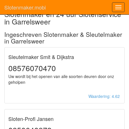
Slotenmaker.mobi
Toggl
Slotenmaker en 24 uur Slotenservice
navig
in Garrelsweer
Ingeschreven Slotenmaker & Sleutelmaker
in Garrelsweer
Sleutelmaker Smit & Dijkstra
08576070470
Uw wordt bij het openen van alle soorten deuren door onz
geholpen
Waardering: 4.62
Sloten-Profi Jansen