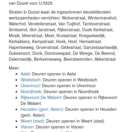
van Duizel voor U:5525
Straten in Duizel waar de ingeschreven sleuteldiensten
werkzaamheden verrichten: Wolverstraat, Wintermanshof,
Waterhof, Vendelierstraat, Van Tuijlhof, Tamboerstraat,
Smitseind, Sint Janstraat, Rijkenstraat, Oude Kerkstraat,
Mosik, Meerstraat, Meer, Kruisstraat, Knegselsedijk,
Kerkakkers, Kempstraat, Hoek, Hoef, Hemsstraat,
Hapertseweg, Groenstraat, Gildestraat, Ganzestaartsedijk,
Dukesvoort, Donk, Domineespad, De Weege, De Beemd,
Dalemsedijk, Berkvenseweg, Beersbeemden, Akkerstraat
Meer:
Aalst
: Deuren openen in Aalst
Weebosch
: Deuren openen in Weebosch
Ulvenhout
: Deuren openen in Ulvenhout
Noordhoek
: Deuren openen in Noordhoek
Rijkevoort-De Walsert
: Deuren openen in Rijkevoort-
De Walsert
Heusden (gem. Asten)
: Deuren openen in Heusden
(gem. Asten)
Weert (stad)
: Deuren openen in Weert (stad)
Vianen
: Deuren openen in Vianen