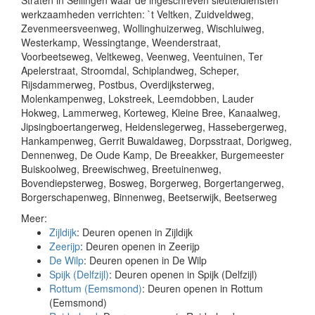
Straten in Sellingen waar de ingeschreven sleuteldiensten
werkzaamheden verrichten: `t Veltken, Zuidveldweg,
Zevenmeersveenweg, Wollinghuizerweg, Wischluiweg,
Westerkamp, Wessingtange, Weenderstraat,
Voorbeetseweg, Veltkeweg, Veenweg, Veentuinen, Ter
Apelerstraat, Stroomdal, Schiplandweg, Scheper,
Rijsdammerweg, Postbus, Overdijksterweg,
Molenkampenweg, Lokstreek, Leemdobben, Lauder
Hokweg, Lammerweg, Korteweg, Kleine Bree, Kanaalweg,
Jipsingboertangerweg, Heidenslegerweg, Hassebergerweg,
Hankampenweg, Gerrit Buwaldaweg, Dorpsstraat, Dorigweg,
Dennenweg, De Oude Kamp, De Breeakker, Burgemeester
Buiskoolweg, Breewischweg, Breetuinenweg,
Bovendiepsterweg, Bosweg, Borgerweg, Borgertangerweg,
Borgerschapenweg, Binnenweg, Beetserwijk, Beetserweg
Meer:
Zijldijk
: Deuren openen in Zijldijk
Zeerijp
: Deuren openen in Zeerijp
De Wilp
: Deuren openen in De Wilp
Spijk (Delfzijl)
: Deuren openen in Spijk (Delfzijl)
Rottum (Eemsmond)
: Deuren openen in Rottum
(Eemsmond)