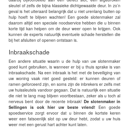
sleutel of zelfs de bijna klassieke dichtgewaaide deur. In zo’n
geval is het uiteraard belangrijk dat u niet urenlang buiten op
hulp hoeft te blijven wachten! Een goede slotenmaker zal
daarom altijd een speciale noodservice hebben die u binnen
korte tijd kan helpen om de deur weer open te krijgen. Ook
kunnen de experts natuurlijk eventuele schade herstellen die
bij het afsluiten of openen ontstaan is.
Inbraakschade
Een andere situatie waarin u de hulp van uw slotenmaker
goed kunt gebruiken, is wanneer er bij u thuis sprake is van
inbraakschade. Na een inbraak is het met de beveiliging van
uw woning vaak niet goed gesteld: er kunnen deuren of
ramen geforceerd zijn, en soms zijn de inbrekers er zelfs met
uw huissleutels vandoor gegaan. Dat is natuurlijk een situatie
die niet te lang mag blijven voortbestaan, zeker als u toch al
nerveus bent door de recente inbraak!
De slotenmaker in
Sellingen is ook hier uw beste vriend!
Een goede
spoedservice zorgt ervoor dat u binnen de kortste keren
weer een fatsoenlijk slot op uw deur hebt, zodat u uw huis
weer met een gerust hart achter kunt laten.