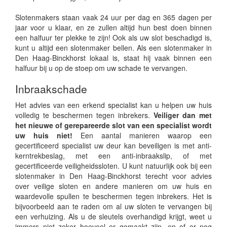
Slotenmakers staan vaak 24 uur per dag en 365 dagen per
jaar voor u klaar, en ze zullen altijd hun best doen binnen
een halfuur ter plekke te zijn! Ook als uw slot beschadigd is,
kunt u altijd een slotenmaker bellen. Als een slotenmaker in
Den Haag-Binckhorst lokaal is, staat hij vaak binnen een
halfuur bij u op de stoep om uw schade te vervangen.
Inbraakschade
Het advies van een erkend specialist kan u helpen uw huis
volledig te beschermen tegen inbrekers.
Veiliger dan met
het nieuwe of gerepareerde slot van een specialist wordt
uw huis niet!
Een aantal manieren waarop een
gecertificeerd specialist uw deur kan beveiligen is met anti-
kerntrekbeslag, met een anti-inbraakslip, of met
gecertificeerde veiligheidssloten. U kunt natuurlijk ook bij een
slotenmaker in Den Haag-Binckhorst terecht voor advies
over veilige sloten en andere manieren om uw huis en
waardevolle spullen te beschermen tegen inbrekers. Het is
bijvoorbeeld aan te raden om al uw sloten te vervangen bij
een verhuizing. Als u de sleutels overhandigd krijgt, weet u
immers niet zeker hoeveel er gemaakt zijn, en of er nog