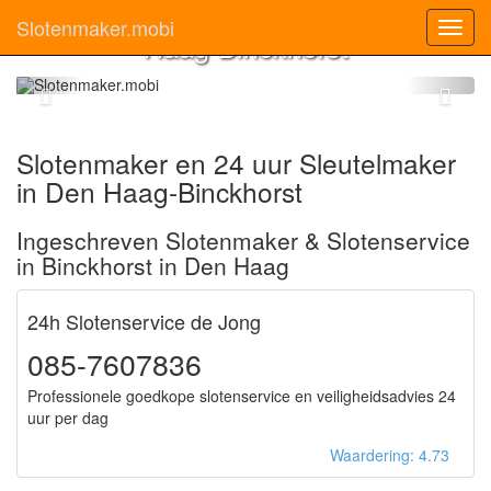
Slotenmaker Den
Slotenmaker.mobi
Toggl
Haag-Binckhorst
navig
Slotenmaker en 24 uur Sleutelmaker
in Den Haag-Binckhorst
Ingeschreven Slotenmaker & Slotenservice
in Binckhorst in Den Haag
24h Slotenservice de Jong
085-7607836
Professionele goedkope slotenservice en veiligheidsadvies 24
uur per dag
Waardering: 4.73