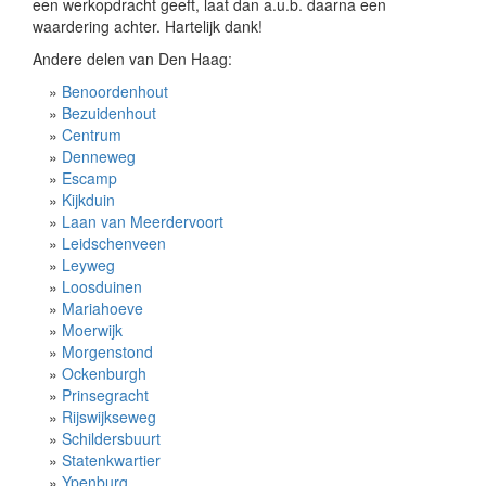
een werkopdracht geeft, laat dan a.u.b. daarna een
waardering achter. Hartelijk dank!
Andere delen van Den Haag:
»
Benoordenhout
»
Bezuidenhout
»
Centrum
»
Denneweg
»
Escamp
»
Kijkduin
»
Laan van Meerdervoort
»
Leidschenveen
»
Leyweg
»
Loosduinen
»
Mariahoeve
»
Moerwijk
»
Morgenstond
»
Ockenburgh
»
Prinsegracht
»
Rijswijkseweg
»
Schildersbuurt
»
Statenkwartier
»
Ypenburg