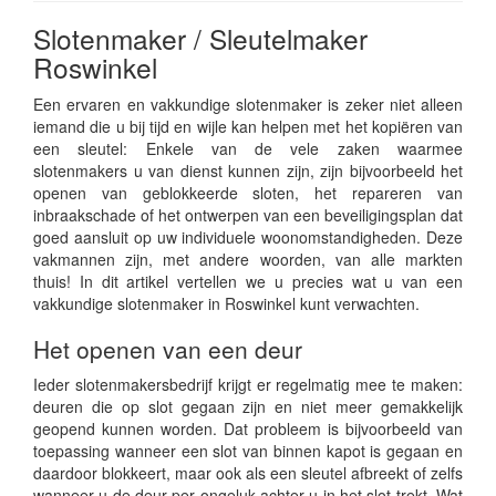
Slotenmaker / Sleutelmaker
Roswinkel
Een ervaren en vakkundige slotenmaker is zeker niet alleen
iemand die u bij tijd en wijle kan helpen met het kopiëren van
een sleutel: Enkele van de vele zaken waarmee
slotenmakers u van dienst kunnen zijn, zijn bijvoorbeeld het
openen van geblokkeerde sloten, het repareren van
inbraakschade of het ontwerpen van een beveiligingsplan dat
goed aansluit op uw individuele woonomstandigheden. Deze
vakmannen zijn, met andere woorden, van alle markten
thuis! In dit artikel vertellen we u precies wat u van een
vakkundige slotenmaker in Roswinkel kunt verwachten.
Het openen van een deur
Ieder slotenmakersbedrijf krijgt er regelmatig mee te maken:
deuren die op slot gegaan zijn en niet meer gemakkelijk
geopend kunnen worden. Dat probleem is bijvoorbeeld van
toepassing wanneer een slot van binnen kapot is gegaan en
daardoor blokkeert, maar ook als een sleutel afbreekt of zelfs
wanneer u de deur per ongeluk achter u in het slot trekt. Wat