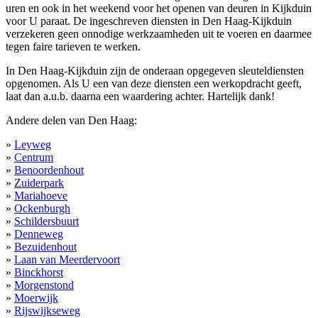
uren en ook in het weekend voor het openen van deuren in Kijkduin
voor U paraat. De ingeschreven diensten in Den Haag-Kijkduin
verzekeren geen onnodige werkzaamheden uit te voeren en daarmee
tegen faire tarieven te werken.
In Den Haag-Kijkduin zijn de onderaan opgegeven sleuteldiensten
opgenomen. Als U een van deze diensten een werkopdracht geeft,
laat dan a.u.b. daarna een waardering achter. Hartelijk dank!
Andere delen van Den Haag:
»
Leyweg
»
Centrum
»
Benoordenhout
»
Zuiderpark
»
Mariahoeve
»
Ockenburgh
»
Schildersbuurt
»
Denneweg
»
Bezuidenhout
»
Laan van Meerdervoort
»
Binckhorst
»
Morgenstond
»
Moerwijk
»
Rijswijkseweg