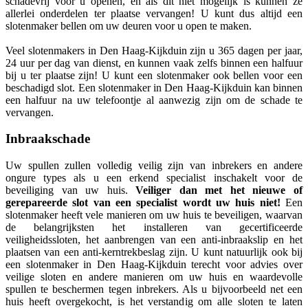
schadevrij voor u openen, en als dit niet mogelijk is kunnen ze
allerlei onderdelen ter plaatse vervangen! U kunt dus altijd een
slotenmaker bellen om uw deuren voor u open te maken.
Veel slotenmakers in Den Haag-Kijkduin zijn u 365 dagen per jaar,
24 uur per dag van dienst, en kunnen vaak zelfs binnen een halfuur
bij u ter plaatse zijn! U kunt een slotenmaker ook bellen voor een
beschadigd slot. Een slotenmaker in Den Haag-Kijkduin kan binnen
een halfuur na uw telefoontje al aanwezig zijn om de schade te
vervangen.
Inbraakschade
Uw spullen zullen volledig veilig zijn van inbrekers en andere
ongure types als u een erkend specialist inschakelt voor de
beveiliging van uw huis.
Veiliger dan met het nieuwe of
gerepareerde slot van een specialist wordt uw huis niet!
Een
slotenmaker heeft vele manieren om uw huis te beveiligen, waarvan
de belangrijksten het installeren van gecertificeerde
veiligheidssloten, het aanbrengen van een anti-inbraakslip en het
plaatsen van een anti-kerntrekbeslag zijn. U kunt natuurlijk ook bij
een slotenmaker in Den Haag-Kijkduin terecht voor advies over
veilige sloten en andere manieren om uw huis en waardevolle
spullen te beschermen tegen inbrekers. Als u bijvoorbeeld net een
huis heeft overgekocht, is het verstandig om alle sloten te laten