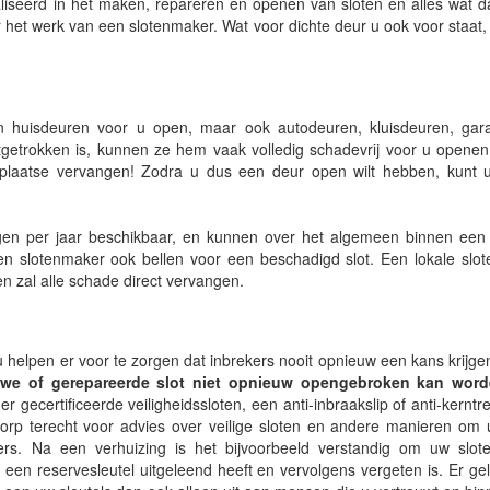
ialiseerd in het maken, repareren en openen van sloten en alles wat 
 het werk van een slotenmaker. Wat voor dichte deur u ook voor staat,
n huisdeuren voor u open, maar ook autodeuren, kluisdeuren, gar
getrokken is, kunnen ze hem vaak volledig schadevrij voor u openen,
r plaatse vervangen! Zodra u dus een deur open wilt hebben, kunt u
en per jaar beschikbaar, en kunnen over het algemeen binnen een h
en slotenmaker ook bellen voor een beschadigd slot. Een lokale slo
en zal alle schade direct vervangen.
u helpen er voor te zorgen dat inbrekers nooit opnieuw een kans krijge
uwe of gerepareerde slot niet opnieuw opengebroken kan word
 gecertificeerde veiligheidssloten, een anti-inbraakslip of anti-kerntr
dorp terecht voor advies over veilige sloten en andere manieren om
rs. Na een verhuizing is het bijvoorbeeld verstandig om uw slote
 een reservesleutel uitgeleend heeft en vervolgens vergeten is. Er ge