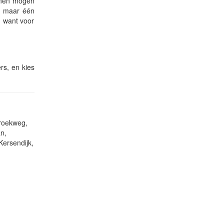
innen mogen
 u maar één
, want voor
rs, en kies
broekweg,
n,
Kersendijk,