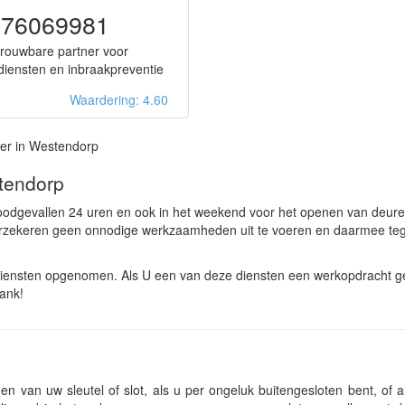
576069981
rouwbare partner voor
ldiensten en inbraakpreventie
Waardering: 4.60
er in Westendorp
tendorp
oodgevallen 24 uren en ook in het weekend voor het openen van deur
erzekeren geen onnodige werkzaamheden uit te voeren en daarmee teg
iensten opgenomen. Als U een van deze diensten een werkopdracht gee
dank!
n van uw sleutel of slot, als u per ongeluk buitengesloten bent, of a