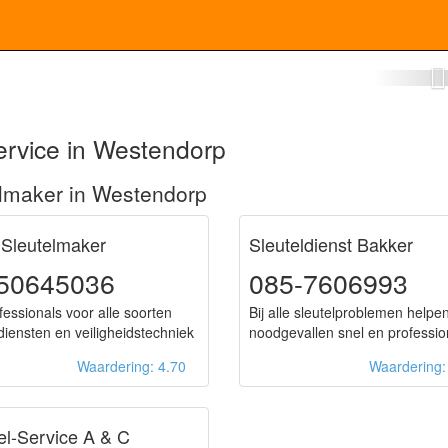
enmaker Westendorp
ervice in Westendorp
lmaker in Westendorp
 Sleutelmaker
Sleuteldienst Bakker
50645036
085-7606993
fessionals voor alle soorten
Bij alle sleutelproblemen helpen
ldiensten en veiligheidstechniek
noodgevallen snel en professio
Waardering: 4.70
Waardering
el-Service A & C