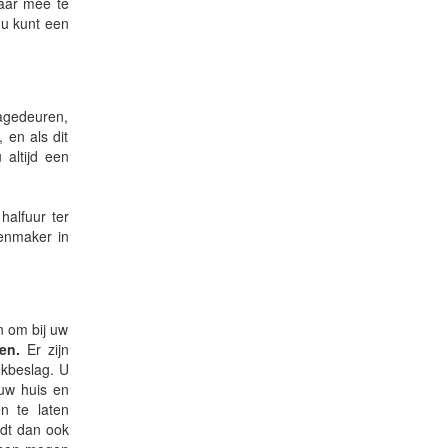
daar mee te
 u kunt een
agedeuren,
 en als dit
 altijd een
alfuur ter
tenmaker in
n om bij uw
en.
Er zijn
ekbeslag. U
 uw huis en
n te laten
ldt dan ook