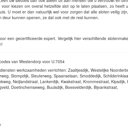
ig. Leen uw sleutels dan ook alleen uit aan mensen die u vertrouwt en b
 voor kiezen om overal hetzelfde slot op te laten plaatsen, zo heeft
s. U moet er dan natuurlijk wel voor zorgen dat alle sloten veilig zijn
één deur kunnen openen, ze dat ook met de rest kunnen.
oor een gecertificeerde expert. Vergelijk hier verschillende slotenmake
n!
ostcodes van Westendorp voor U:7054
diensten werkzaamheden verrichten: Zaaltjesdijk, Westelijke Noorder
rweg, Stompdijk, Steuterweg, Spaanselaan, Smoddedijk, Schilderinklaa
kweg, Neijlandstraat, Lankerdijk, Kwakstraat, Krommestraat, Kipsdijk, 
veld, Doetinchemseweg, Buulsdijk, Boesvelderdijk, Bijvankstraat,
n