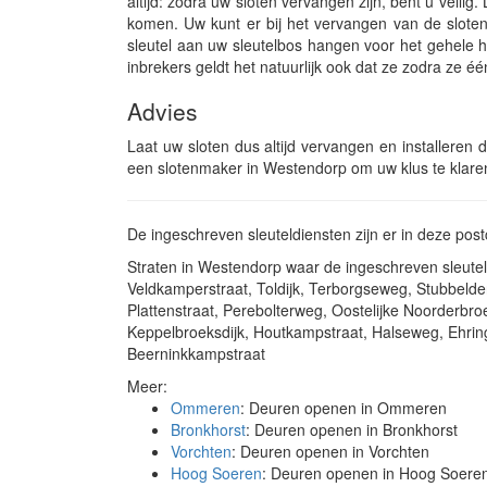
altijd: zodra uw sloten vervangen zijn, bent u veil
komen. Uw kunt er bij het vervangen van de sloten
sleutel aan uw sleutelbos hangen voor het gehele hui
inbrekers geldt het natuurlijk ook dat ze zodra ze 
Advies
Laat uw sloten dus altijd vervangen en installeren d
een slotenmaker in Westendorp om uw klus te klare
De ingeschreven sleuteldiensten zijn er in deze p
Straten in Westendorp waar de ingeschreven sleutel
Veldkamperstraat, Toldijk, Terborgseweg, Stubbelde
Plattenstraat, Perebolterweg, Oostelijke Noorderbroe
Keppelbroeksdijk, Houtkampstraat, Halseweg, Ehring
Beerninkkampstraat
Meer:
Ommeren
: Deuren openen in Ommeren
Bronkhorst
: Deuren openen in Bronkhorst
Vorchten
: Deuren openen in Vorchten
Hoog Soeren
: Deuren openen in Hoog Soere