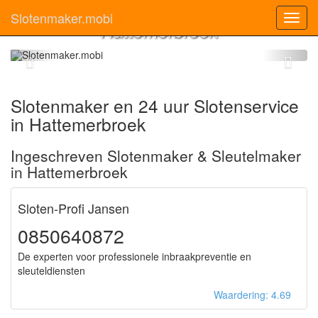
Slotenmaker
Slotenmaker.mobi
Toggl
Hattemerbroek
navig
Slotenmaker en 24 uur Slotenservice
in Hattemerbroek
Ingeschreven Slotenmaker & Sleutelmaker
in Hattemerbroek
Sloten-Profi Jansen
0850640872
De experten voor professionele inbraakpreventie en
sleuteldiensten
Waardering: 4.69