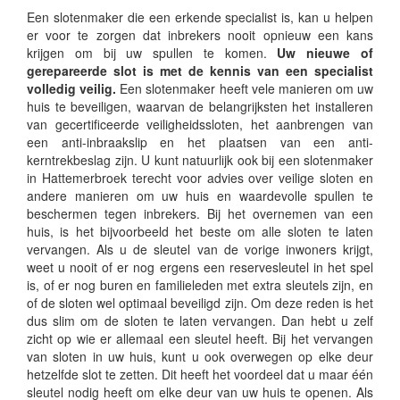
Een slotenmaker die een erkende specialist is, kan u helpen
er voor te zorgen dat inbrekers nooit opnieuw een kans
krijgen om bij uw spullen te komen.
Uw nieuwe of
gerepareerde slot is met de kennis van een specialist
volledig veilig.
Een slotenmaker heeft vele manieren om uw
huis te beveiligen, waarvan de belangrijksten het installeren
van gecertificeerde veiligheidssloten, het aanbrengen van
een anti-inbraakslip en het plaatsen van een anti-
kerntrekbeslag zijn. U kunt natuurlijk ook bij een slotenmaker
in Hattemerbroek terecht voor advies over veilige sloten en
andere manieren om uw huis en waardevolle spullen te
beschermen tegen inbrekers. Bij het overnemen van een
huis, is het bijvoorbeeld het beste om alle sloten te laten
vervangen. Als u de sleutel van de vorige inwoners krijgt,
weet u nooit of er nog ergens een reservesleutel in het spel
is, of er nog buren en familieleden met extra sleutels zijn, en
of de sloten wel optimaal beveiligd zijn. Om deze reden is het
dus slim om de sloten te laten vervangen. Dan hebt u zelf
zicht op wie er allemaal een sleutel heeft. Bij het vervangen
van sloten in uw huis, kunt u ook overwegen op elke deur
hetzelfde slot te zetten. Dit heeft het voordeel dat u maar één
sleutel nodig heeft om elke deur van uw huis te openen. Als