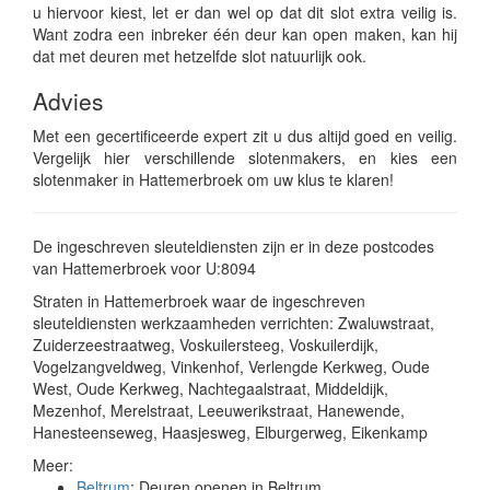
u hiervoor kiest, let er dan wel op dat dit slot extra veilig is.
Want zodra een inbreker één deur kan open maken, kan hij
dat met deuren met hetzelfde slot natuurlijk ook.
Advies
Met een gecertificeerde expert zit u dus altijd goed en veilig.
Vergelijk hier verschillende slotenmakers, en kies een
slotenmaker in Hattemerbroek om uw klus te klaren!
De ingeschreven sleuteldiensten zijn er in deze postcodes
van Hattemerbroek voor U:8094
Straten in Hattemerbroek waar de ingeschreven
sleuteldiensten werkzaamheden verrichten: Zwaluwstraat,
Zuiderzeestraatweg, Voskuilersteeg, Voskuilerdijk,
Vogelzangveldweg, Vinkenhof, Verlengde Kerkweg, Oude
West, Oude Kerkweg, Nachtegaalstraat, Middeldijk,
Mezenhof, Merelstraat, Leeuwerikstraat, Hanewende,
Hanesteenseweg, Haasjesweg, Elburgerweg, Eikenkamp
Meer:
Beltrum
: Deuren openen in Beltrum