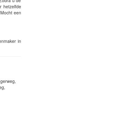
 Zodra u de
r hetzelfde
. Mocht een
tenmaker in
ngerweg,
eg,