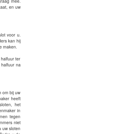
 graag mee.
taat, en uw
lot voor u.
ers kan hij
te maken.
halfuur ter
 halfuur na
n om bij uw
aker heeft
sloten, het
tenmaker in
rmen tegen
immers niet
a uw sloten