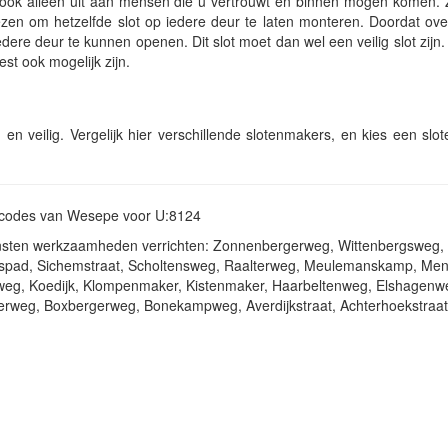
an ook alleen uit aan mensen die u vertrouwt en binnen mogen komen.
ezen om hetzelfde slot op iedere deur te laten monteren. Doordat ove
edere deur te kunnen openen. Dit slot moet dan wel een veilig slot zijn
st ook mogelijk zijn.
d en veilig. Vergelijk hier verschillende slotenmakers, en kies een slo
ostcodes van Wesepe voor U:8124
ensten werkzaamheden verrichten: Zonnenbergerweg, Wittenbergsweg,
arspad, Sichemstraat, Scholtensweg, Raalterweg, Meulemanskamp, Me
weg, Koedijk, Klompenmaker, Kistenmaker, Haarbeltenweg, Elshagenw
rweg, Boxbergerweg, Bonekampweg, Averdijkstraat, Achterhoekstraat