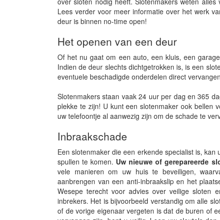
over sloten nodig heeft. Slotenmakers weten alle
Lees verder voor meer informatie over het werk va
deur is binnen no-time open!
Het openen van een deur
Of het nu gaat om een auto, een kluis, een garage
Indien de deur slechts dichtgetrokken is, is een sl
eventuele beschadigde onderdelen direct vervangen
Slotenmakers staan vaak 24 uur per dag en 365 dagen
plekke te zijn! U kunt een slotenmaker ook bellen
uw telefoontje al aanwezig zijn om de schade te ve
Inbraakschade
Een slotenmaker die een erkende specialist is, kan 
spullen te komen.
Uw nieuwe of gerepareerde slot
vele manieren om uw huis te beveiligen, waarvan 
aanbrengen van een anti-inbraakslip en het plaatse
Wesepe terecht voor advies over veilige sloten
inbrekers. Het is bijvoorbeeld verstandig om alle s
of de vorige eigenaar vergeten is dat de buren of ee