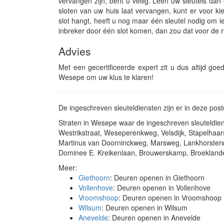
vervangen zijn, bent u veilig. Leen uw sleutels d
sloten van uw huis laat vervangen, kunt er voor ki
slot hangt, heeft u nog maar één sleutel nodig om i
inbreker door één slot komen, dan zou dat voor de re
Advies
Met een gecertificeerde expert zit u dus altijd goe
Wesepe om uw klus te klaren!
De ingeschreven sleuteldiensten zijn er in deze p
Straten in Wesepe waar de ingeschreven sleuteldi
Westrikstraat, Weseperenkweg, Velsdijk, Stapelha
Martinus van Doorninckweg, Marsweg, Lankhorster
Dominee E. Kreikenlaan, Brouwerskamp, Broeklande
Meer:
Giethoorn
: Deuren openen in Giethoorn
Vollenhove
: Deuren openen in Vollenhove
Vroomshoop
: Deuren openen in Vroomshoop
Wilsum
: Deuren openen in Wilsum
Anevelde
: Deuren openen in Anevelde