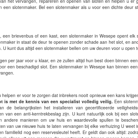
s van het vervangen, repareren en openen van sloten en helpen u er
n een slotenmaker. Bel een slotenmaker als u voor een dichte deur s
, een brievenbus of een kast, een slotenmaker in Wesepe opent elk s
otenmaker in staat de deur te openen zonder schade aan het slot, en and
. U kunt dus altijd een slotenmaker bellen om uw deuren voor u open 
 per jaar voor u klaar, en ze zullen altijd hun best doen binnen een 
 voor een beschadigd slot. Een slotenmaker in Wesepe kan binnen een
rvangen.
u helpen er voor te zorgen dat inbrekers nooit opnieuw een kans krijge
 is met de kennis van een specialist volledig veilig.
Een slotenm
de belangrijksten het installeren van gecertificeerde veiligheids
n van een anti-kerntrekbeslag zijn. U kunt natuurlijk ook bij een slo
 en andere manieren om uw huis en waardevolle spullen te besche
loten van uw nieuwe huis te laten vervangen bij elke verhuizing U weet 
n familielid nog een reservesleutel heeft. Er geldt dan ook altijd: zodr