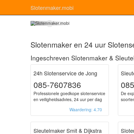
Slotenmaker.mobi
Slo
Slotenmaker en 24 uur Slotens
Ingeschreven Slotenmaker & Sleut
24h Slotenservice de Jong
Sleut
085-7607836
085
Professionele goedkope slotenservice
De exp
en veiligheidsadvies, 24 uur per dag
soorten
Waardering: 4.70
Sleutelmaker Smit & Dijkstra
Slot