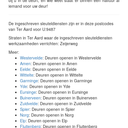
bij u in de beurt, en wie weet staat er binnen een halfuur al
iemand voor uw deur!
De ingeschreven sleuteldiensten zijn er in deze postcodes
van Ter Aard voor U:9487
Straten in Ter Aard waar de ingeschreven sleuteldiensten
werkzaamheden verrichten: Zeijerweg
Meer:
Westervelde
: Deuren openen in Westervelde
Amen
: Deuren openen in Amen
Eelde
: Deuren openen in Eelde
Wittelte
: Deuren openen in Wittelte
Garminge
: Deuren openen in Garminge
Yde
: Deuren openen in Yde
Eursinge
: Deuren openen in Eursinge
Buinerveen
: Deuren openen in Buinerveen
Zuidvelde
: Deuren openen in Zuidvelde
Spier
: Deuren openen in Spier
Norg
: Deuren openen in Norg
Elp
: Deuren openen in Elp
Fluitenberg
: Deuren openen in Fluitenberg