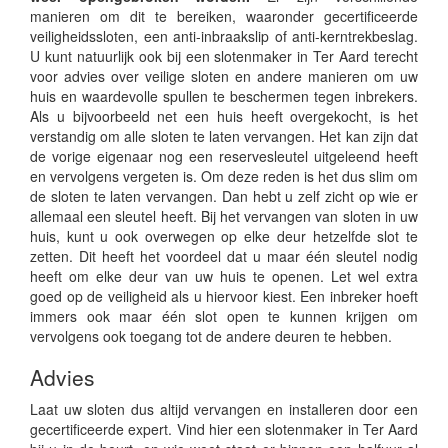
manieren om dit te bereiken, waaronder gecertificeerde
veiligheidssloten, een anti-inbraakslip of anti-kerntrekbeslag.
U kunt natuurlijk ook bij een slotenmaker in Ter Aard terecht
voor advies over veilige sloten en andere manieren om uw
huis en waardevolle spullen te beschermen tegen inbrekers.
Als u bijvoorbeeld net een huis heeft overgekocht, is het
verstandig om alle sloten te laten vervangen. Het kan zijn dat
de vorige eigenaar nog een reservesleutel uitgeleend heeft
en vervolgens vergeten is. Om deze reden is het dus slim om
de sloten te laten vervangen. Dan hebt u zelf zicht op wie er
allemaal een sleutel heeft. Bij het vervangen van sloten in uw
huis, kunt u ook overwegen op elke deur hetzelfde slot te
zetten. Dit heeft het voordeel dat u maar één sleutel nodig
heeft om elke deur van uw huis te openen. Let wel extra
goed op de veiligheid als u hiervoor kiest. Een inbreker hoeft
immers ook maar één slot open te kunnen krijgen om
vervolgens ook toegang tot de andere deuren te hebben.
Advies
Laat uw sloten dus altijd vervangen en installeren door een
gecertificeerde expert. Vind hier een slotenmaker in Ter Aard