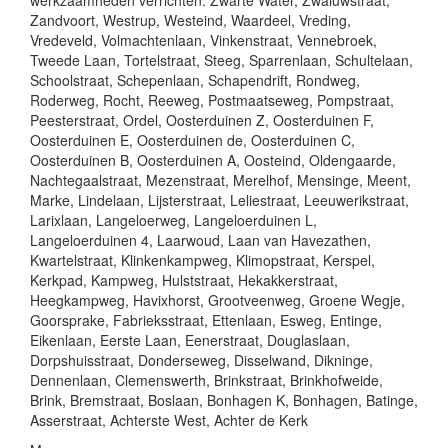
werkzaamheden verrichten: Zwarte Water, Zwaluwstraat,
Zandvoort, Westrup, Westeind, Waardeel, Vreding,
Vredeveld, Volmachtenlaan, Vinkenstraat, Vennebroek,
Tweede Laan, Tortelstraat, Steeg, Sparrenlaan, Schultelaan,
Schoolstraat, Schepenlaan, Schapendrift, Rondweg,
Roderweg, Rocht, Reeweg, Postmaatseweg, Pompstraat,
Peesterstraat, Ordel, Oosterduinen Z, Oosterduinen F,
Oosterduinen E, Oosterduinen de, Oosterduinen C,
Oosterduinen B, Oosterduinen A, Oosteind, Oldengaarde,
Nachtegaalstraat, Mezenstraat, Merelhof, Mensinge, Meent,
Marke, Lindelaan, Lijsterstraat, Leliestraat, Leeuwerikstraat,
Larixlaan, Langeloerweg, Langeloerduinen L,
Langeloerduinen 4, Laarwoud, Laan van Havezathen,
Kwartelstraat, Klinkenkampweg, Klimopstraat, Kerspel,
Kerkpad, Kampweg, Hulststraat, Hekakkerstraat,
Heegkampweg, Havixhorst, Grootveenweg, Groene Wegje,
Goorsprake, Fabrieksstraat, Ettenlaan, Esweg, Entinge,
Eikenlaan, Eerste Laan, Eenerstraat, Douglaslaan,
Dorpshuisstraat, Donderseweg, Disselwand, Dikninge,
Dennenlaan, Clemenswerth, Brinkstraat, Brinkhofweide,
Brink, Bremstraat, Boslaan, Bonhagen K, Bonhagen, Batinge,
Asserstraat, Achterste West, Achter de Kerk