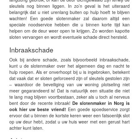
sleutels nog binnen liggen. In zo’n geval is het uiteraard
belangrijk dat u niet urenlang buiten op hulp hoeft te blijven
wachten! Een goede slotenmaker zal daarom altijd een
speciale noodservice hebben die u binnen korte tijd kan
helpen om de deur weer open te krijgen. Zo worden kapotte
sloten vervangen en wordt eventuele schade direct hersteld.
Inbraakschade
Ook bij andere schade, zoals bijvoorbeeld inbraakschade,
kunt u de slotenmaker over het algemeen dag en nacht te
hulp roepen. Als er onverhoopt bij u is ingebroken, betekent
dat vaak dat er sloten geforceerd zijn of sleutels gestolen zijn
– waardoor de beveiliging van uw woning plotseling niet
meer gegarandeerd is! Dat is natuurlijk een situatie die niet
te lang mag blijven voortbestaan, zeker als u toch al nerveus
bent door de recente inbraak!
De slotenmaker in Norg is
ook hier uw beste vriend!
Een goede spoedservice zorgt
ervoor dat u binnen de kortste keren weer een fatsoenlijk slot
op uw deur hebt, zodat u uw huis weer met een gerust hart
achter kunt laten.