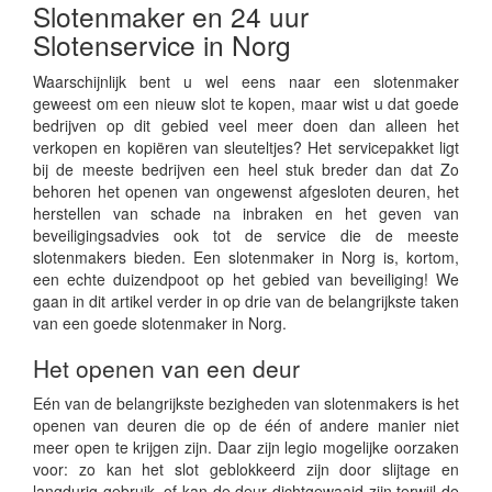
Slotenmaker en 24 uur
Slotenservice in Norg
Waarschijnlijk bent u wel eens naar een slotenmaker
geweest om een nieuw slot te kopen, maar wist u dat goede
bedrijven op dit gebied veel meer doen dan alleen het
verkopen en kopiëren van sleuteltjes? Het servicepakket ligt
bij de meeste bedrijven een heel stuk breder dan dat Zo
behoren het openen van ongewenst afgesloten deuren, het
herstellen van schade na inbraken en het geven van
beveiligingsadvies ook tot de service die de meeste
slotenmakers bieden. Een slotenmaker in Norg is, kortom,
een echte duizendpoot op het gebied van beveiliging! We
gaan in dit artikel verder in op drie van de belangrijkste taken
van een goede slotenmaker in Norg.
Het openen van een deur
Eén van de belangrijkste bezigheden van slotenmakers is het
openen van deuren die op de één of andere manier niet
meer open te krijgen zijn. Daar zijn legio mogelijke oorzaken
voor: zo kan het slot geblokkeerd zijn door slijtage en
langdurig gebruik, of kan de deur dichtgewaaid zijn terwijl de