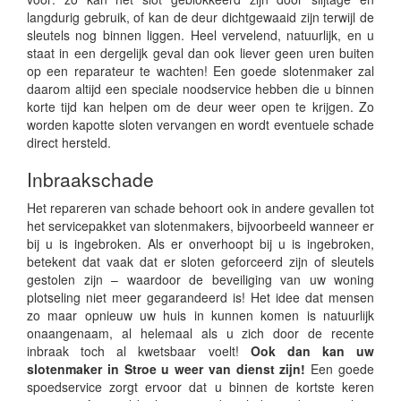
langdurig gebruik, of kan de deur dichtgewaaid zijn terwijl de
sleutels nog binnen liggen. Heel vervelend, natuurlijk, en u
staat in een dergelijk geval dan ook liever geen uren buiten
op een reparateur te wachten! Een goede slotenmaker zal
daarom altijd een speciale noodservice hebben die u binnen
korte tijd kan helpen om de deur weer open te krijgen. Zo
worden kapotte sloten vervangen en wordt eventuele schade
direct hersteld.
Inbraakschade
Het repareren van schade behoort ook in andere gevallen tot
het servicepakket van slotenmakers, bijvoorbeeld wanneer er
bij u is ingebroken. Als er onverhoopt bij u is ingebroken,
betekent dat vaak dat er sloten geforceerd zijn of sleutels
gestolen zijn – waardoor de beveiliging van uw woning
plotseling niet meer gegarandeerd is! Het idee dat mensen
zo maar opnieuw uw huis in kunnen komen is natuurlijk
onaangenaam, al helemaal als u zich door de recente
inbraak toch al kwetsbaar voelt!
Ook dan kan uw
slotenmaker in Stroe u weer van dienst zijn!
Een goede
spoedservice zorgt ervoor dat u binnen de kortste keren