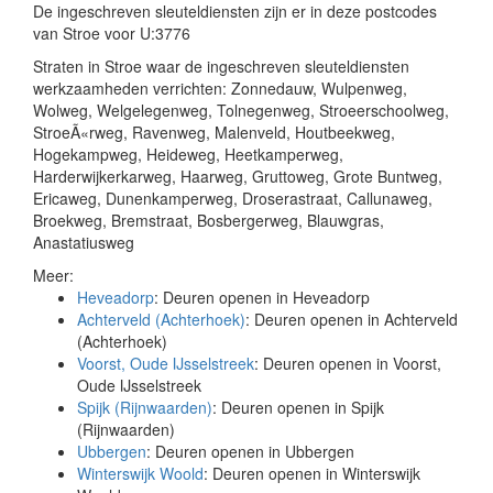
De ingeschreven sleuteldiensten zijn er in deze postcodes
van Stroe voor U:3776
Straten in Stroe waar de ingeschreven sleuteldiensten
werkzaamheden verrichten: Zonnedauw, Wulpenweg,
Wolweg, Welgelegenweg, Tolnegenweg, Stroeerschoolweg,
StroeÃ«rweg, Ravenweg, Malenveld, Houtbeekweg,
Hogekampweg, Heideweg, Heetkamperweg,
Harderwijkerkarweg, Haarweg, Gruttoweg, Grote Buntweg,
Ericaweg, Dunenkamperweg, Droserastraat, Callunaweg,
Broekweg, Bremstraat, Bosbergerweg, Blauwgras,
Anastatiusweg
Meer:
Heveadorp
: Deuren openen in Heveadorp
Achterveld (Achterhoek)
: Deuren openen in Achterveld
(Achterhoek)
Voorst, Oude IJsselstreek
: Deuren openen in Voorst,
Oude IJsselstreek
Spijk (Rijnwaarden)
: Deuren openen in Spijk
(Rijnwaarden)
Ubbergen
: Deuren openen in Ubbergen
Winterswijk Woold
: Deuren openen in Winterswijk