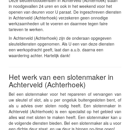
Deze sleutelnooddiensten in Achterveld (Achterhoek) staan
in noodgevallen 24 uren en ook in het weekend voor het
openen van deuren voor U paraat. De ingeschreven diensten
in Achterveld (Achterhoek) verzekeren geen onnodige
werkzaamheden uit te voeren en daarmee tegen faire
tarieven te werken.
In Achterveld (Achterhoek) zijn de onderaan opgegeven
sleuteldiensten opgenomen. Als U een van deze diensten
een werkopdracht geeft, laat dan a.u.b. daarna een
waardering achter. Hartelijk dank!
Het werk van een slotenmaker in
Achterveld (Achterhoek)
Bel een slotenmaker voor het repareren of vervangen van
uw sleutel of slot, als u per ongeluk buitengesloten bent, of
als u advies over sloten nodig heeft. Een slotenmaker in
Achterveld (Achterhoek) is een specialist op het gebied van
alles wat met sloten te maken heeft. Een slotenmaker kan u
de volgende diensten bieden. Bel een slotenmaker als u voor
een dichte deur staat, en uw deur is binnen no-time open!