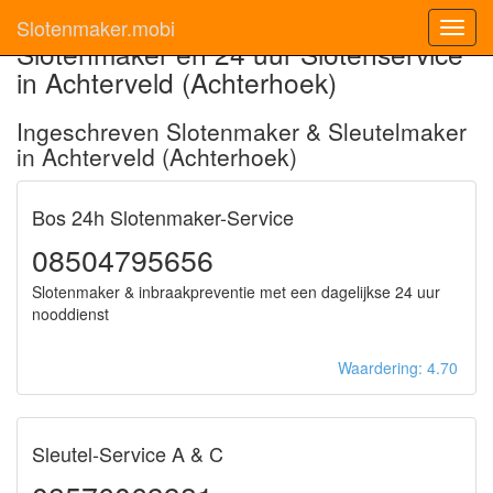
Slotenmaker.mobi
Toggl
Slotenmaker en 24 uur Slotenservice
navig
in Achterveld (Achterhoek)
Ingeschreven Slotenmaker & Sleutelmaker
in Achterveld (Achterhoek)
Bos 24h Slotenmaker-Service
08504795656
Slotenmaker & inbraakpreventie met een dagelijkse 24 uur
nooddienst
Waardering: 4.70
Sleutel-Service A & C