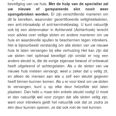
beveiliging van uw huis.
Met de hulp van de specialist zal
uw nieuwe of gerepareerde slot nooit weer
opengebroken worden.
Er zijn verschillende manieren om
dit te bereiken, waaronder gecertificeerde veiligheidssloten,
een anti-inbraakslip of anti-kerntrekbeslag. U kunt natuurlijk
ook bij een slotenmaker in Achterveld (Achterhoek) terecht
voor advies over veilige sloten en andere manieren om uw
huis en waardevolle spullen te beschermen tegen inbrekers.
Het is bijvoorbeeld verstandig om alle sloten van uw nieuwe
huis te laten vervangen bij elke verhuizing Het kan zijn dat
uw sloten niet optimaal beveiligd zijn omdat er nog een
andere sleutel is, die de vorige eigenaar bewust of onbewust
heeft uitgeleend of achtergelaten. Als u de sloten van uw
nieuwe huis meteen vervangt, weet u zeker dat u veilig zit,
en alleen de mensen aan wie u zelf een sleutel gegeven
heeft binnen kunnen komen. Als u er voor kiest om uw sloten
te vervangen, kunt u op elke deur hetzelfde slot laten
plaatsen. Dan hebt u maar één enkele sleutel nodig! U moet
er dan natuurlijk wel voor zorgen dat alle sloten veilig zijn,
want voor inbrekers geldt het natuurlijk ook dat ze zodra ze
één deur kunnen openen, ze dat ook met de rest kunnen.