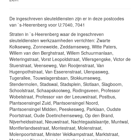
De ingeschreven sleuteldiensten zijn er in deze postcodes
van `s-Heerenberg voor U:7040, 7041
Straten in `s-Heerenberg waar de ingeschreven
sleuteldiensten werkzaamheden verrichten: Zwarte
Kolkseweg, Zonneweide, Zeddamseweg, Witte Paters,
Willem van den Berghstraat, Willem Schuurmanlaan,
Weteringstraat, Vorst Leopoldstraat, Villersgengske, Victor de
Stuerstraat, Veenseweg, Van Rooijenstraat, Van
Hugenpothstraat, Van Esserenstraat, Ulenpasweg,
Tugerallee, Touwslagersbaan, Stokkumseweg,
Stendermolen, Stadswal, Stadsplein, Slotlaan, Slagboom,
Schoolstraat, Schaapskooiweg, Rodingsveen, Professor
Wobelstraat, Professor van der Leeuwstraat, Postbus,
Plantsoensingel Zuid, Plantsoensingel Noord,
Plantsoensingel Midden, Peeskesweg, Parklaan, Oudste
Poortstraat, Oude Doetinchemseweg, Op den Brand,
Nijverheidsstraat, Nieuwstraat, Nachtegaalslaantje, Muntwal,
Montferlandsestraat, Montestraat, Molenstraat,
Molenpoortstraat, Minister Veldkampstraat, Marktstraat,