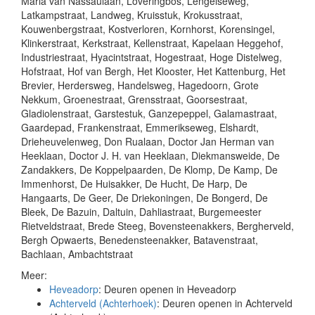
Maria van Nassaulaan, Loveringbos, Lengelseweg,
Latkampstraat, Landweg, Kruisstuk, Krokusstraat,
Kouwenbergstraat, Kostverloren, Kornhorst, Korensingel,
Klinkerstraat, Kerkstraat, Kellenstraat, Kapelaan Heggehof,
Industriestraat, Hyacintstraat, Hogestraat, Hoge Distelweg,
Hofstraat, Hof van Bergh, Het Klooster, Het Kattenburg, Het
Brevier, Herdersweg, Handelsweg, Hagedoorn, Grote
Nekkum, Groenestraat, Grensstraat, Goorsestraat,
Gladiolenstraat, Garstestuk, Ganzepeppel, Galamastraat,
Gaardepad, Frankenstraat, Emmerikseweg, Elshardt,
Drieheuvelenweg, Don Rualaan, Doctor Jan Herman van
Heeklaan, Doctor J. H. van Heeklaan, Diekmansweide, De
Zandakkers, De Koppelpaarden, De Klomp, De Kamp, De
Immenhorst, De Huisakker, De Hucht, De Harp, De
Hangaarts, De Geer, De Driekoningen, De Bongerd, De
Bleek, De Bazuin, Daltuin, Dahliastraat, Burgemeester
Rietveldstraat, Brede Steeg, Bovensteenakkers, Bergherveld,
Bergh Opwaerts, Benedensteenakker, Batavenstraat,
Bachlaan, Ambachtstraat
Meer:
Heveadorp
: Deuren openen in Heveadorp
Achterveld (Achterhoek)
: Deuren openen in Achterveld