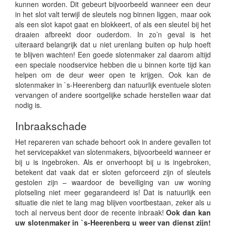
kunnen worden. Dit gebeurt bijvoorbeeld wanneer een deur
in het slot valt terwijl de sleutels nog binnen liggen, maar ook
als een slot kapot gaat en blokkeert, of als een sleutel bij het
draaien afbreekt door ouderdom. In zo’n geval is het
uiteraard belangrijk dat u niet urenlang buiten op hulp hoeft
te blijven wachten! Een goede slotenmaker zal daarom altijd
een speciale noodservice hebben die u binnen korte tijd kan
helpen om de deur weer open te krijgen. Ook kan de
slotenmaker in `s-Heerenberg dan natuurlijk eventuele sloten
vervangen of andere soortgelijke schade herstellen waar dat
nodig is.
Inbraakschade
Het repareren van schade behoort ook in andere gevallen tot
het servicepakket van slotenmakers, bijvoorbeeld wanneer er
bij u is ingebroken. Als er onverhoopt bij u is ingebroken,
betekent dat vaak dat er sloten geforceerd zijn of sleutels
gestolen zijn – waardoor de beveiliging van uw woning
plotseling niet meer gegarandeerd is! Dat is natuurlijk een
situatie die niet te lang mag blijven voortbestaan, zeker als u
toch al nerveus bent door de recente inbraak!
Ook dan kan
uw slotenmaker in `s-Heerenberg u weer van dienst zijn!