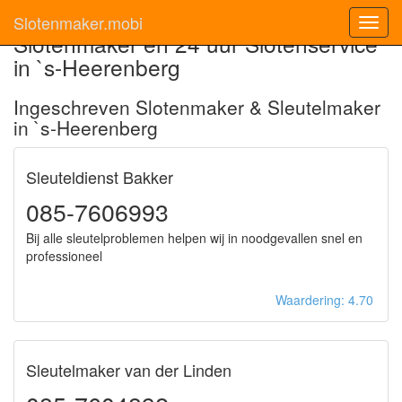
Slotenmaker.mobi
Toggl
Slotenmaker en 24 uur Slotenservice
navig
in `s-Heerenberg
Ingeschreven Slotenmaker & Sleutelmaker
in `s-Heerenberg
Sleuteldienst Bakker
085-7606993
Bij alle sleutelproblemen helpen wij in noodgevallen snel en
professioneel
Waardering: 4.70
Sleutelmaker van der Linden