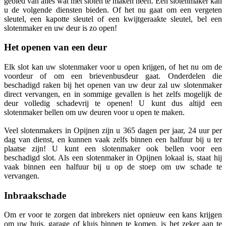
gebied van alles wat met sloten te maken heeft. Een slotenmaker kan
u de volgende diensten bieden. Of het nu gaat om een vergeten
sleutel, een kapotte sleutel of een kwijtgeraakte sleutel, bel een
slotenmaker en uw deur is zo open!
Het openen van een deur
Elk slot kan uw slotenmaker voor u open krijgen, of het nu om de
voordeur of om een brievenbusdeur gaat. Onderdelen die
beschadigd raken bij het openen van uw deur zal uw slotenmaker
direct vervangen, en in sommige gevallen is het zelfs mogelijk de
deur volledig schadevrij te openen! U kunt dus altijd een
slotenmaker bellen om uw deuren voor u open te maken.
Veel slotenmakers in Opijnen zijn u 365 dagen per jaar, 24 uur per
dag van dienst, en kunnen vaak zelfs binnen een halfuur bij u ter
plaatse zijn! U kunt een slotenmaker ook bellen voor een
beschadigd slot. Als een slotenmaker in Opijnen lokaal is, staat hij
vaak binnen een halfuur bij u op de stoep om uw schade te
vervangen.
Inbraakschade
Om er voor te zorgen dat inbrekers niet opnieuw een kans krijgen
om uw huis, garage of kluis binnen te komen, is het zeker aan te