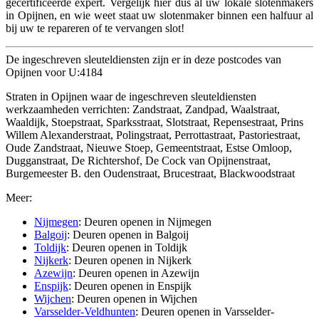
gecertificeerde expert. Vergelijk hier dus al uw lokale slotenmakers
in Opijnen, en wie weet staat uw slotenmaker binnen een halfuur al
bij uw te repareren of te vervangen slot!
De ingeschreven sleuteldiensten zijn er in deze postcodes van
Opijnen voor U:4184
Straten in Opijnen waar de ingeschreven sleuteldiensten
werkzaamheden verrichten: Zandstraat, Zandpad, Waalstraat,
Waaldijk, Stoepstraat, Sparksstraat, Slotstraat, Repensestraat, Prins
Willem Alexanderstraat, Polingstraat, Perrottastraat, Pastoriestraat,
Oude Zandstraat, Nieuwe Stoep, Gemeentstraat, Estse Omloop,
Dugganstraat, De Richtershof, De Cock van Opijnenstraat,
Burgemeester B. den Oudenstraat, Brucestraat, Blackwoodstraat
Meer:
Nijmegen
: Deuren openen in Nijmegen
Balgoij
: Deuren openen in Balgoij
Toldijk
: Deuren openen in Toldijk
Nijkerk
: Deuren openen in Nijkerk
Azewijn
: Deuren openen in Azewijn
Enspijk
: Deuren openen in Enspijk
Wijchen
: Deuren openen in Wijchen
Varsselder-Veldhunten
: Deuren openen in Varsselder-