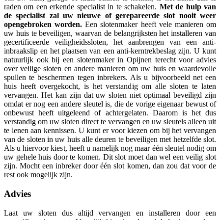
raden om een erkende specialist in te schakelen.
Met de hulp van
de specialist zal uw nieuwe of gerepareerde slot nooit weer
opengebroken worden.
Een slotenmaker heeft vele manieren om
uw huis te beveiligen, waarvan de belangrijksten het installeren van
gecertificeerde veiligheidssloten, het aanbrengen van een anti-
inbraakslip en het plaatsen van een anti-kerntrekbeslag zijn. U kunt
natuurlijk ook bij een slotenmaker in Opijnen terecht voor advies
over veilige sloten en andere manieren om uw huis en waardevolle
spullen te beschermen tegen inbrekers. Als u bijvoorbeeld net een
huis heeft overgekocht, is het verstandig om alle sloten te laten
vervangen. Het kan zijn dat uw sloten niet optimaal beveiligd zijn
omdat er nog een andere sleutel is, die de vorige eigenaar bewust of
onbewust heeft uitgeleend of achtergelaten. Daarom is het dus
verstandig om uw sloten direct te vervangen en uw sleutels alleen uit
te lenen aan kennissen. U kunt er voor kiezen om bij het vervangen
van de sloten in uw huis alle deuren te beveiligen met hetzelfde slot.
Als u hiervoor kiest, heeft u namelijk nog maar één sleutel nodig om
uw gehele huis door te komen. Dit slot moet dan wel een veilig slot
zijn. Mocht een inbreker door één slot komen, dan zou dat voor de
rest ook mogelijk zijn.
Advies
Laat uw sloten dus altijd vervangen en installeren door een