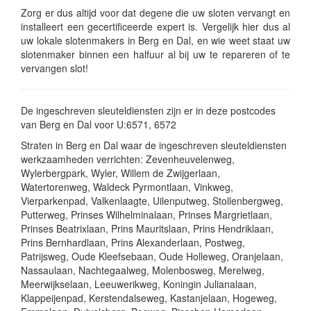
Zorg er dus altijd voor dat degene die uw sloten vervangt en
installeert een gecertificeerde expert is. Vergelijk hier dus al
uw lokale slotenmakers in Berg en Dal, en wie weet staat uw
slotenmaker binnen een halfuur al bij uw te repareren of te
vervangen slot!
De ingeschreven sleuteldiensten zijn er in deze postcodes
van Berg en Dal voor U:6571, 6572
Straten in Berg en Dal waar de ingeschreven sleuteldiensten
werkzaamheden verrichten: Zevenheuvelenweg,
Wylerbergpark, Wyler, Willem de Zwijgerlaan,
Watertorenweg, Waldeck Pyrmontlaan, Vinkweg,
Vierparkenpad, Valkenlaagte, Uilenputweg, Stollenbergweg,
Putterweg, Prinses Wilhelminalaan, Prinses Margrietlaan,
Prinses Beatrixlaan, Prins Mauritslaan, Prins Hendriklaan,
Prins Bernhardlaan, Prins Alexanderlaan, Postweg,
Patrijsweg, Oude Kleefsebaan, Oude Holleweg, Oranjelaan,
Nassaulaan, Nachtegaalweg, Molenbosweg, Merelweg,
Meerwijkselaan, Leeuwerikweg, Koningin Julianalaan,
Klappeijenpad, Kerstendalseweg, Kastanjelaan, Hogeweg,