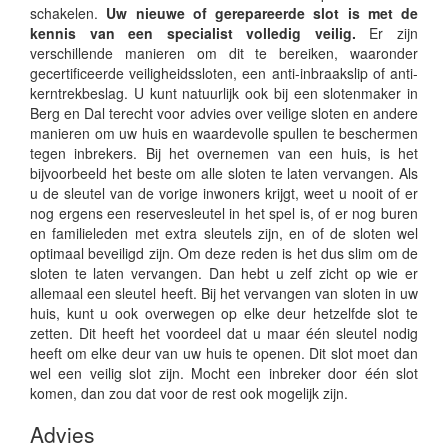
schakelen.
Uw nieuwe of gerepareerde slot is met de
kennis van een specialist volledig veilig.
Er zijn
verschillende manieren om dit te bereiken, waaronder
gecertificeerde veiligheidssloten, een anti-inbraakslip of anti-
kerntrekbeslag. U kunt natuurlijk ook bij een slotenmaker in
Berg en Dal terecht voor advies over veilige sloten en andere
manieren om uw huis en waardevolle spullen te beschermen
tegen inbrekers. Bij het overnemen van een huis, is het
bijvoorbeeld het beste om alle sloten te laten vervangen. Als
u de sleutel van de vorige inwoners krijgt, weet u nooit of er
nog ergens een reservesleutel in het spel is, of er nog buren
en familieleden met extra sleutels zijn, en of de sloten wel
optimaal beveiligd zijn. Om deze reden is het dus slim om de
sloten te laten vervangen. Dan hebt u zelf zicht op wie er
allemaal een sleutel heeft. Bij het vervangen van sloten in uw
huis, kunt u ook overwegen op elke deur hetzelfde slot te
zetten. Dit heeft het voordeel dat u maar één sleutel nodig
heeft om elke deur van uw huis te openen. Dit slot moet dan
wel een veilig slot zijn. Mocht een inbreker door één slot
komen, dan zou dat voor de rest ook mogelijk zijn.
Advies