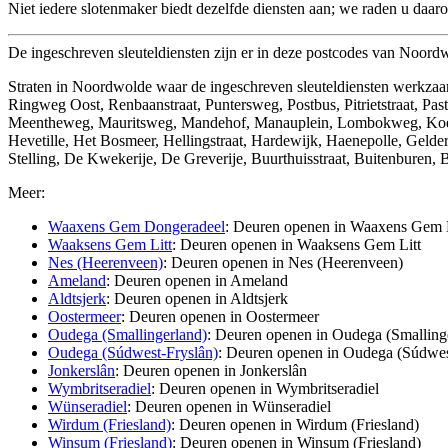
Niet iedere slotenmaker biedt dezelfde diensten aan; we raden u daaro
De ingeschreven sleuteldiensten zijn er in deze postcodes van Noor
Straten in Noordwolde waar de ingeschreven sleuteldiensten werkzaa
Ringweg Oost, Renbaanstraat, Puntersweg, Postbus, Pitrietstraat, Pa
Meentheweg, Mauritsweg, Mandehof, Manauplein, Lombokweg, Koemarkt
Hevetille, Het Bosmeer, Hellingstraat, Hardewijk, Haenepolle, Geld
Stelling, De Kwekerije, De Greverije, Buurthuisstraat, Buitenburen,
Meer:
Waaxens Gem Dongeradeel
: Deuren openen in Waaxens Gem 
Waaksens Gem Litt
: Deuren openen in Waaksens Gem Litt
Nes (Heerenveen)
: Deuren openen in Nes (Heerenveen)
Ameland
: Deuren openen in Ameland
Aldtsjerk
: Deuren openen in Aldtsjerk
Oostermeer
: Deuren openen in Oostermeer
Oudega (Smallingerland)
: Deuren openen in Oudega (Smalling
Oudega (Súdwest-Fryslân)
: Deuren openen in Oudega (Súdwes
Jonkerslân
: Deuren openen in Jonkerslân
Wymbritseradiel
: Deuren openen in Wymbritseradiel
Wünseradiel
: Deuren openen in Wünseradiel
Wirdum (Friesland)
: Deuren openen in Wirdum (Friesland)
Winsum (Friesland)
: Deuren openen in Winsum (Friesland)