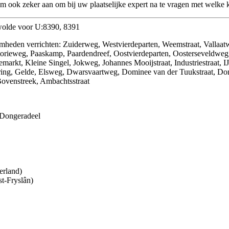
m ook zeker aan om bij uw plaatselijke expert na te vragen met welke kl
dwolde voor U:8390, 8391
mheden verrichten: Zuiderweg, Westvierdeparten, Weemstraat, Vallaat
storieweg, Paaskamp, Paardendreef, Oostvierdeparten, Oosterseveldweg
, Kleine Singel, Jokweg, Johannes Mooijstraat, Industriestraat, IJ
ering, Gelde, Elsweg, Dwarsvaartweg, Dominee van der Tuukstraat, Dom
 Bovenstreek, Ambachtsstraat
Dongeradeel
erland)
t-Fryslân)