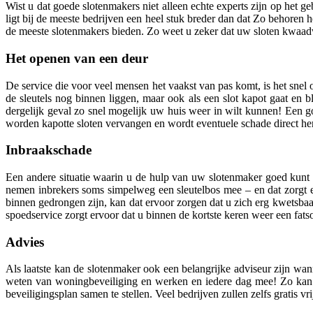
Wist u dat goede slotenmakers niet alleen echte experts zijn op het ge
ligt bij de meeste bedrijven een heel stuk breder dan dat Zo behoren 
de meeste slotenmakers bieden. Zo weet u zeker dat uw sloten kwaadwi
Het openen van een deur
De service die voor veel mensen het vaakst van pas komt, is het snel 
de sleutels nog binnen liggen, maar ook als een slot kapot gaat en bl
dergelijk geval zo snel mogelijk uw huis weer in wilt kunnen! Een g
worden kapotte sloten vervangen en wordt eventuele schade direct her
Inbraakschade
Een andere situatie waarin u de hulp van uw slotenmaker goed kunt g
nemen inbrekers soms simpelweg een sleutelbos mee – en dat zorgt
binnen gedrongen zijn, kan dat ervoor zorgen dat u zich erg kwetsbaar
spoedservice zorgt ervoor dat u binnen de kortste keren weer een fatso
Advies
Als laatste kan de slotenmaker ook een belangrijke adviseur zijn wan
weten van woningbeveiliging en werken en iedere dag mee! Zo kan 
beveiligingsplan samen te stellen. Veel bedrijven zullen zelfs gratis v