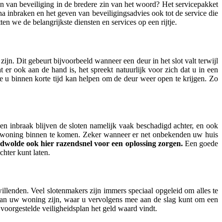
eten van beveiliging in de bredere zin van het woord? Het servicepakket
na inbraken en het geven van beveiligingsadvies ook tot de service die
 we de belangrijkste diensten en services op een rijtje.
jn. Dit gebeurt bijvoorbeeld wanneer een deur in het slot valt terwijl
t er ook aan de hand is, het spreekt natuurlijk voor zich dat u in een
e u binnen korte tijd kan helpen om de deur weer open te krijgen. Zo
en inbraak blijven de sloten namelijk vaak beschadigd achter, en ook
w woning binnen te komen. Zeker wanneer er net onbekenden uw huis
wolde ook hier razendsnel voor een oplossing zorgen.
Een goede
chter kunt laten.
illenden. Veel slotenmakers zijn immers speciaal opgeleid om alles te
van uw woning zijn, waar u vervolgens mee aan de slag kunt om een
t voorgestelde veiligheidsplan het geld waard vindt.