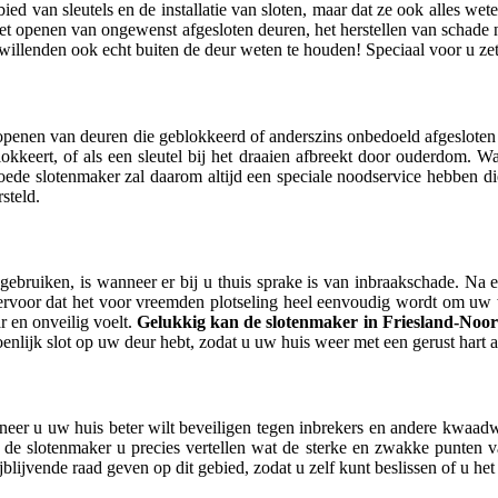
bied van sleutels en de installatie van sloten, maar dat ze ook alles w
het openen van ongewenst afgesloten deuren, het herstellen van schade 
llenden ook echt buiten de deur weten te houden! Speciaal voor u zetten
openen van deuren die geblokkeerd of anderszins onbedoeld afgesloten zi
okkeert, of als een sleutel bij het draaien afbreekt door ouderdom. Wa
oede slotenmaker zal daarom altijd een speciale noodservice hebben di
steld.
ebruiken, is wanneer er bij u thuis sprake is van inbraakschade. Na e
 ervoor dat het voor vreemden plotseling heel eenvoudig wordt om u
 en onveilig voelt.
Gelukkig kan de slotenmaker in Friesland-Noord
enlijk slot op uw deur hebt, zodat u uw huis weer met een gerust hart a
neer u uw huis beter wilt beveiligen tegen inbrekers en andere kwaadw
de slotenmaker u precies vertellen wat de sterke en zwakke punten 
rijblijvende raad geven op dit gebied, zodat u zelf kunt beslissen of u he