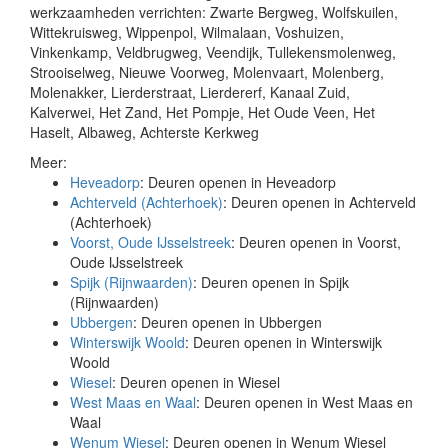
werkzaamheden verrichten: Zwarte Bergweg, Wolfskuilen,
Wittekruisweg, Wippenpol, Wilmalaan, Voshuizen,
Vinkenkamp, Veldbrugweg, Veendijk, Tullekensmolenweg,
Strooiselweg, Nieuwe Voorweg, Molenvaart, Molenberg,
Molenakker, Lierderstraat, Lierdererf, Kanaal Zuid,
Kalverwei, Het Zand, Het Pompje, Het Oude Veen, Het
Haselt, Albaweg, Achterste Kerkweg
Meer:
Heveadorp
: Deuren openen in Heveadorp
Achterveld (Achterhoek)
: Deuren openen in Achterveld
(Achterhoek)
Voorst, Oude IJsselstreek
: Deuren openen in Voorst,
Oude IJsselstreek
Spijk (Rijnwaarden)
: Deuren openen in Spijk
(Rijnwaarden)
Ubbergen
: Deuren openen in Ubbergen
Winterswijk Woold
: Deuren openen in Winterswijk
Woold
Wiesel
: Deuren openen in Wiesel
West Maas en Waal
: Deuren openen in West Maas en
Waal
Wenum Wiesel
: Deuren openen in Wenum Wiesel