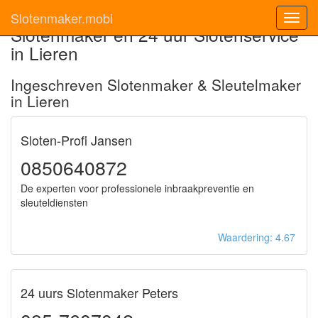
Slotenmaker.mobi
Toggl
Slotenmaker en 24 uur Slotenservice
navig
in Lieren
Ingeschreven Slotenmaker & Sleutelmaker
in Lieren
Sloten-Profi Jansen
0850640872
De experten voor professionele inbraakpreventie en
sleuteldiensten
Waardering: 4.67
24 uurs Slotenmaker Peters