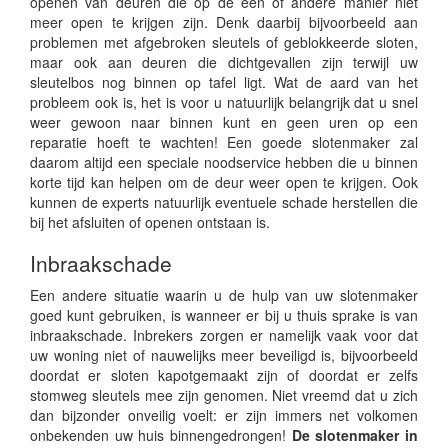
openen van deuren die op de één of andere manier niet
meer open te krijgen zijn. Denk daarbij bijvoorbeeld aan
problemen met afgebroken sleutels of geblokkeerde sloten,
maar ook aan deuren die dichtgevallen zijn terwijl uw
sleutelbos nog binnen op tafel ligt. Wat de aard van het
probleem ook is, het is voor u natuurlijk belangrijk dat u snel
weer gewoon naar binnen kunt en geen uren op een
reparatie hoeft te wachten! Een goede slotenmaker zal
daarom altijd een speciale noodservice hebben die u binnen
korte tijd kan helpen om de deur weer open te krijgen. Ook
kunnen de experts natuurlijk eventuele schade herstellen die
bij het afsluiten of openen ontstaan is.
Inbraakschade
Een andere situatie waarin u de hulp van uw slotenmaker
goed kunt gebruiken, is wanneer er bij u thuis sprake is van
inbraakschade. Inbrekers zorgen er namelijk vaak voor dat
uw woning niet of nauwelijks meer beveiligd is, bijvoorbeeld
doordat er sloten kapotgemaakt zijn of doordat er zelfs
stomweg sleutels mee zijn genomen. Niet vreemd dat u zich
dan bijzonder onveilig voelt: er zijn immers net volkomen
onbekenden uw huis binnengedrongen!
De slotenmaker in