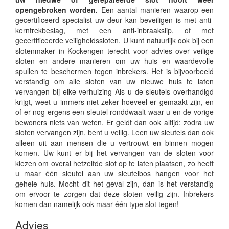
opengebroken worden.
Een aantal manieren waarop een
gecertificeerd specialist uw deur kan beveiligen is met anti-
kerntrekbeslag, met een anti-inbraakslip, of met
gecertificeerde veiligheidssloten. U kunt natuurlijk ook bij een
slotenmaker in Kockengen terecht voor advies over veilige
sloten en andere manieren om uw huis en waardevolle
spullen te beschermen tegen inbrekers. Het is bijvoorbeeld
verstandig om alle sloten van uw nieuwe huis te laten
vervangen bij elke verhuizing Als u de sleutels overhandigd
krijgt, weet u immers niet zeker hoeveel er gemaakt zijn, en
of er nog ergens een sleutel ronddwaalt waar u en de vorige
bewoners niets van weten. Er geldt dan ook altijd: zodra uw
sloten vervangen zijn, bent u veilig. Leen uw sleutels dan ook
alleen uit aan mensen die u vertrouwt en binnen mogen
komen. Uw kunt er bij het vervangen van de sloten voor
kiezen om overal hetzelfde slot op te laten plaatsen, zo heeft
u maar één sleutel aan uw sleutelbos hangen voor het
gehele huis. Mocht dit het geval zijn, dan is het verstandig
om ervoor te zorgen dat deze sloten veilig zijn. Inbrekers
komen dan namelijk ook maar één type slot tegen!
Advies