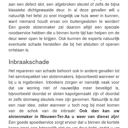
aan een defect slot, een afgebroken sleutel of zelfs de bijna
klassieke dichtgewaaide deur. In al deze gevallen wilt u
natuurlijk het liefst zo snel mogelijk uw huis weer in kunnen,
want niemand houdt ervan om buitengesloten te worden!
Een goede slotenmaker zal daarom altijd een speciale
noodservice hebben die u binnen korte tijd kan helpen om de
deur weer open te krijgen. Ook kunnen de experts natuurlijk
eventuele schade herstellen die bij het afsluiten of openen
ontstaan is.
Inbraakschade
Het repareren van schade behoort ook in andere gevallen tot
het servicepakket van slotenmakers, bijvoorbeeld wanneer er
bij u is ingebroken. Inbrekers zorgen er namelijk vaak voor
dat uw woning niet of nauwelijks meer beveiligd is,
bijvoorbeeld doordat er sloten kapotgemaakt zijn of doordat
er zelfs stomweg sleutels mee zijn genomen. Natuurlijk is dat
een naar idee, zeker wanneer u toch nog bij moet komen
van de schok van de inbraak!
Ook dan kan uw
slotenmaker in Nieuwer-Ter-Aa u weer van dienst zijn!
Een goede spoedservice zorgt ervoor dat u binnen de kortste
keren weer een fatsoenlijk slot op uw deur hebt, zodat u uw