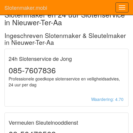
Slotenmaker.mobi
Toggl
Slotenmaker en 24 uur Slotenservice
navig
in Nieuwer-Ter-Aa
Ingeschreven Slotenmaker & Sleutelmaker
in Nieuwer-Ter-Aa
24h Slotenservice de Jong
085-7607836
Professionele goedkope slotenservice en veiligheidsadvies,
24 uur per dag
Waardering: 4.70
Vermeulen Sleutelnooddienst