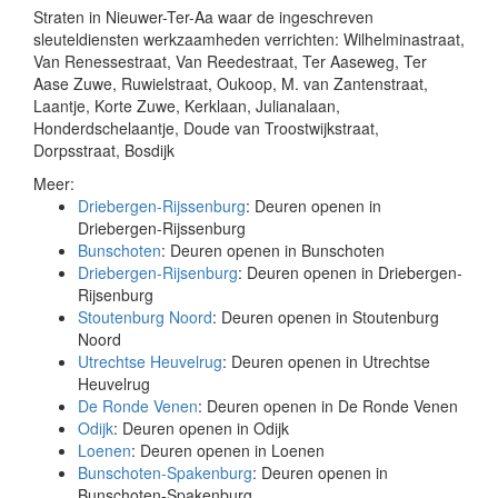
Straten in Nieuwer-Ter-Aa waar de ingeschreven
sleuteldiensten werkzaamheden verrichten: Wilhelminastraat,
Van Renessestraat, Van Reedestraat, Ter Aaseweg, Ter
Aase Zuwe, Ruwielstraat, Oukoop, M. van Zantenstraat,
Laantje, Korte Zuwe, Kerklaan, Julianalaan,
Honderdschelaantje, Doude van Troostwijkstraat,
Dorpsstraat, Bosdijk
Meer:
Driebergen-Rijssenburg
: Deuren openen in
Driebergen-Rijssenburg
Bunschoten
: Deuren openen in Bunschoten
Driebergen-Rijsenburg
: Deuren openen in Driebergen-
Rijsenburg
Stoutenburg Noord
: Deuren openen in Stoutenburg
Noord
Utrechtse Heuvelrug
: Deuren openen in Utrechtse
Heuvelrug
De Ronde Venen
: Deuren openen in De Ronde Venen
Odijk
: Deuren openen in Odijk
Loenen
: Deuren openen in Loenen
Bunschoten-Spakenburg
: Deuren openen in
Bunschoten-Spakenburg